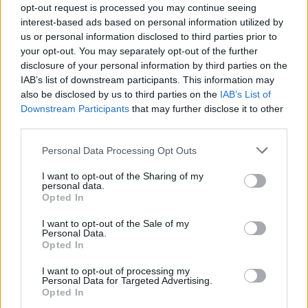
κουμπί ανακύκλωσης αέρα στο αυτοκίνητο
opt-out request is processed you may continue seeing
interest-based ads based on personal information utilized by
CAR & MOTOR TEAM
us or personal information disclosed to third parties prior to
your opt-out. You may separately opt-out of the further
disclosure of your personal information by third parties on the
IAB’s list of downstream participants. This information may
also be disclosed by us to third parties on the
IAB’s List of
Downstream Participants
that may further disclose it to other
third parties.
Please note that this website/app uses one or more Google
Personal Data Processing Opt Outs
services and may gather and store information including but
not limited to your visit or usage behaviour. You may click to
I want to opt-out of the Sharing of my
personal data.
grant or deny consent to Google and its third-party tags to
Opted In
use your data for below specified purposes in below Google
consent section.
I want to opt-out of the Sale of my
Personal Data.
Opted In
ΝΕΑ
I want to opt-out of processing my
Με αυτό το κόλπο θα δροσίσεις το
Personal Data for Targeted Advertising.
αυτοκίνητό σου μέσα σε 1 λεπτό
Opted In