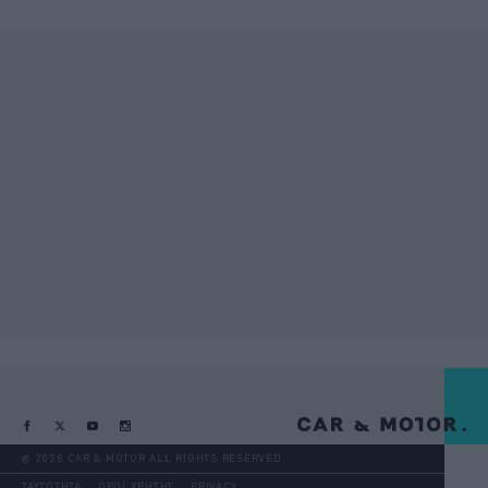
@ 2026 CAR & MOTOR ALL RIGHTS RESERVED
ΤΑΥΤΟΤΗΤΑ
ΟΡΟΙ ΧΡΗΣΗΣ
PRIVACY