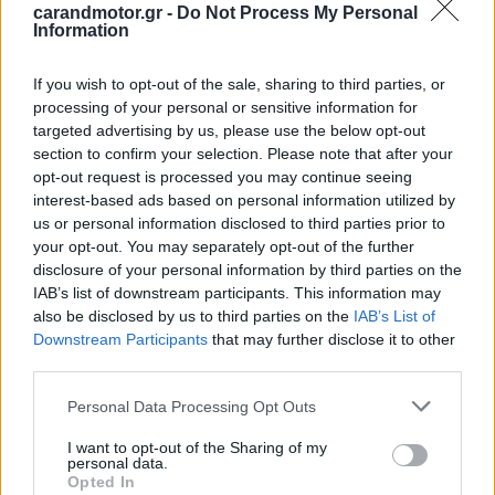
carandmotor.gr -
Do Not Process My Personal
Information
If you wish to opt-out of the sale, sharing to third parties, or
processing of your personal or sensitive information for
targeted advertising by us, please use the below opt-out
section to confirm your selection. Please note that after your
opt-out request is processed you may continue seeing
ΙΔΙΟΚΤΗΣΙΑ
interest-based ads based on personal information utilized by
Τι απαγορεύεται να μεταφέρω με το
us or personal information disclosed to third parties prior to
αυτοκίνητό μου -Ποιο είναι το πρόστιμο
your opt-out. You may separately opt-out of the further
CAR & MOTOR TEAM
disclosure of your personal information by third parties on the
IAB’s list of downstream participants. This information may
also be disclosed by us to third parties on the
IAB’s List of
Downstream Participants
that may further disclose it to other
third parties.
Please note that this website/app uses one or more Google
Personal Data Processing Opt Outs
services and may gather and store information including but
not limited to your visit or usage behaviour. You may click to
I want to opt-out of the Sharing of my
personal data.
grant or deny consent to Google and its third-party tags to
Opted In
use your data for below specified purposes in below Google