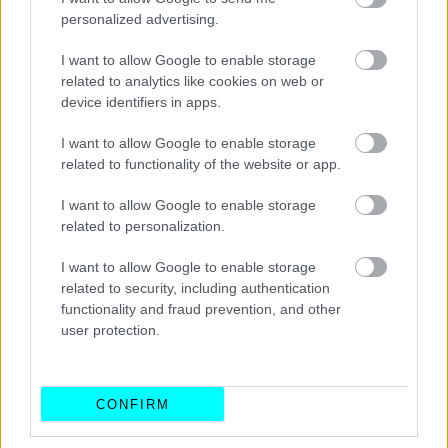
personalized advertising.
ΙΔΙΟΚΤΗΣΙΑ
I want to allow Google to enable storage
Το εξάρτημα των 15 ευρώ που κόβει
related to analytics like cookies on web or
χιλιάδες αυτοκίνητα στο ΚΤΕΟ -Γιατί οι
device identifiers in apps.
οδηγοί δεν του δίνουν σημασία
I want to allow Google to enable storage
CAR & MOTOR TEAM
related to functionality of the website or app.
I want to allow Google to enable storage
related to personalization.
I want to allow Google to enable storage
related to security, including authentication
functionality and fraud prevention, and other
user protection.
CONFIRM
ΙΔΙΟΚΤΗΣΙΑ