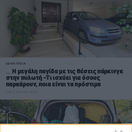
ΙΔΙΟΚΤΗΣΙΑ
Η μεγάλη παγίδα με τις θέσεις πάρκινγκ
στην πυλωτή -Τι ισχύει για όσους
παρκάρουν, ποια είναι τα πρόστιμα
CAR & MOTOR TEAM