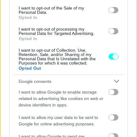
consent section.
I want to opt-out of the Sale of my
Personal Data.
Opted In
ΙΔΙΟΚΤΗΣΙΑ
I want to opt-out of processing my
Πρόστιμο έως 2.000 ευρώ για όσους
Personal Data for Targeted Advertising.
Opted In
παρκάρουν με αυτόν τον τρόπο -Έτσι τους
πιάνουν τα κίτρινα «μάτια» των δρόμων
I want to opt-out of Collection, Use,
Retention, Sale, and/or Sharing of my
Personal Data that Is Unrelated with the
CAR & MOTOR TEAM
Purposes for which it was collected.
Opted Out
Google consents
I want to allow Google to enable storage
related to advertising like cookies on web or
device identifiers in apps.
I want to allow my user data to be sent to
Google for online advertising purposes.
I want to allow Google to send me