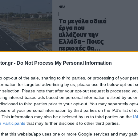
ΝΕΑ
Tα μεγάλα οδικά
έργα που
αλλάζουν την
Ελλάδα - Ποιες
περιοχές θα
ενώσουν
ΝΙΚΟΣ ΝΤΙΝΟΣ
or.gr -
Do Not Process My Personal Information
to opt-out of the sale, sharing to third parties, or processing of your per
formation for targeted advertising by us, please use the below opt-out s
ΝΕΑ
r selection. Please note that after your opt-out request is processed y
eing interest-based ads based on personal information utilized by us or
Το έργο που θα
disclosed to third parties prior to your opt-out. You may separately opt-
αλλάξει τη
losure of your personal information by third parties on the IAB’s list of
Στερεά Ελλάδα -
. This information may also be disclosed by us to third parties on the
IA
Λαμία-Πάτρα σε 1
Participants
that may further disclose it to other third parties.
ώρα και 30 λεπτά
 that this website/app uses one or more Google services and may gath
χάρη σε έναν