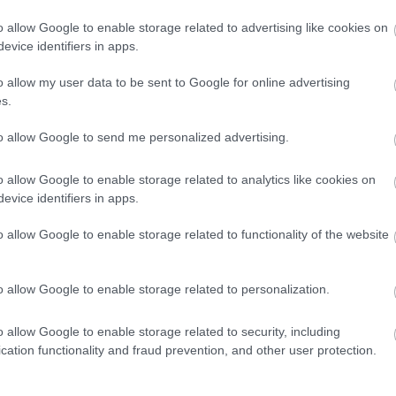
στην
o allow Google to enable storage related to advertising like cookies on
κυκλοφορία ο
evice identifiers in apps.
νέος οδικός
άξονας
CAR & MOTOR TEAM
o allow my user data to be sent to Google for online advertising
s.
to allow Google to send me personalized advertising.
ΝΕΑ
o allow Google to enable storage related to analytics like cookies on
Αυτοί είναι οι
evice identifiers in apps.
νέοι
αυτοκινητόδρομ
o allow Google to enable storage related to functionality of the website
οι που αλλάζουν
τη Στερεά
Ελλάδα -Ποιες
o allow Google to enable storage related to personalization.
περιοχές θα
ΑΝΑΣΤΑΣΗΣ ΓΑΛΑΝΗΣ
ενώσουν
o allow Google to enable storage related to security, including
cation functionality and fraud prevention, and other user protection.
ΝΕΑ