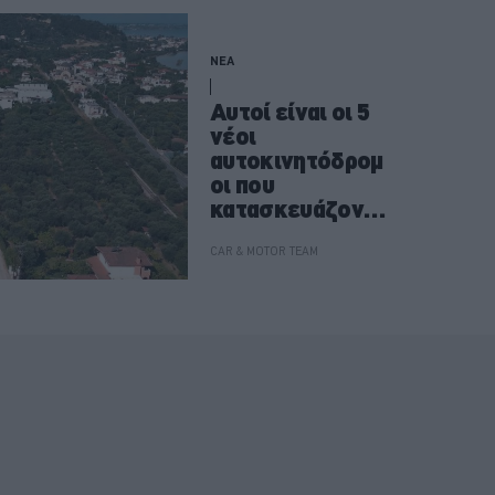
ΝΕΑ
Αυτοί είναι οι 5
νέοι
αυτοκινητόδρομ
οι που
κατασκευάζοντα
ι στη χώρα μας
-Πότε θα είναι
CAR & MOTOR TEAM
έτοιμοι