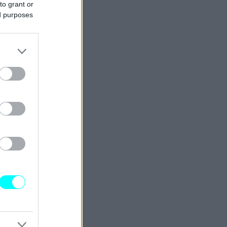
to grant or
ed purposes