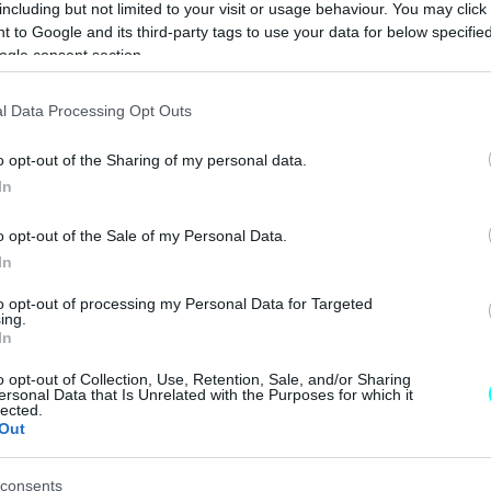
including but not limited to your visit or usage behaviour. You may click 
υπερσύγχρονο
CAR & MOTOR TEAM
 to Google and its third-party tags to use your data for below specifi
αυτοκινητόδρομ
ogle consent section.
ο
ΝΕΑ
l Data Processing Opt Outs
Αυτοί είναι οι
o opt-out of the Sharing of my personal data.
νέοι
In
αυτοκινητόδρομ
οι που αλλάζουν
o opt-out of the Sale of my Personal Data.
τον χάρτη της
In
Ελλάδας -Πότε
θα είναι έτοιμοι
ΑΝΑΣΤΑΣΗΣ ΓΑΛΑΝΗΣ
to opt-out of processing my Personal Data for Targeted
ing.
In
o opt-out of Collection, Use, Retention, Sale, and/or Sharing
ΝΕΑ
ersonal Data that Is Unrelated with the Purposes for which it
lected.
Out
Μπράλος-
Άμφισσα: Το
2028 θα δοθεί
consents