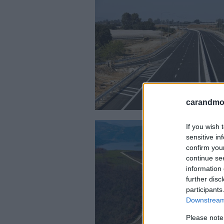
carandmot
If you wish 
sensitive in
confirm you
continue se
information 
further disc
participants
Downstream 
Please note