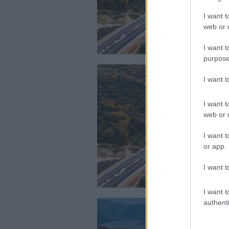
I want t
web or d
I want t
purpose
I want 
I want t
web or d
I want t
or app.
I want t
I want t
authenti