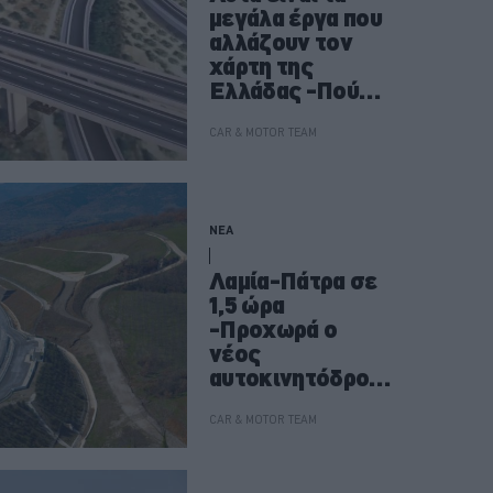
μεγάλα έργα που
αλλάζουν τον
χάρτη της
Ελλάδας -Πού
κατασκευάζοντα
ι, πότε
CAR & MOTOR TEAM
ολοκληρώνονται
ΝΕΑ
Λαμία-Πάτρα σε
1,5 ώρα
-Προχωρά ο
νέος
αυτοκινητόδρομ
ος που αλλάζει
την Στερεά
CAR & MOTOR TEAM
Ελλάδα