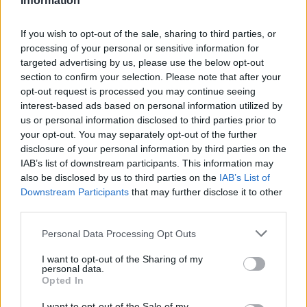
Information
If you wish to opt-out of the sale, sharing to third parties, or
processing of your personal or sensitive information for
targeted advertising by us, please use the below opt-out
section to confirm your selection. Please note that after your
opt-out request is processed you may continue seeing
ΝΕΑ
interest-based ads based on personal information utilized by
us or personal information disclosed to third parties prior to
Προς τη Yutong τα 125 ηλεκτρικά
your opt-out. You may separately opt-out of the further
λεωφορεία - Οι προδιαγραφές τους
disclosure of your personal information by third parties on the
IAB’s list of downstream participants. This information may
ΑΝΑΣΤΑΣΗΣ ΓΑΛΑΝΗΣ
also be disclosed by us to third parties on the
IAB’s List of
Downstream Participants
that may further disclose it to other
third parties.
Please note that this website/app uses one or more Google
Personal Data Processing Opt Outs
services and may gather and store information including but
not limited to your visit or usage behaviour. You may click to
I want to opt-out of the Sharing of my
personal data.
grant or deny consent to Google and its third-party tags to
Opted In
use your data for below specified purposes in below Google
consent section.
I want to opt-out of the Sale of my