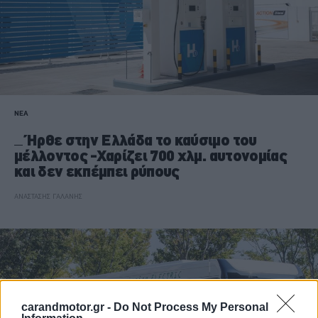
ΝΕΑ
Ήρθε στην Ελλάδα το καύσιμο του
μέλλοντος -Χαρίζει 700 χλμ. αυτονομίας
και δεν εκπέμπει ρύπους
ΑΝΑΣΤΑΣΗΣ ΓΑΛΑΝΗΣ
carandmotor.gr -
Do Not Process My Personal