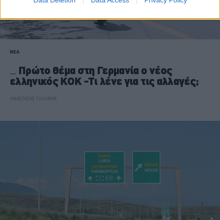
Data Deletion
Data Access
Privacy Policy
ΝΕΑ
Πρώτο θέμα στη Γερμανία ο νέος
ελληνικός ΚΟΚ -Τι λένε για τις αλλαγές;
ΑΝΑΣΤΑΣΗΣ ΓΑΛΑΝΗΣ