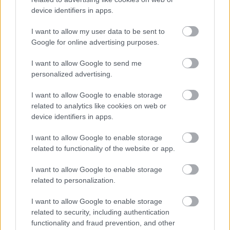
device identifiers in apps.
I want to allow my user data to be sent to
Google for online advertising purposes.
I want to allow Google to send me
personalized advertising.
I want to allow Google to enable storage
related to analytics like cookies on web or
Ένα ακόμη ερώτημα που απασχολεί πολλούς είναι τι
device identifiers in apps.
συμβαίνει όταν κάποιος κλείσει το αυτοκίνητο που
I want to allow Google to enable storage
βρίσκεται στη νόμιμη θέση στάθμευσής του μέσα στην
related to functionality of the website or app.
πυλωτή.
Εφόσον η θέση ανήκει αποκλειστικά στον
ιδιοκτήτη ή στον νόμιμο δικαιούχο χρήσης της,
I want to allow Google to enable storage
related to personalization.
κανείς άλλος δεν μπορεί να εμποδίζει την πρόσβαση
ή την έξοδο του οχήματος.
I want to allow Google to enable storage
related to security, including authentication
functionality and fraud prevention, and other
Αν κάποιος σταθμεύσει μπροστά από τη θέση και