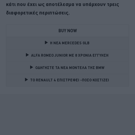
κάτι που έχει ως αποτέλεσμα να υπάρχουν τρεις
διαφορετικές περιπτώσεις.
BUY NOW
Η ΝΕΑ MERCEDES GLB 
ALFA ROMEO JUNIOR ME 8 ΧΡΟΝΙΑ ΕΓΓΥΗΣΗ 
ΟΔΗΓΗΣΤΕ ΤΑ ΝΕΑ ΜΟΝΤΕΛΑ ΤΗΣ BMW 
TO RENAULT 4 ΕΠΙΣΤΡΕΦΕΙ -ΠΟΣΟ ΚΟΣΤΙΖΕΙ 