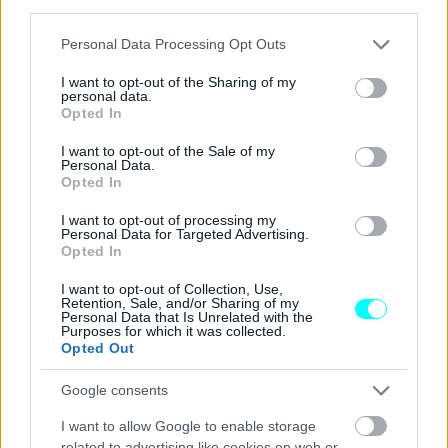
third parties.
Please note that this website/app uses one or more Google
Personal Data Processing Opt Outs
services and may gather and store information including but
not limited to your visit or usage behaviour. You may click to
I want to opt-out of the Sharing of my
personal data.
grant or deny consent to Google and its third-party tags to
Opted In
use your data for below specified purposes in below Google
consent section.
I want to opt-out of the Sale of my
Personal Data.
Opted In
I want to opt-out of processing my
Personal Data for Targeted Advertising.
Opted In
I want to opt-out of Collection, Use,
Retention, Sale, and/or Sharing of my
Personal Data that Is Unrelated with the
Purposes for which it was collected.
Opted Out
Google consents
I want to allow Google to enable storage
related to advertising like cookies on web or