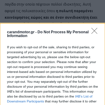
παγίδα στην οποία πέφτουν πολλοί ιδιοκτήτες. Αυτή
αφορά τις πολυκατοικίες όπου
η πυλωτή παραμένει
κοινόχρηστος χώρος και σε έναν συνιδιοκτήτη έχει
παραχωρηθεί αποκλειστικά το δικαίωμα χρήσης μιας
συγκεκριμένης θέσης στάθμευσης.
carandmotor.gr -
Do Not Process My Personal
Information
Στην περίπτωση αυτή, ο κάτοχος δεν είναι ιδιοκτήτης της
If you wish to opt-out of the sale, sharing to third parties, or
θέσης,
αλλά διαθέτει μόνο δικαίωμα αποκλειστικής
processing of your personal or sensitive information for
χρήσης, όπως αυτό προβλέπεται από τη σχετική
targeted advertising by us, please use the below opt-out
section to confirm your selection. Please note that after your
σύσταση.
Πολλοί δε θεωρούν λανθασμένα ότι επειδή
opt-out request is processed you may continue seeing
χρησιμοποιούν αποκλειστικά μια θέση στάθμευσης, αυτή
interest-based ads based on personal information utilized by
αποτελεί ιδιοκτησία τους ή παρακολούθημα του
us or personal information disclosed to third parties prior to
your opt-out. You may separately opt-out of the further
διαμερίσματός
τους. Σ
την πραγματικότητα, αυτό δεν
disclosure of your personal information by third parties on the
ισχύει αν δεν έχουν πραγματοποιηθεί οι
IAB’s list of downstream participants. This information may
απαραίτητες νομικές ενέργειες και τροποποιήσεις
also be disclosed by us to third parties on the
IAB’s List of
Downstream Participants
that may further disclose it to other
που προβλέπει η νομοθεσία.