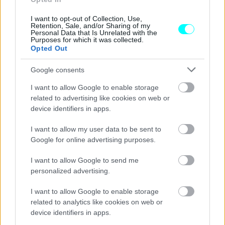
σταθμοί και κανούργιοι συρμοί
I want to opt-out of Collection, Use,
CAR & MOTOR TEAM
Retention, Sale, and/or Sharing of my
Personal Data that Is Unrelated with the
Purposes for which it was collected.
Opted Out
Google consents
I want to allow Google to enable storage
related to advertising like cookies on web or
device identifiers in apps.
I want to allow my user data to be sent to
Google for online advertising purposes.
I want to allow Google to send me
personalized advertising.
ΝΕΑ
I want to allow Google to enable storage
Έρχονται 9 νέοι σταθμοί στη Γραμμή 2
related to analytics like cookies on web or
του Μετρό -Σε ποιες περιοχές θα
device identifiers in apps.
βρίσκονται;