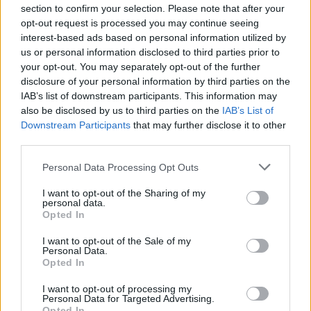
Κηφισίας -Πού θα βρίσκονται οι νέοι
section to confirm your selection. Please note that after your
σταθμοί
opt-out request is processed you may continue seeing
interest-based ads based on personal information utilized by
CAR & MOTOR TEAM
us or personal information disclosed to third parties prior to
your opt-out. You may separately opt-out of the further
disclosure of your personal information by third parties on the
IAB’s list of downstream participants. This information may
also be disclosed by us to third parties on the
IAB’s List of
Downstream Participants
that may further disclose it to other
third parties.
Please note that this website/app uses one or more Google
Personal Data Processing Opt Outs
services and may gather and store information including but
not limited to your visit or usage behaviour. You may click to
I want to opt-out of the Sharing of my
personal data.
grant or deny consent to Google and its third-party tags to
Opted In
use your data for below specified purposes in below Google
consent section.
I want to opt-out of the Sale of my
Personal Data.
Opted In
ΝΕΑ
I want to opt-out of processing my
Μετρό Αθήνας: Έρχονται 32 νέοι
Personal Data for Targeted Advertising.
Opted In