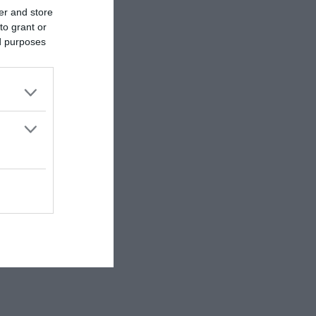
er and store
to grant or
ed purposes