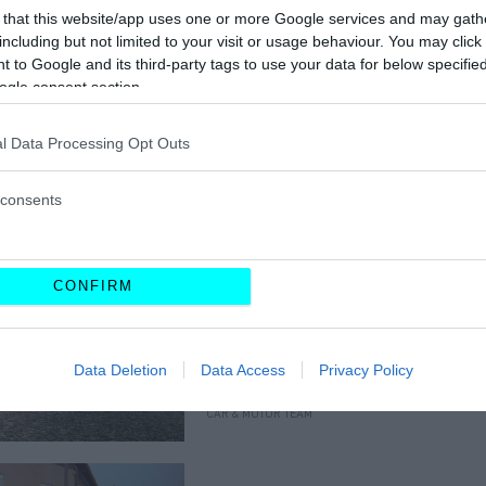
κάνεις πετάλι
 that this website/app uses one or more Google services and may gath
μέχρι τα 120
including but not limited to your visit or usage behaviour. You may click 
χλμ./ώρα -Ποιος
 to Google and its third-party tags to use your data for below specifi
το κατασκευάζει
ogle consent section.
CAR & MOTOR TEAM
l Data Processing Opt Outs
consents
ΝΕΑ
Oι Γερμανοί θα
CONFIRM
μας βάλουν να
κάνουμε πετάλι –
Τι θέλουν να
φέρουν στα
Data Deletion
Data Access
Privacy Policy
αυτοκίνητα
CAR & MOTOR TEAM