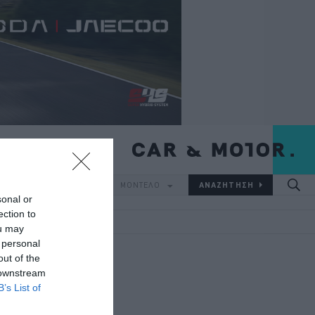
IC
ΜΑΡΚΑ
ΜΟΝΤΕΛΟ
sonal or
ection to
ou may
 personal
out of the
 downstream
B’s List of