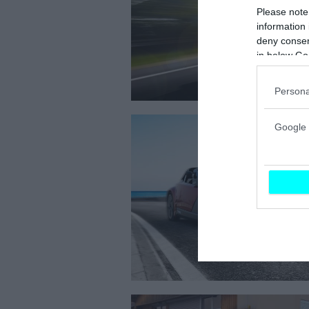
Please note
information 
deny consent
in below Go
Persona
Google 