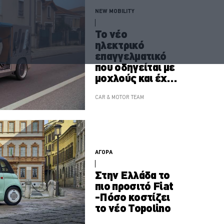
NEW MOBILITY
Το νέο
ηλεκτρικό
επαγγελματικό
που οδηγείται με
μοχλούς και έχει
πετάλια
CAR & MOTOR TEAM
ΑΓΟΡΑ
Στην Ελλάδα το
πιο προσιτό Fiat
-Πόσο κοστίζει
το νέο Topolino