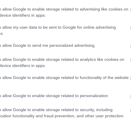
αυτοκίνητα στο
o allow Google to enable storage related to advertising like cookies on
ΚΤΕΟ -Το λάθος
evice identifiers in apps.
που φέρνει
πρόστιμο και
CAR & MOTOR TEAM
o allow my user data to be sent to Google for online advertising
απόρριψη
s.
to allow Google to send me personalized advertising.
ΝΕΑ
o allow Google to enable storage related to analytics like cookies on
Γαλλία: Ποια
evice identifiers in apps.
αυτοκίνητα
κόβονται πιο
o allow Google to enable storage related to functionality of the website
συχνά στο ΚΤΕΟ
-Τι δείχνουν τα
επίσημα στοιχεία
o allow Google to enable storage related to personalization.
CAR & MOTOR TEAM
o allow Google to enable storage related to security, including
cation functionality and fraud prevention, and other user protection.
ΝΕΑ