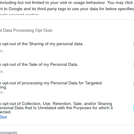
including but not limited to your visit or usage behaviour. You may click 
μαζί μας
CAR & MOTOR TEAM
 to Google and its third-party tags to use your data for below specifi
ogle consent section.
ΝΕΑ
l Data Processing Opt Outs
Γιατί θα
o opt-out of the Sharing of my personal data.
κόβονται
In
χιλιάδες diesel
αυτοκίνητα στα
o opt-out of the Sale of my Personal Data.
ΚΤΕΟ -Ποιος
In
έλεγχος γίνεται
υποχρεωτικός
CAR & MOTOR TEAM
to opt-out of processing my Personal Data for Targeted
ing.
In
o opt-out of Collection, Use, Retention, Sale, and/or Sharing
ΝΕΑ
ersonal Data that Is Unrelated with the Purposes for which it
lected.
Out
Το «αθώο»
αξεσουάρ που
κόβει χιλιάδες
consents