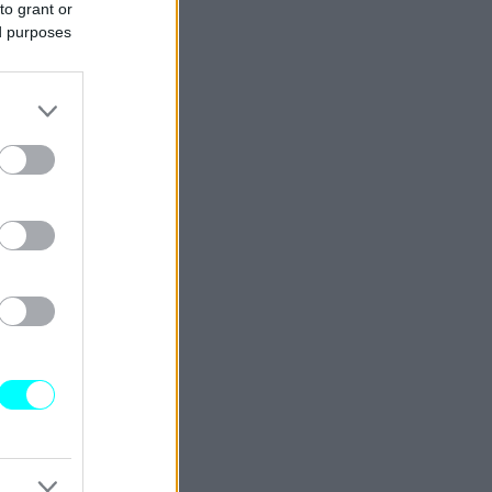
to grant or
ed purposes