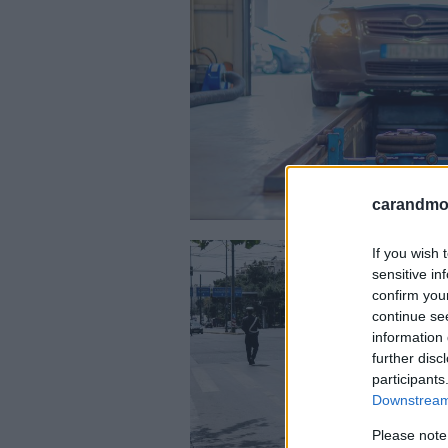
carandmot
If you wish 
sensitive in
confirm you
continue se
information 
further disc
participants
Downstream 
Please note