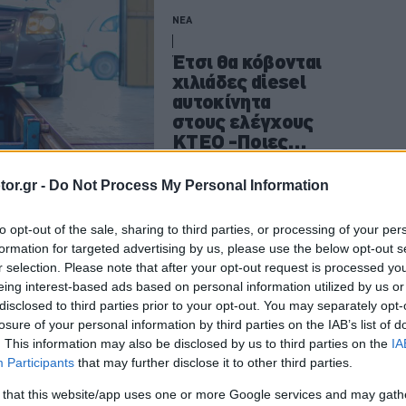
ΝΕΑ
Έτσι θα κόβονται
χιλιάδες diesel
αυτοκίνητα
στους ελέγχους
ΚΤΕΟ -Ποιες
αλλαγές
έρχονται
CAR & MOTOR TEAM
or.gr -
Do Not Process My Personal Information
to opt-out of the sale, sharing to third parties, or processing of your per
formation for targeted advertising by us, please use the below opt-out s
ΝΕΑ
r selection. Please note that after your opt-out request is processed y
eing interest-based ads based on personal information utilized by us or
Πρόστιμο 350
disclosed to third parties prior to your opt-out. You may separately opt-
ευρώ για αυτό το
losure of your personal information by third parties on the IAB’s list of
χαρτί στο
. This information may also be disclosed by us to third parties on the
IA
αυτοκίνητο
Participants
that may further disclose it to other third parties.
-Γιατί πρέπει να
 that this website/app uses one or more Google services and may gath
το έχουμε όλοι