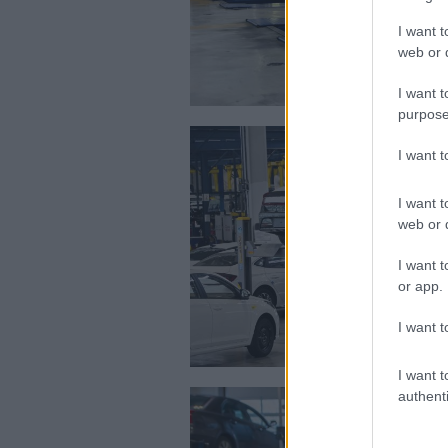
I want t
web or d
I want t
purpose
I want 
I want t
web or d
I want t
or app.
I want t
I want t
authenti