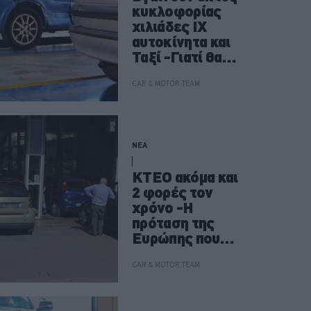
κυκλοφορίας
χιλιάδες ΙΧ
αυτοκίνητα και
Ταξί -Γιατί θα
κόβονται στο
ΚΤΕΟ, τι αλλάζει
CAR & MOTOR TEAM
στους ελέγχους
ΝΕΑ
ΚΤΕΟ ακόμα και
2 φορές τον
χρόνο -Η
πρόταση της
Ευρώπης που
προκαλεί
αντιδράσεις
CAR & MOTOR TEAM