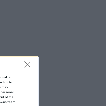
sonal or
ection to
ou may
 personal
out of the
 downstream