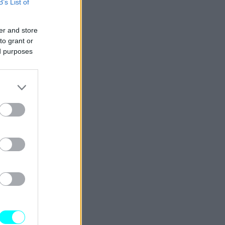
B’s List of
er and store
to grant or
ed purposes