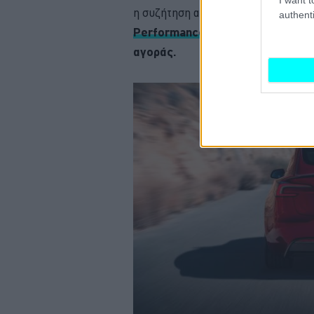
η συζήτηση αποκτά ιδιαίτερο ενδια
authenti
Performance
ήδη συγκαταλέγεται 
αγοράς.