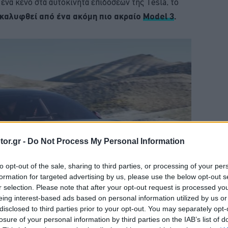
 ένα κενό στα αυτοκίνητα επιδόσεων της Tesla, το
καλυφθεί από ένα ακόμη πιο ακραίο
Model 3
.
or.gr -
Do Not Process My Personal Information
to opt-out of the sale, sharing to third parties, or processing of your per
formation for targeted advertising by us, please use the below opt-out s
r selection. Please note that after your opt-out request is processed y
eing interest-based ads based on personal information utilized by us or
disclosed to third parties prior to your opt-out. You may separately opt-
losure of your personal information by third parties on the IAB’s list of