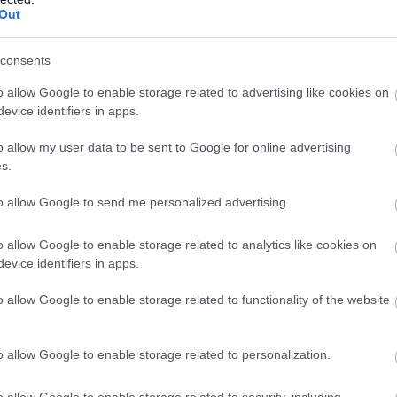
Out
roject μόνο εύκολη δεν είναι. Σύμφωνα με τον
el 3 θα μπορούσε να αξιοποιήσει τους
προηγμένους
consents
μάτινο περίβλημα
που χρησιμοποιούσε το
Model S
o allow Google to enable storage related to advertising like cookies on
τάσεις του μεσαίου sedan επιφυλάσσουν
σημαντικές
evice identifiers in apps.
ας.
o allow my user data to be sent to Google for online advertising
s.
BUY NOW
to allow Google to send me personalized advertising.
D PUMA ΑΠΟ 21.528 ΕΥΡΩ
o allow Google to enable storage related to analytics like cookies on
 NEO SUV ΤΗΣ RENAULT
evice identifiers in apps.
ΑΙΡΙΝΟΣ ΕΛΕΓΧΟΣ ΓΙΑ ΤΟ ΑΥΤΟΚΙΝΗΤΟ 
o allow Google to enable storage related to functionality of the website
 ΟΙΚΟΓΕΝΕΙΑΚΟ SUV ME 24.990 ΕΥΡΩ 
o allow Google to enable storage related to personalization.
μο πλάνο παραγωγής
για ένα Model 3 Plaid. Ωστόσο,
o allow Google to enable storage related to security, including