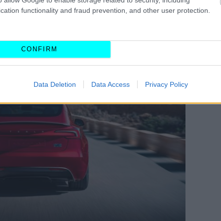
φέρον δεδομένου ότι το υπάρχον
Model 3
cation functionality and fraud prevention, and other user protection.
ανάμεσα στα
ταχύτερα ηλεκτρικά sedan της
CONFIRM
Data Deletion
Data Access
Privacy Policy