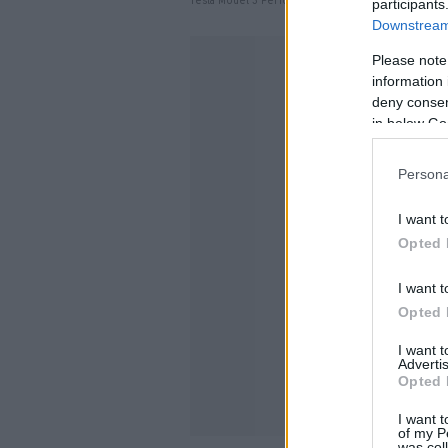
Tesla Model 3 Performance
participants
Downstream 
Please note
information 
deny consent
in below Go
Persona
I want t
Opted 
I want t
Opted 
I want 
Advertis
Opted 
I want t
of my P
was col