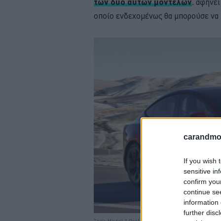
των δύο αυτών μοντέλων
, αφήνει
οποίο ενδεχομένως θα μπορούσε να
carandmot
If you wish 
sensitive in
confirm you
continue se
information 
further disc