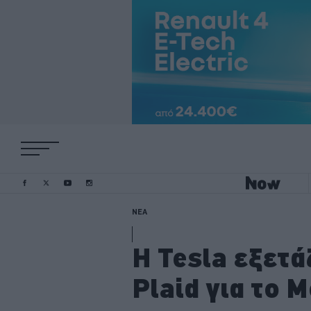
ΝΕΑ
H Tesla εξετά
Plaid για το M