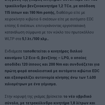
τρικύλινδρο βενζινοκινητήρα 1,2 TCe, με απόδοση
115 ίππων και 190 Nm ροπής,
διαθέσιμο είτε με
χειροκίνητο κιβώτιο 6 σχέσεων είτε με αυτόματο EDC
επίσης 6 σχέσεων, επιτυγχάνοντας εργοστασιακή
κατανάλωση σύμφωνα με τον κύκλο του πρωτοκόλλου
WLTP στα
5,1 λτ./100 χλμ..
Ενδιάμεσα
τοποθετείται ο κινητήρας διπλού
καυσίμου 1,2 Εco-G, βενζίνης – LPG, ο οποίος
αποδίδει 120 ίππους και 200 Nm και συνδυάζεται για
πρώτη φορά αποκλειστικά με αυτόματο κιβώτιο EDC
και εξασφαλίζει αυτονομία κίνησης άνω των 1.400
χιλιομέτρων με ένα γέμισμα.
Στην κορυφή της γκάμας βρίσκεται
το νέο υβριδικό
σύνολο, με τετρακύλινδρο κινητήρα 1,8 λίτρων και