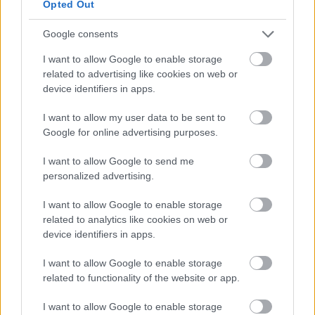
Opted Out
Ως προς την εμφάνιση του τώρα, το Renault Clio
παρουσιάζεται πλήρως ανανεωμένο σε κάθε επίπεδο, τόσο
Google consents
εξωτερικά όσο και εσωτερικά
, υιοθετώντας με
I want to allow Google to enable storage
ξεκάθαρο τρόπο τη σύγχρονη σχεδιαστική
related to advertising like cookies on web or
ταυτότητα της μάρκας.
device identifiers in apps.
I want to allow my user data to be sent to
Οι αιχμηρές γραμμές, οι έντονες επιφάνειες και οι
Google for online advertising purposes.
προσεγμένες αναλογίες συνθέτουν ένα σύνολο με
I want to allow Google to send me
δυναμισμό αλλά και κομψότητα,
που ξεχωρίζει άμεσα
personalized advertising.
στον δρόμο.Κεντρικό ρόλο στο εμπρός μέρος έχει η νέα
μάσκα με τα χαρακτηριστικά μοτίβα σε σχήμα διαμαντιού,
I want to allow Google to enable storage
related to analytics like cookies on web or
η οποία πλαισιώνει το έμβλημα της Renault και δίνει τον
device identifiers in apps.
τόνο στο συνολικό design.
I want to allow Google to enable storage
related to functionality of the website or app.
I want to allow Google to enable storage