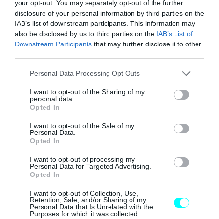
your opt-out. You may separately opt-out of the further
disclosure of your personal information by third parties on the
IAB’s list of downstream participants. This information may
also be disclosed by us to third parties on the
IAB’s List of
Downstream Participants
that may further disclose it to other
third parties.
Please note that this website/app uses one or more Google
Personal Data Processing Opt Outs
services and may gather and store information including but
not limited to your visit or usage behaviour. You may click to
I want to opt-out of the Sharing of my
personal data.
Το υβριδικό σύστημα πλαισιώνεται από δύο
grant or deny consent to Google and its third-party tags to
Opted In
use your data for below specified purposes in below Google
ηλεκτροκινητήρες και μια μπαταρία χωρητικότητας
consent section.
I want to opt-out of the Sale of my
1,4 kWh,
με την κίνηση να περνά στους εμπρός τροχούς
Personal Data.
Opted In
μέσω αυτόματου κιβωτίου, η λειτουργία του οποίου
βασίζεται σε τεχνολογία εμπνευσμένη από τη Formula 1.
I want to opt-out of processing my
Personal Data for Targeted Advertising.
Για πρώτη φορά θα συνδυάζεται αποκλειστικά με
Opted In
αυτόματο κιβώτιο EDC και θα προσφέρει αυτονομία
I want to opt-out of Collection, Use,
άνω των 1.400 χιλιομέτρων με ένα πλήρες γέμισμα.
Retention, Sale, and/or Sharing of my
Personal Data that Is Unrelated with the
Purposes for which it was collected.