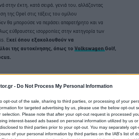
νά στην έκτη, κατά σειρά, γενιά του, αλλάζοντας
ση της Opel στις τάξεις του ομίλου
δεν θα μπορούσε να περάσει απαρατήρητο και να
λλως εύθραυστες ισορροπίες στην κατηγορία των
s. Ε
κεί όπου εξακολουθούν να
ύλοι της αυτοκίνησης, όπως το
Volkswagen
Golf,
cus.
or.gr -
Do Not Process My Personal Information
to opt-out of the sale, sharing to third parties, or processing of your per
formation for targeted advertising by us, please use the below opt-out s
r selection. Please note that after your opt-out request is processed y
eing interest-based ads based on personal information utilized by us or
disclosed to third parties prior to your opt-out. You may separately opt-
losure of your personal information by third parties on the IAB’s list of