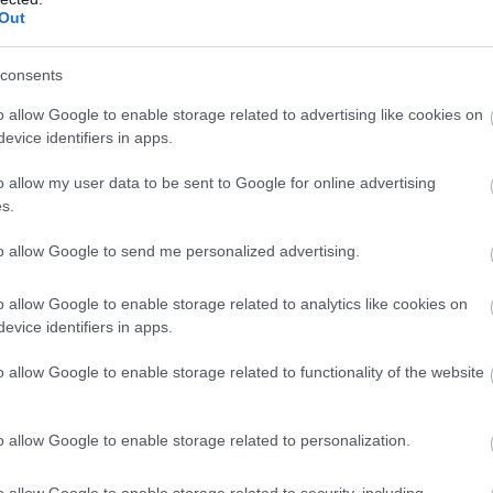
Out
D PUMA ΑΠΟ 21.528 ΕΥΡΩ
consents
VIP VAN ΜΟΝΟ ΜΕ 12 ΕΥΡΩ ΤΟ ΑΤΟΜΟ
o allow Google to enable storage related to advertising like cookies on
 4 ΕΠΙΣΤΡΕΦΕΙ -ΠΟΣΟ ΚΟΣΤΙΖΕΙ 
evice identifiers in apps.
o allow my user data to be sent to Google for online advertising
s.
to allow Google to send me personalized advertising.
της κατηγορίας, το νέο Opel Astra διαθέτει ένα
ους βασικούς ανταγωνιστές τους
, οι οποίοι
o allow Google to enable storage related to analytics like cookies on
μένοι να υιοθετήσουν ένα λιγότερο… προοδευτικό
evice identifiers in apps.
o allow Google to enable storage related to functionality of the website
o allow Google to enable storage related to personalization.
o allow Google to enable storage related to security, including