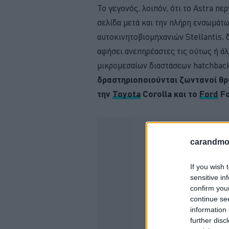
Το γεγονός, λοιπόν, ότι το Astra περ
σελίδα μετά και την πλήρη ενσωμάτω
αυτοκινητοβιομηχανιών Stellantis, 
αφήσει ανεπηρέαστες τις ούτως ή ά
μικρομεσαίων διαστάσεων hatchback
δραστηριοποιούνται ζωντανοί θρ
την
Toyota
Corolla και το
Ford
Fo
carandmot
If you wish 
sensitive in
confirm you
continue se
information 
further disc