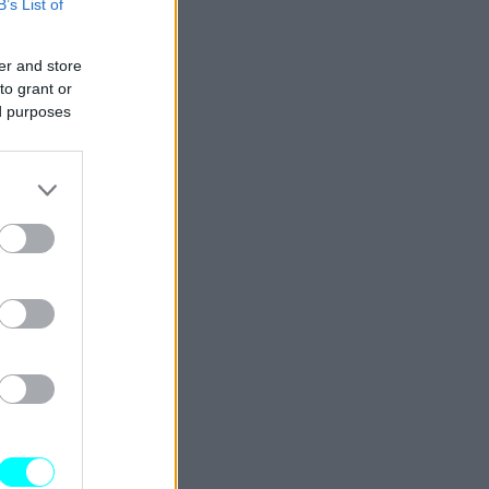
B’s List of
er and store
to grant or
ed purposes