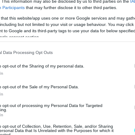
. This information may also be disclosed by us to third parties on the
IA
Participants
that may further disclose it to other third parties.
 that this website/app uses one or more Google services and may gath
including but not limited to your visit or usage behaviour. You may click 
 to Google and its third-party tags to use your data for below specifi
ogle consent section.
l Data Processing Opt Outs
o opt-out of the Sharing of my personal data.
άστημα από την άφιξη του νέου Opel Astra στην
In
 πραγμάτων το λανσάρισμα του δημοφιλούς
ηθεί μέσα στον Ιούνιο-
η απευθείας σύγκριση του
o opt-out of the Sale of my Personal Data.
σικούς ανταγωνιστές του οδηγεί αν μη τι άλλο
In
α.
to opt-out of processing my Personal Data for Targeted
ing.
In
BUY NOW
o opt-out of Collection, Use, Retention, Sale, and/or Sharing
ersonal Data that Is Unrelated with the Purposes for which it
 ΑΥΤΟΚΙΝΗΤΟ ΜΕ 0,9% ΕΠΙΤΟΚΙΟ 
lected.