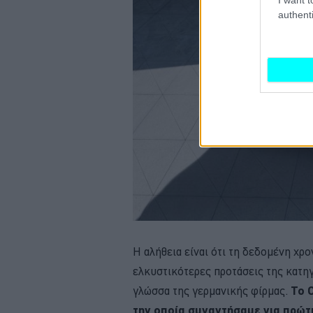
authenti
Η αλήθεια είναι ότι τη δεδομένη χρο
ελκυστικότερες προτάσεις της κατηγ
γλώσσα της γερμανικής φίρμας.
To 
την οποία συναντήσαμε για πρώτ