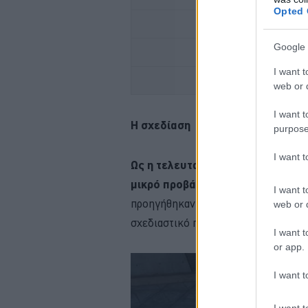
Opted 
FOR
Google 
ΜΕΤΑΚΙΝΗΣΗ ΜΕ 
I want t
TO RENAULT
web or d
I want t
Η σχεδίαση
purpose
I want 
Ως η τελευταία χρονικά προσθήκη 
μικρό προβάδισμα σε σχέση με τ
I want t
προηγήθηκαν όντας σχεδόν αναγκασ
web or d
σχεδιαστικό προφίλ.
I want t
or app.
I want t
I want t