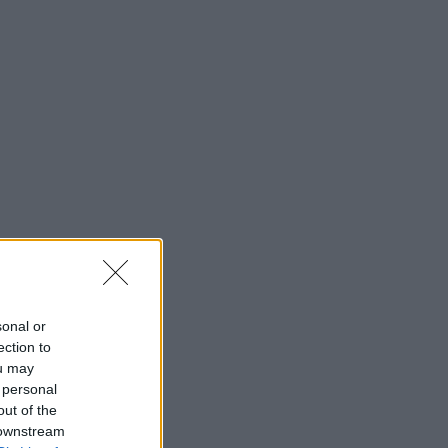
sonal or
ection to
ou may
 personal
out of the
 downstream