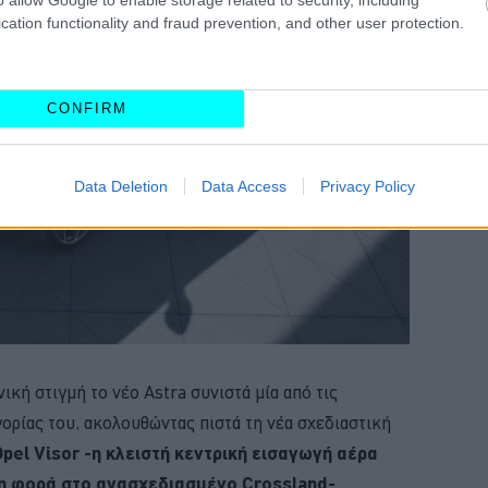
cation functionality and fraud prevention, and other user protection.
CONFIRM
Data Deletion
Data Access
Privacy Policy
νική στιγμή το νέο Astra συνιστά μία από τις
ορίας του, ακολουθώντας πιστά τη νέα σχεδιαστική
Opel Visor -η κλειστή κεντρική εισαγωγή αέρα
η φορά στο ανασχεδιασμένο Crossland-