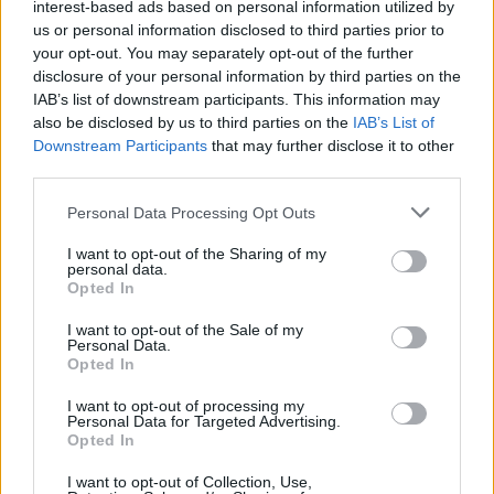
interest-based ads based on personal information utilized by
us or personal information disclosed to third parties prior to
your opt-out. You may separately opt-out of the further
disclosure of your personal information by third parties on the
IAB’s list of downstream participants. This information may
also be disclosed by us to third parties on the
IAB’s List of
Downstream Participants
that may further disclose it to other
third parties.
Η σχεδίασή του ευνοεί την εργονομία, με τον πλούσιο
Please note that this website/app uses one or more Google
εξοπλισμό και το εξελιγμένο σύστημα πολυμέσων να
Personal Data Processing Opt Outs
services and may gather and store information including but
προσφέρουν υψηλή άνεση και να φροντίζουν για την
not limited to your visit or usage behaviour. You may click to
I want to opt-out of the Sharing of my
personal data.
ασφάλεια των μετακινήσεων.
Οι χώροι θα βολέψουν με
grant or deny consent to Google and its third-party tags to
Opted In
use your data for below specified purposes in below Google
άνεση πέντε ενήλικους επιβάτες
και ο μεγάλος χώρος
consent section.
I want to opt-out of the Sale of my
αποσκευών των 448 λίτρων υπόσχεται ότι θα χωρέσει
Personal Data.
Opted In
πολλές αποσκευές.
I want to opt-out of processing my
Personal Data for Targeted Advertising.
Η γκάμα του νέου MG ZS απαρτίζεται από
δύο εκδόσεις
Opted In
βενζίνης και δύο αμιγώς ηλεκτρικές
, ενώ από πλευράς
I want to opt-out of Collection, Use,
επιπέδων εξοπλισμού ο υποψήφιος αγοραστής μπορεί να