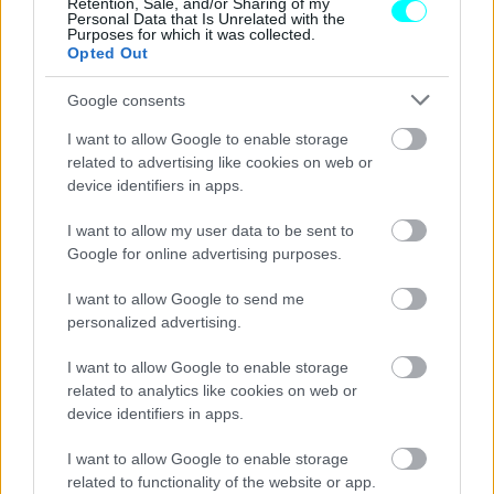
Retention, Sale, and/or Sharing of my
Personal Data that Is Unrelated with the
επιλέξει μεταξύ
τεσσάρων εκδόσεων
.
Purposes for which it was collected.
Opted Out
Η βασική βενζινοκίνητη έκδοση αφορά τον 4κύλινδρο
Google consents
ατμοσφαιρικό 1.5 που αποδίδει 106 ίππους και 141 Nm,
I want to allow Google to enable storage
και η κορυφαία διαθέτει τον 3κύλινδρο
related to advertising like cookies on web or
υπερτροφοδοτούμενο 1.0 με 111 ίππους και 160 Nm. Η
device identifiers in apps.
ατμοσφαιρική έκδοση συνδυάζεται με χειροκίνητο
I want to allow my user data to be sent to
σασμάν πέντε σχέσεων και
η τούρμπο με χειροκίνητο ή
Google for online advertising purposes.
αυτόματο κιβώτιο έξι σχέσεων
.
I want to allow Google to send me
personalized advertising.
I want to allow Google to enable storage
related to analytics like cookies on web or
device identifiers in apps.
I want to allow Google to enable storage
related to functionality of the website or app.