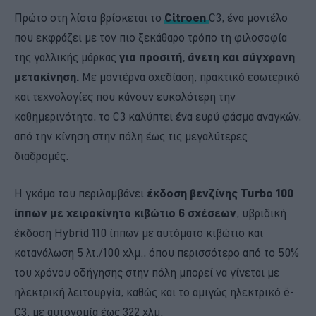
Πρώτο στη λίστα βρίσκεται το
Citroen
C3, ένα μοντέλο
που εκφράζει με τον πιο ξεκάθαρο τρόπο τη φιλοσοφία
της γαλλικής μάρκας
για προσιτή, άνετη και σύγχρονη
μετακίνηση.
Με μοντέρνα σχεδίαση, πρακτικό εσωτερικό
και τεχνολογίες που κάνουν ευκολότερη την
καθημερινότητα, το C3 καλύπτει ένα ευρύ φάσμα αναγκών,
από την κίνηση στην πόλη έως τις μεγαλύτερες
διαδρομές.
Η γκάμα του περιλαμβάνει
έκδοση βενζίνης Turbo 100
ίππων με χειροκίνητο κιβώτιο 6 σχέσεων
, υβριδική
έκδοση Hybrid 110 ίππων με αυτόματο κιβώτιο και
κατανάλωση 5 λτ./100 χλμ., όπου περισσότερο από το 50%
του χρόνου οδήγησης στην πόλη μπορεί να γίνεται με
ηλεκτρική λειτουργία, καθώς και το αμιγώς ηλεκτρικό ë-
C3, με αυτονομία έως 322 χλμ.