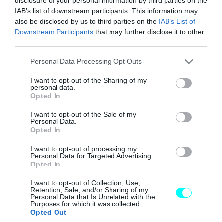
disclosure of your personal information by third parties on the
IAB’s list of downstream participants. This information may
also be disclosed by us to third parties on the
IAB’s List of
Downstream Participants
that may further disclose it to other
third parties.
Please note that this website/app uses one or more Google
Personal Data Processing Opt Outs
services and may gather and store information including but
not limited to your visit or usage behaviour. You may click to
I want to opt-out of the Sharing of my
personal data.
grant or deny consent to Google and its third-party tags to
Opted In
use your data for below specified purposes in below Google
consent section.
I want to opt-out of the Sale of my
Personal Data.
Opted In
I want to opt-out of processing my
Personal Data for Targeted Advertising.
Opted In
I want to opt-out of Collection, Use,
Retention, Sale, and/or Sharing of my
Η τιμή εκκίνησης του
Citroen C3 Aircross με κινητήρα
Personal Data that Is Unrelated with the
Purposes for which it was collected.
βενζίνης ανέρχεται στα 19.500 ευρώ,
ενώ η αμιγώς
Opted Out
ηλεκτρική έκδοση είναι διαθέσιμη από 27.000 ευρώ, χωρίς