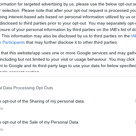
formation for targeted advertising by us, please use the below opt-out s
ΝΕΑ
r selection. Please note that after your opt-out request is processed y
eing interest-based ads based on personal information utilized by us or
«Όλυμπος»: Όλα
disclosed to third parties prior to your opt-out. You may separately opt-
τα μυστικά των
losure of your personal information by third parties on the IAB’s list of
«θηρίων» της
. This information may also be disclosed by us to third parties on the
IA
Πυροσβεστικής
Participants
that may further disclose it to other third parties.
-Πότε βγαίνουν
στους δρόμους
 that this website/app uses one or more Google services and may gath
including but not limited to your visit or usage behaviour. You may click 
CAR & MOTOR TEAM
 to Google and its third-party tags to use your data for below specifi
ogle consent section.
ΝΕΑ
l Data Processing Opt Outs
Αυτό είναι το
o opt-out of the Sharing of my personal data.
πρώτο ελληνικό
In
όχημα παντός
καιρού -Θα
o opt-out of the Sale of my Personal Data.
μπαίνει μέσα
In
στις καταιγίδες