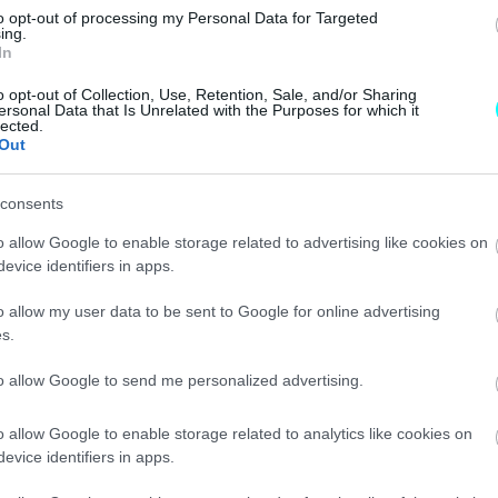
και τις πυρκαγιές
CAR & MOTOR TEAM
to opt-out of processing my Personal Data for Targeted
ing.
In
o opt-out of Collection, Use, Retention, Sale, and/or Sharing
ΝΕΑ
ersonal Data that Is Unrelated with the Purposes for which it
lected.
Out
Πότε ξεκινά να
ισχύει η
υποχρεωτική
consents
ασφάλιση για
o allow Google to enable storage related to advertising like cookies on
φυσικές
evice identifiers in apps.
καταστροφές
στα ΙΧ;
ΓΙΩΡΓΟΣ Κ. ΑΝΔΡΗΣ
o allow my user data to be sent to Google for online advertising
s.
to allow Google to send me personalized advertising.
ΝΕΑ
o allow Google to enable storage related to analytics like cookies on
Οριστικό - Πόσο
evice identifiers in apps.
αυξάνονται τα
ασφάλιστρα στα