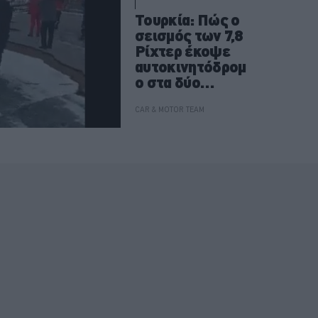
Τουρκία: Πώς ο
σεισμός των 7,8
Ρίχτερ έκοψε
αυτοκινητόδρομ
ο στα δύο
-Συγκλονιστικό
βίντεο
CAR & MOTOR TEAM