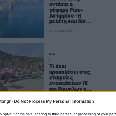
αντέχει η
γέφυρα Ρίου-
Αντιρρίου -Η
μελέτη που δίνει
την απάντηση
CAR & MOTOR TEAM
ΝΕΑ
Τι έχει
προκαλέσει στις
εταιρείες
ενοικιάσεων ΙΧ
και δίκυκλων ο
σεισμός στη
Σαντορίνη;
ΓΙΩΡΓΟΣ Κ. ΑΝΔΡΗΣ
or.gr -
Do Not Process My Personal Information
to opt-out of the sale, sharing to third parties, or processing of your per