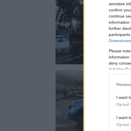
sensitive in
confirm you
continue se
information 
further disc
participants
Downstream 
Please note
information 
deny consent
in below Go
Persona
I want t
Opted 
I want t
Opted 