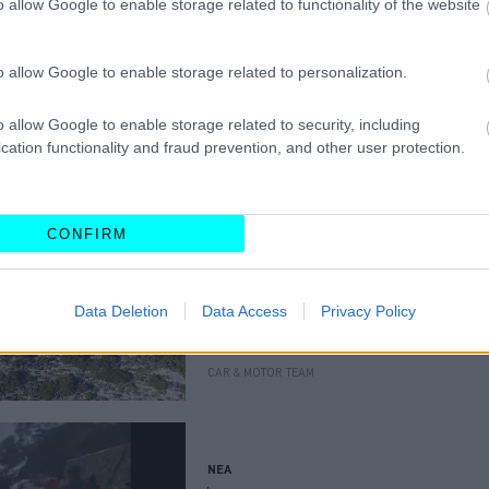
o allow Google to enable storage related to functionality of the website
αυτοκίνητα από
την 1η
Ιανουαρίου;
o allow Google to enable storage related to personalization.
ΓΙΩΡΓΟΣ Κ. ΑΝΔΡΗΣ
o allow Google to enable storage related to security, including
cation functionality and fraud prevention, and other user protection.
ΝΕΑ
Στην Ελλάδα η
CONFIRM
πιο σταθερή
γέφυρα της
Ευρώπης
Data Deletion
Data Access
Privacy Policy
-Βρίσκεται πάνω
από σεισμικό
ρήγμα, πόσα g
CAR & MOTOR TEAM
αντέχει
ΝΕΑ