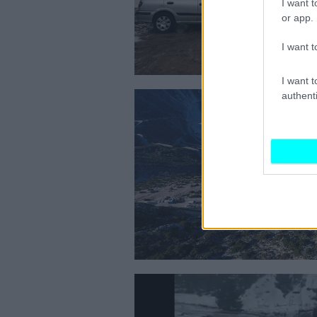
I want t
or app.
I want t
I want t
authenti