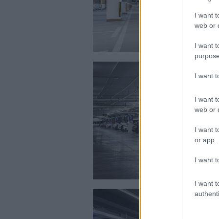
I want t
web or d
I want t
purpose
I want 
I want t
web or d
I want t
or app.
I want t
I want t
authenti