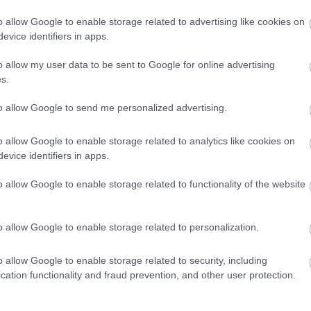
κατασκευάζεται
o allow Google to enable storage related to advertising like cookies on
υπόγειο
evice identifiers in apps.
πάρκινγκ με 800
θέσεις
CAR & MOTOR TEAM
o allow my user data to be sent to Google for online advertising
στάθμευσης για
s.
Ι.Χ.
to allow Google to send me personalized advertising.
ΝΕΑ
o allow Google to enable storage related to analytics like cookies on
Έρχεται ο νέος
evice identifiers in apps.
«γίγαντας» της
Αθήνας -Με
o allow Google to enable storage related to functionality of the website
τρεις ορόφους
και 300 θέσεις
στάθμευσης
o allow Google to enable storage related to personalization.
δίπλα σε Μετρό
CAR & MOTOR TEAM
o allow Google to enable storage related to security, including
cation functionality and fraud prevention, and other user protection.
ΝΕΑ