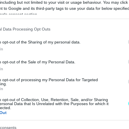
including but not limited to your visit or usage behaviour. You may click 
CAR & MOTOR TEAM
 to Google and its third-party tags to use your data for below specifi
ogle consent section.
ΝΕΑ
l Data Processing Opt Outs
Έτσι θα είναι το
o opt-out of the Sharing of my personal data.
νέο μεγάλο
In
parking της
Αθήνας -Θα έχει
o opt-out of the Sale of my Personal Data.
7 ορόφους και
In
πάνω από 3.300
θέσεις
ΝΙΚΟΣ ΝΤΙΝΟΣ
to opt-out of processing my Personal Data for Targeted
ing.
στάθμευσης
In
o opt-out of Collection, Use, Retention, Sale, and/or Sharing
ΝΕΑ
ersonal Data that Is Unrelated with the Purposes for which it
lected.
Out
Αυτός είναι ο
νέος «γίγαντας»
της Αθήνας -Πού
consents