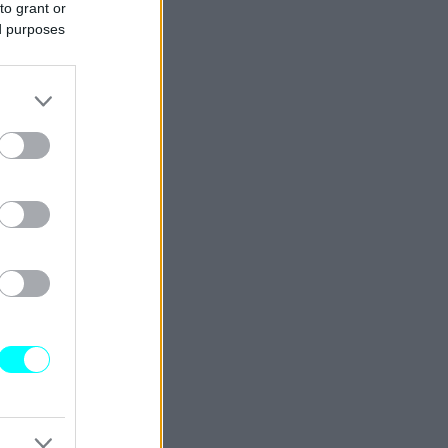
to grant or
ed purposes