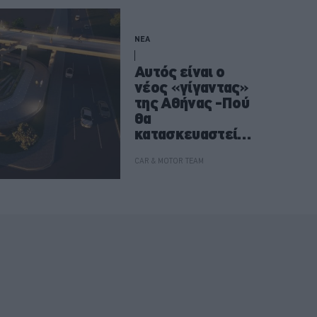
ΝΕΑ
Αυτός είναι ο
νέος «γίγαντας»
της Αθήνας -Πού
θα
κατασκευαστεί
ένα
υπερσύγχρονο
CAR & MOTOR TEAM
parking 700
θέσεων