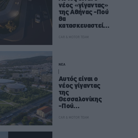
νέος «γίγαντας»
της Αθήνας -Πού
θα
κατασκευαστεί
το νέο parking
των 700 θέσεων
CAR & MOTOR TEAM
ΝΕΑ
Αυτός είναι ο
νέος γίγαντας
της
Θεσσαλονίκης
-Πού
κατασκευάζεται
parking με πάνω
CAR & MOTOR TEAM
από 1.000 θέσεις
στάθμευσης