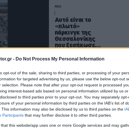
ΝΕΑ
Αυτό είναι το
«πλωτό»
πάρκινγκ της
Θεσσαλονίκης
που ξεσήκωσε
κύμα
αντιδράσεων
CAR & MOTOR TEAM
or.gr -
Do Not Process My Personal Information
to opt-out of the sale, sharing to third parties, or processing of your per
formation for targeted advertising by us, please use the below opt-out s
ΝΕΑ
r selection. Please note that after your opt-out request is processed y
eing interest-based ads based on personal information utilized by us or
Με χιλιάδες
disclosed to third parties prior to your opt-out. You may separately opt-
θέσεις
losure of your personal information by third parties on the IAB’s list of
στάθμευσης ο
. This information may also be disclosed by us to third parties on the
IA
νέος «γίγαντας»
Participants
that may further disclose it to other third parties.
του Πειραιά -Τι
 that this website/app uses one or more Google services and may gath
θα αλλάξει