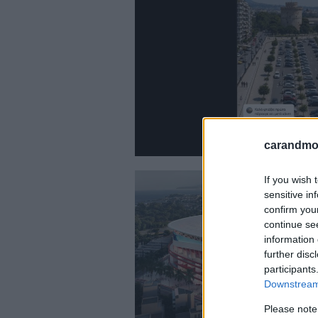
carandmot
If you wish 
sensitive in
confirm you
continue se
information 
further disc
participants
Downstream 
Please note