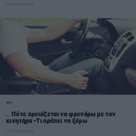
CAR & MOTOR TEAM
ΝΕΑ
Πότε χρειάζεται να φρενάρω με τον
κινητήρα -Τι πρέπει να ξέρω
CAR & MOTOR TEAM