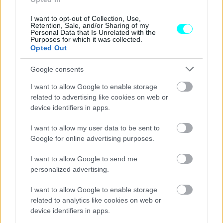
«Σφυρίζουν» τα φρένα του αυτοκινήτου
σου; -Με αυτό το κόλπο θα σταματήσουν
I want to opt-out of Collection, Use,
Retention, Sale, and/or Sharing of my
CAR & MOTOR TEAM
Personal Data that Is Unrelated with the
Purposes for which it was collected.
Opted Out
Google consents
I want to allow Google to enable storage
related to advertising like cookies on web or
device identifiers in apps.
I want to allow my user data to be sent to
Google for online advertising purposes.
I want to allow Google to send me
personalized advertising.
I want to allow Google to enable storage
ΝΕΑ
related to analytics like cookies on web or
Κίνηση στους δρόμους της Αθήνας- Ιδού
device identifiers in apps.
ο λόγος που δημιουργείται το