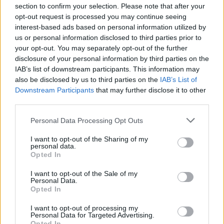
σταματήσουν τα φρένα να τρίζουν -Οι
section to confirm your selection. Please note that after your
μηχανικοί προειδοποιούν να μην το κάνεις
opt-out request is processed you may continue seeing
ποτέ
interest-based ads based on personal information utilized by
us or personal information disclosed to third parties prior to
CAR & MOTOR TEAM
your opt-out. You may separately opt-out of the further
disclosure of your personal information by third parties on the
IAB’s list of downstream participants. This information may
also be disclosed by us to third parties on the
IAB’s List of
Downstream Participants
that may further disclose it to other
third parties.
Please note that this website/app uses one or more Google
Personal Data Processing Opt Outs
services and may gather and store information including but
not limited to your visit or usage behaviour. You may click to
I want to opt-out of the Sharing of my
personal data.
grant or deny consent to Google and its third-party tags to
Opted In
use your data for below specified purposes in below Google
consent section.
I want to opt-out of the Sale of my
Personal Data.
Opted In
ΣΥΜΒΟΥΛΕΣ
I want to opt-out of processing my
Personal Data for Targeted Advertising.
Opted In