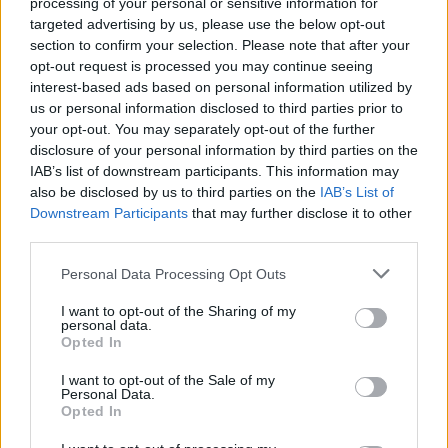
processing of your personal or sensitive information for
Οι κάμερες ΑΙ πιάνουν και όσους πατάνε
targeted advertising by us, please use the below opt-out
τη διάβαση - Ποιοι θα πληρώνουν
section to confirm your selection. Please note that after your
πρόστιμο 700 ευρώ και θα χάνουν το
opt-out request is processed you may continue seeing
δίπλωμα
interest-based ads based on personal information utilized by
us or personal information disclosed to third parties prior to
CAR & MOTOR TEAM
your opt-out. You may separately opt-out of the further
disclosure of your personal information by third parties on the
IAB’s list of downstream participants. This information may
also be disclosed by us to third parties on the
IAB’s List of
Downstream Participants
that may further disclose it to other
third parties.
Please note that this website/app uses one or more Google
Personal Data Processing Opt Outs
services and may gather and store information including but
not limited to your visit or usage behaviour. You may click to
I want to opt-out of the Sharing of my
personal data.
grant or deny consent to Google and its third-party tags to
Opted In
use your data for below specified purposes in below Google
consent section.
I want to opt-out of the Sale of my
Personal Data.
Opted In
ΝΕΑ