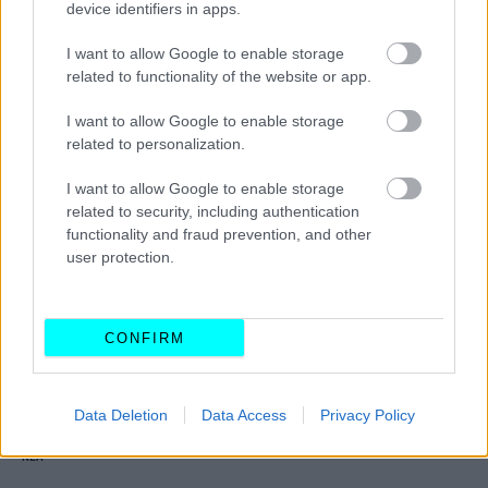
device identifiers in apps.
Φρούριο το κέντρο της Αθήνας -Πού
τοποθετήθηκαν νέες κάμερες, ποια
I want to allow Google to enable storage
πρόστιμα στέλνουν στους οδηγούς
related to functionality of the website or app.
CAR & MOTOR TEAM
I want to allow Google to enable storage
related to personalization.
I want to allow Google to enable storage
related to security, including authentication
functionality and fraud prevention, and other
user protection.
CONFIRM
Data Deletion
Data Access
Privacy Policy
ΝΕΑ