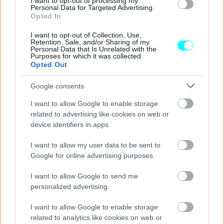
I want to opt-out of processing my
Personal Data for Targeted Advertising.
Έλληνας οδηγός ξεσήκωσε θύελλα
Opted In
αντιδράσεων -Ποια παράβαση εξόργισε
όσους είδαν το video
I want to opt-out of Collection, Use,
Retention, Sale, and/or Sharing of my
Personal Data that Is Unrelated with the
CAR & MOTOR TEAM
Purposes for which it was collected.
Opted Out
Google consents
I want to allow Google to enable storage
related to advertising like cookies on web or
device identifiers in apps.
I want to allow my user data to be sent to
Google for online advertising purposes.
I want to allow Google to send me
personalized advertising.
I want to allow Google to enable storage
ΝΕΑ
related to analytics like cookies on web or