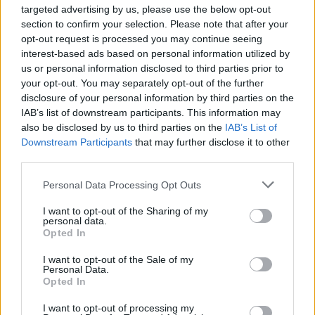
Τέλος εποχής για τα τουρκικά
targeted advertising by us, please use the below opt-out
αυτοκίνητα -Γιατί απειλούνται με
section to confirm your selection. Please note that after your
κατάρρευση
opt-out request is processed you may continue seeing
interest-based ads based on personal information utilized by
CAR & MOTOR TEAM
us or personal information disclosed to third parties prior to
your opt-out. You may separately opt-out of the further
disclosure of your personal information by third parties on the
IAB’s list of downstream participants. This information may
also be disclosed by us to third parties on the
IAB’s List of
Downstream Participants
that may further disclose it to other
third parties.
Please note that this website/app uses one or more Google
Personal Data Processing Opt Outs
services and may gather and store information including but
not limited to your visit or usage behaviour. You may click to
I want to opt-out of the Sharing of my
personal data.
grant or deny consent to Google and its third-party tags to
Opted In
use your data for below specified purposes in below Google
consent section.
I want to opt-out of the Sale of my
Personal Data.
Opted In
ΝΕΑ
I want to opt-out of processing my