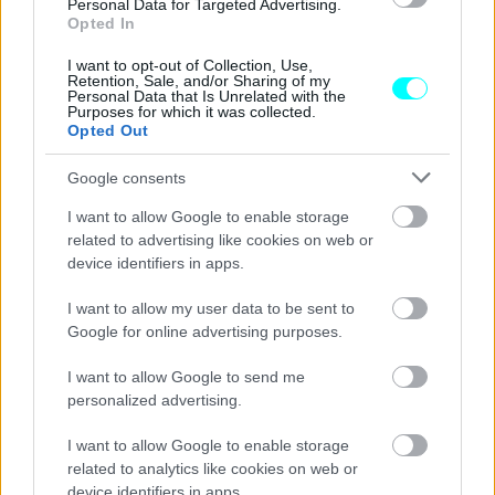
Ξεκίνησε η επένδυση μαμούθ στην
Personal Data for Targeted Advertising.
Τουρκία -Ποιος κολοσσός κατασκευάζει
Opted In
εργοστάσιο
I want to opt-out of Collection, Use,
Retention, Sale, and/or Sharing of my
ΑΝΑΣΤΑΣΗΣ ΓΑΛΑΝΗΣ
Personal Data that Is Unrelated with the
Purposes for which it was collected.
Opted Out
Google consents
I want to allow Google to enable storage
related to advertising like cookies on web or
device identifiers in apps.
I want to allow my user data to be sent to
Google for online advertising purposes.
I want to allow Google to send me
personalized advertising.
I want to allow Google to enable storage
ΝΕΑ
related to analytics like cookies on web or
Νέα επένδυση μαμούθ στην Τουρκία
device identifiers in apps.