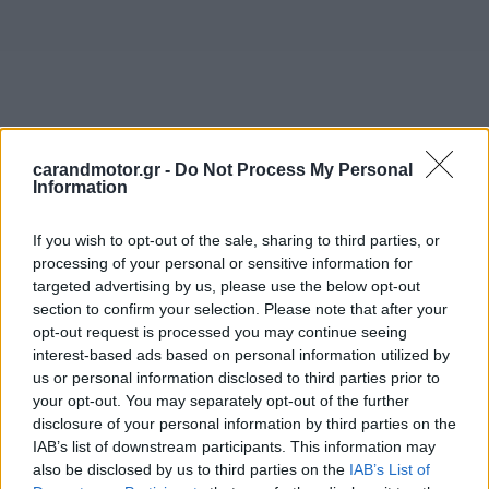
carandmotor.gr -
Do Not Process My Personal
Information
If you wish to opt-out of the sale, sharing to third parties, or
processing of your personal or sensitive information for
targeted advertising by us, please use the below opt-out
section to confirm your selection. Please note that after your
opt-out request is processed you may continue seeing
interest-based ads based on personal information utilized by
Τα εν ενεργεία οχήματα της Land Rover που
us or personal information disclosed to third parties prior to
άρχισαν να τίθενται σε λειτουργία τη δεκαετία του
your opt-out. You may separately opt-out of the further
disclosure of your personal information by third parties on the
1950 και θεωρούνται από πολλούς σύμβολο
IAB’s list of downstream participants. This information may
βρετανικής εθνικής υπερηφάνειας,
θα προσφερθούν
also be disclosed by us to third parties on the
IAB’s List of