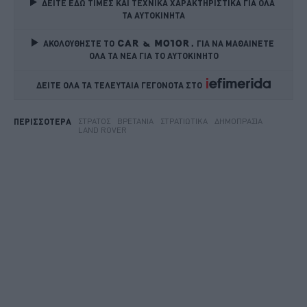
ΔΕΙΤΕ ΕΔΩ ΤΙΜΕΣ ΚΑΙ ΤΕΧΝΙΚΑ ΧΑΡΑΚΤΗΡΙΣΤΙΚΑ ΓΙΑ ΟΛΑ 
ΤΑ ΑΥΤΟΚΙΝΗΤΑ
ΑΚΟΛΟΥΘΗΣΤΕ ΤΟ
ΓΙΑ ΝΑ ΜΑΘΑΙΝΕΤΕ 
ΟΛΑ ΤΑ ΝΕΑ ΓΙΑ ΤΟ ΑΥΤΟΚΙΝΗΤΟ
ΔΕΙΤΕ ΟΛΑ ΤΑ ΤΕΛΕΥΤΑΙΑ ΓΕΓΟΝΟΤΑ ΣΤΟ    
ΣΤΡΑΤΌΣ
ΒΡΕΤΑΝΊΑ
ΣΤΡΑΤΙΩΤΙΚΆ
ΔΗΜΟΠΡΑΣΊΑ
ΠΕΡΙΣΣΟΤΕΡΑ
LAND ROVER