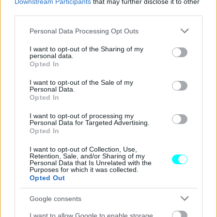
σε δημοπρασία στο Ηνωμένο Βασίλειο τους επόμενους
Downstream Participants
that may further disclose it to other
third parties.
μήνες, με πολύ χαμηλή τιμή εκκίνησης που θα αυξηθεί
ανάλογα με τη ζήτηση.
Please note that this website/app uses one or more Google
Personal Data Processing Opt Outs
services and may gather and store information including but
not limited to your visit or usage behaviour. You may click to
I want to opt-out of the Sharing of my
Μεταξύ των πιο χαρακτηριστικών παραδειγμάτων υπήρξει
personal data.
grant or deny consent to Google and its third-party tags to
Opted In
και
πρώτη στρατιωτική 4κίνητη Porsche στην
use your data for below specified purposes in below Google
consent section.
ιστορία,
ένα μοναδικό όχημα που φέρει την υπογραφή
I want to opt-out of the Sale of my
Personal Data.
του Ferdinand Porsche, ενώ ιδιαίτερο ενδιαφέρον
Opted In
προσέλκυσε πριν από λίγα χρόνια ένα Mitsubishi Type 73
I want to opt-out of processing my
Kogata του ιαπωνικού στρατού.
Personal Data for Targeted Advertising.
Opted In
I want to opt-out of Collection, Use,
Retention, Sale, and/or Sharing of my
Personal Data that Is Unrelated with the
Purposes for which it was collected.
Opted Out
Google consents
I want to allow Google to enable storage