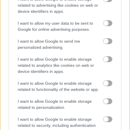
related to advertising like cookies on web or
device identifiers in apps.
I want to allow my user data to be sent to
Google for online advertising purposes.
I want to allow Google to send me
Πρίν από δύο χρόνια
τέσσερα στον αριθμό Steyr 680
personalized advertising.
M3 του Πυροσβεστικού Σώματος Ελλάδος, βγήκαν
I want to allow Google to enable storage
σε δημοπρασία
στις εγκαταστάσεις της Δ.Δ.Δ.Υ. στη
related to analytics like cookies on web or
Μαγουλέζα- Άνω Λιόσια, με τιμή εκποίησης στα 1.000
device identifiers in apps.
ευρώ (έκαστο).
I want to allow Google to enable storage
related to functionality of the website or app.
ΔΙΑΒΑΣΤΕ ΕΠΙΣΗΣ
I want to allow Google to enable storage
related to personalization.
I want to allow Google to enable storage
related to security, including authentication