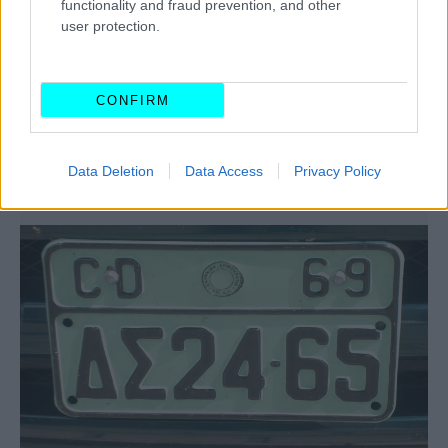
functionality and fraud prevention, and other
user protection.
CONFIRM
Τα καινούργια στρατιωτικά οχήματα
Data Deletion
Data Access
Privacy Policy
αποκτούν υβριδικές μηχανές -Ποιος τα
κατασκευάζει