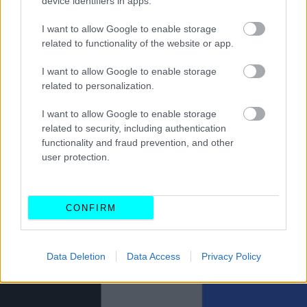
device identifiers in apps.
παρουσίασε το νέο της έμβλημα, μια
στιλιστική σύνδεση
των αρχικών του ονόματος του ιδρυτή της
I want to allow Google to enable storage
related to functionality of the website or app.
εταιρείας, Ettore Bugatti.
Με το μινιμαλισμό που
επικρατεί στα σημερινά σχεδιαστικά δεδομένα, το
I want to allow Google to enable storage
έμβλημα είναι αρκετά
συμπαγές και επίπεδο - μη
related to personalization.
τρισδιάστατο.
I want to allow Google to enable storage
related to security, including authentication
functionality and fraud prevention, and other
user protection.
CONFIRM
Data Deletion
Data Access
Privacy Policy