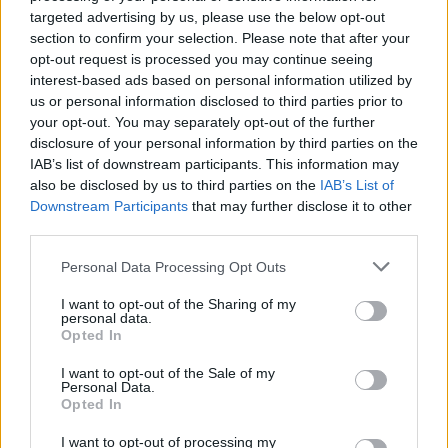
targeted advertising by us, please use the below opt-out
Καθώς οι λεπτομέρειες για το ζωτικό χώρο και τις
section to confirm your selection. Please note that after your
επιλογές καθεμιάς από τις δύο εταιρείες παραμένουν στο
opt-out request is processed you may continue seeing
interest-based ads based on personal information utilized by
μυαλό και στο στενό κύκλο του Mate Rimac, σε αυτό το
us or personal information disclosed to third parties prior to
πλαίσιο η Bugatti προχώρησε στην
αναδημιουργία της
your opt-out. You may separately opt-out of the further
εταιρικής της ταυτότητας
, που περιλαμβάνει μαζί και
disclosure of your personal information by third parties on the
IAB’s list of downstream participants. This information may
το
νέο της logo που πλέον θα κοσμεί τα αυτοκίνητα
also be disclosed by us to third parties on the
IAB’s List of
και όποια άλλα
υπερπολυτελή προϊόντα της.
Downstream Participants
that may further disclose it to other
third parties.
Please note that this website/app uses one or more Google
Personal Data Processing Opt Outs
services and may gather and store information including but
not limited to your visit or usage behaviour. You may click to
I want to opt-out of the Sharing of my
personal data.
grant or deny consent to Google and its third-party tags to
Opted In
use your data for below specified purposes in below Google
consent section.
I want to opt-out of the Sale of my
Personal Data.
Opted In
I want to opt-out of processing my