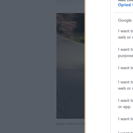
Opted 
Google 
I want t
web or d
I want t
purpose
I want 
I want t
web or d
I want t
or app.
I want t
Αμιγώς ηλεκτρική θα είναι η επόμενη γενιά του Audi
I want t