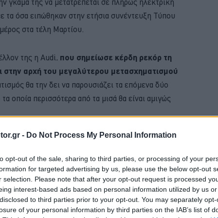
ην γκάμα της να μετατρέπεται σε πλήρως ηλεκτρική
με τα όσα ειπώθηκαν στην ετήσια συνέντευξη Τύπου
 μέρος στα τέλη Μαρτίου.
έλλον της η Audi,
που σημείωσε κέρδη ρεκόρ τη
αι στην αρχή του μεγαλύτερου μετασχηματισμού
τισμός θα την δει να παρουσιάζει τα επόμενα δύο
 τα οποία περισσότερα από τα μισά θα είναι αμιγώς
or.gr -
Do Not Process My Personal Information
BUY NOW
to opt-out of the sale, sharing to third parties, or processing of your per
ΝΑΣ ΚΤΕΟ; ΜΑΘΕ ΣΤΗΝ ΑUTECO
formation for targeted advertising by us, please use the below opt-out s
r selection. Please note that after your opt-out request is processed y
ΑΙΡΙΝΟΣ ΕΛΕΓΧΟΣ ΓΙΑ ΤΟ ΑΥΤΟΚΙΝΗΤΟ 
eing interest-based ads based on personal information utilized by us or
disclosed to third parties prior to your opt-out. You may separately opt-
 ΟΙΚΟΓΕΝΕΙΑΚΟ SUV ME 24.990 ΕΥΡΩ 
losure of your personal information by third parties on the IAB’s list of