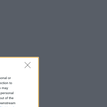
sonal or
ection to
ou may
 personal
out of the
 downstream