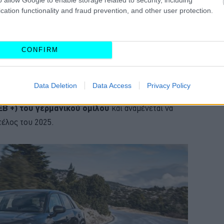
λλάξουν την στρατηγική που είχαν καταστρώσει
cation functionality and fraud prevention, and other user protection.
στις μικρότερες κατηγορίες και αυτό σημαίνει και
 για το Q2
,
το οποίο αρχικά δεν προβλεπόταν να
CONFIRM
i, κάτι που είχε ανακοινωθεί και για το A1
.
ιγώς ηλεκτρική με το μικρό SUV να τοποθετείται από
Data Deletion
Data Access
Privacy Policy
tron. Θα βασίζεται
στην εξέλιξη της πλατφόρμας
MEB +) του γερμανικού ομίλου
και αναμένεται να
τέλος του 2025.