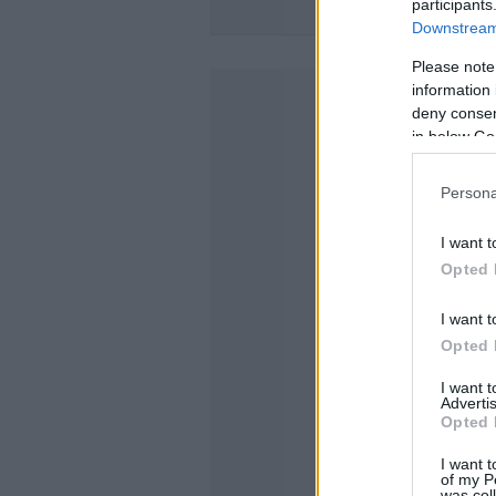
participants
ΟΔΗΓΗΣΤ
Downstream 
Please note
information 
deny consent
in below Go
Persona
I want t
Opted 
I want t
Opted 
I want 
Advertis
Opted 
I want t
of my P
was col