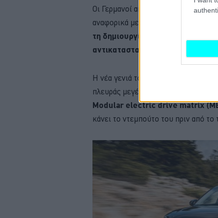
Οι Γερμανοί αποφάσισαν επίσης να α
authenti
αναφορικά με την εκπροσώπησή τους 
τη δημιουργία διάδοχου μοντέλου
αντικατασταθεί στη γκάμα της Aud
Η νέα γενιά του Audi Q2 θα είναι αμ
πλευράς μεγέθους κάτω από το Q4 e-
Modular electric drive matrix (
κάνει το ντεμπούτο του πριν από το 