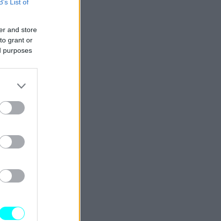
B’s List of
er and store
to grant or
ed purposes