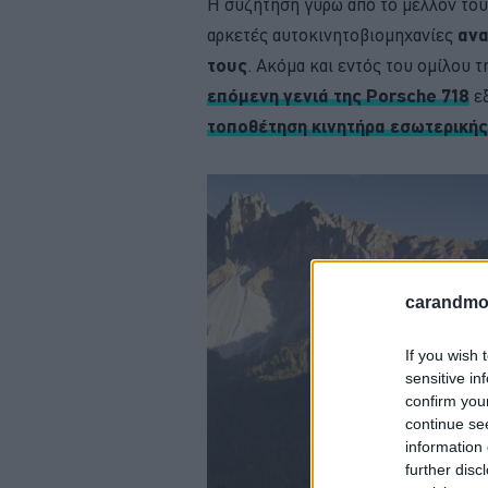
Η συζήτηση γύρω από το μέλλον του
αρκετές αυτοκινητοβιομηχανίες
ανα
τους
. Ακόμα και εντός του ομίλου 
επόμενη γενιά της Porsche 718
εξ
τοποθέτηση κινητήρα εσωτερική
carandmot
If you wish 
sensitive in
confirm you
continue se
information 
further disc