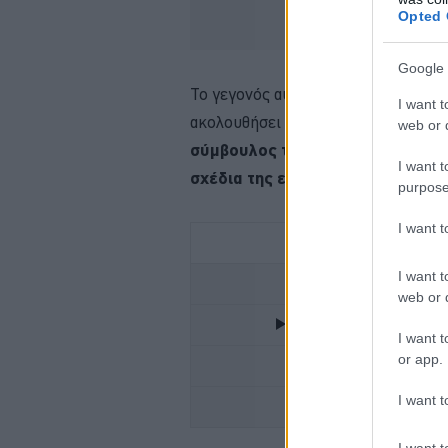
Opted 
Google 
Το γεγονός αυτό δημιούργησε
ερωτ
I want t
ακολουθήσει παρόμοια στρατηγική γι
web or d
σύμβουλος της Audi, Gernot Döll
I want t
σχέδια της εταιρείας.
purpose
I want 
I want t
FOR
web or d
IEFIMERIDA.GR - ΟΛΕΣ
I want t
or app.
Ο ΑΠΟΛΥΤΟΣ ΚΑΛΟΚ
I want t
ALFA ROMEO
I want t