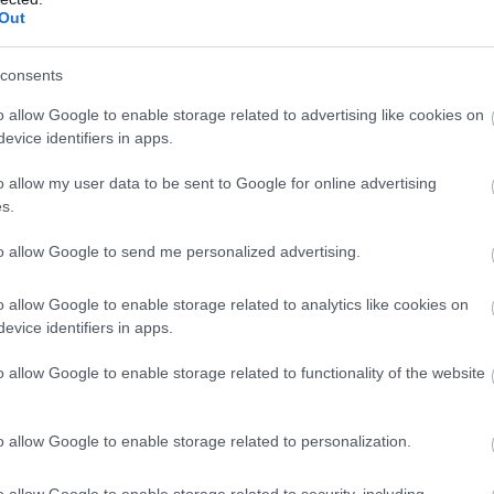
Out
consents
ήματα
σχετικά με το αν η Audi θα μπορούσε να
o allow Google to enable storage related to advertising like cookies on
α το διάδοχο του TT. Ωστόσο, ο
διευθύνων
evice identifiers in apps.
ner,
ξεκαθάρισε ότι κάτι τέτοιο
δεν βρίσκεται στα
o allow my user data to be sent to Google for online advertising
s.
to allow Google to send me personalized advertising.
BUY NOW
o allow Google to enable storage related to analytics like cookies on
D PUMA ΑΠΟ 21.528 ΕΥΡΩ
evice identifiers in apps.
 ΟΙ ΕΙΔΗΣΕΙΣ ΣΤΗΝ ΕΛΛΑΔΑ ΚΑΙ ΣΤΟΝ ΚΟΣΜΟ
o allow Google to enable storage related to functionality of the website
ΑΙΡΙΝΟΣ ΕΛΕΓΧΟΣ ΓΙΑ ΤΟ ΑΥΤΟΚΙΝΗΤΟ 
o allow Google to enable storage related to personalization.
 JUNIOR ME 8 ΧΡΟΝΙΑ ΕΓΓΥΗΣΗ 
o allow Google to enable storage related to security, including