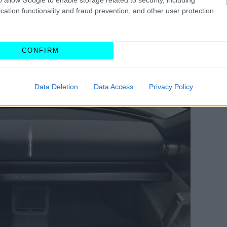
cation functionality and fraud prevention, and other user protection.
τέλο
θα παραμείνει αποκλειστικά ηλεκτρικό
,
νάπτυξη εναλλακτικών συστημάτων κίνησης
για
σμένο όγκο παραγωγής
. Σύμφωνα με τον ίδιο, η
CONFIRM
t
δεν δικαιολογεί το πρόσθετο κόστος
και την
δημιουργία διαφορετικών εκδόσεων.
Data Deletion
Data Access
Privacy Policy