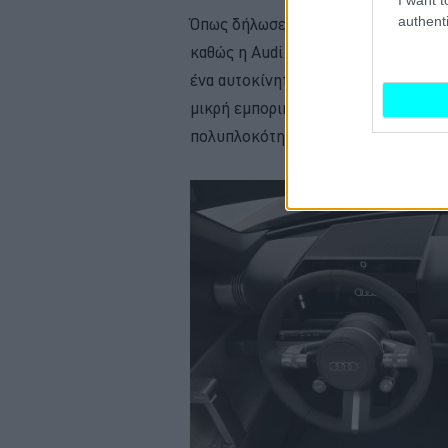
authenti
Όπως δήλωσε, το συγκεκριμένο μον
καθώς η Audi
δεν εξετάζει την α
ένα αυτοκίνητο με σχετικά
περιορι
μικρή εμπορική κλίμακα του projec
πολυπλοκότητα που θα απαιτούσε η 