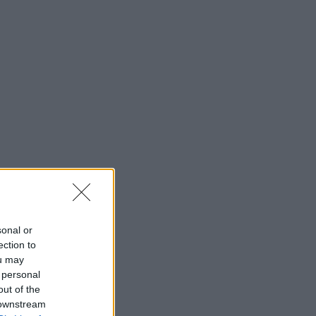
sonal or
ection to
ou may
 personal
out of the
 downstream