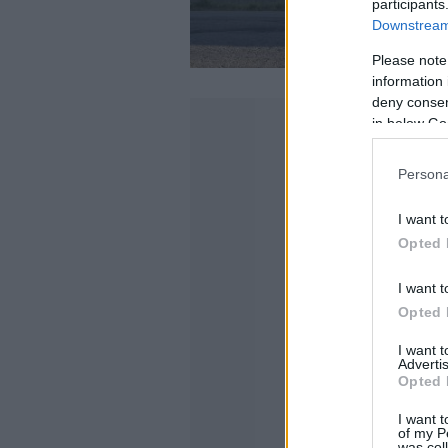
participants
Downstream 
Please note
information 
deny consent
in below Go
Persona
I want t
Opted 
I want t
Opted 
I want 
Advertis
Opted 
I want t
of my P
was col