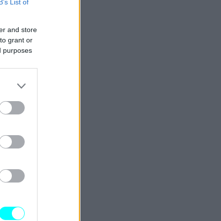
B’s List of
er and store
to grant or
ed purposes