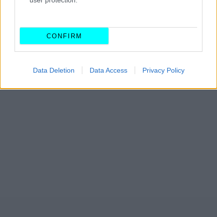
user protection.
αποκλείονται
βελτιώσεις μέσω νέας διαχείρισης
λογισμικού
που θα αυξήσουν την ενεργειακή απόδοση.
CONFIRM
Data Deletion
Data Access
Privacy Policy