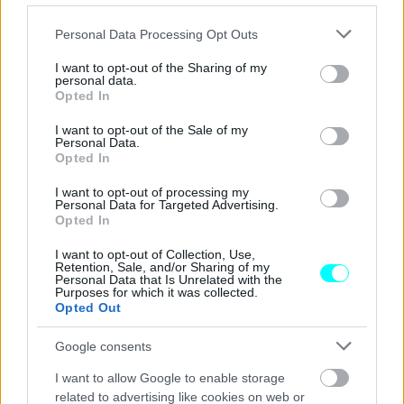
λογισμικό, ενώ
βελτιώσεις αναμένονται και στα
Please note that this website/app uses one or more Google
Personal Data Processing Opt Outs
προηγμένα συστήματα υποβοήθησης οδήγησης.
services and may gather and store information including but
Παράλληλα, εξετάζεται η προσθήκη
πιο εξελιγμένου
not limited to your visit or usage behaviour. You may click to
I want to opt-out of the Sharing of my
personal data.
grant or deny consent to Google and its third-party tags to
συστήματος οδήγησης με ένα πεντάλ
, καθώς και
Opted In
use your data for below specified purposes in below Google
τεχνολογίας Vehicle-to-Load (V2L),
που θα επιτρέπει
consent section.
I want to opt-out of the Sale of my
την τροφοδοσία εξωτερικών ηλεκτρικών συσκευών μέσω
Personal Data.
Opted In
της μπαταρίας του αυτοκινήτου.
I want to opt-out of processing my
Personal Data for Targeted Advertising.
Opted In
I want to opt-out of Collection, Use,
Retention, Sale, and/or Sharing of my
Personal Data that Is Unrelated with the
Purposes for which it was collected.
Opted Out
Google consents
I want to allow Google to enable storage
related to advertising like cookies on web or