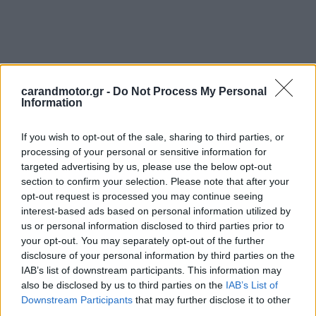
carandmotor.gr -
Do Not Process My Personal
Information
If you wish to opt-out of the sale, sharing to third parties, or
processing of your personal or sensitive information for
targeted advertising by us, please use the below opt-out
section to confirm your selection. Please note that after your
opt-out request is processed you may continue seeing
interest-based ads based on personal information utilized by
us or personal information disclosed to third parties prior to
your opt-out. You may separately opt-out of the further
Πέρα από την αισθητική, η Renault δίνει ιδιαίτερη
disclosure of your personal information by third parties on the
έμφαση και στην
τεχνολογική αναβάθμιση
του
IAB’s list of downstream participants. This information may
also be disclosed by us to third parties on the
IAB’s List of
μοντέλου. Το
σύστημα πολυμέσων OpenR
θα
Downstream Participants
that may further disclose it to other
αποκτήσει νέες λειτουργίες και αναβαθμισμένο
third parties.