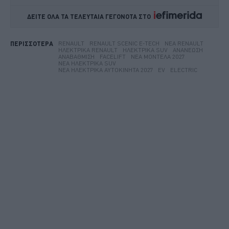
ΔΕΙΤΕ ΟΛΑ ΤΑ ΤΕΛΕΥΤΑΙΑ ΓΕΓΟΝΟΤΑ ΣΤΟ    
RENAULT
RENAULT SCENIC E-TECH
ΝΈΑ RENAULT
ΠΕΡΙΣΣΟΤΕΡΑ
ΗΛΕΚΤΡΙΚΆ RENAULT
ΗΛΕΚΤΡΙΚΆ SUV
ΑΝΑΝΈΩΣΗ
ΑΝΑΒΆΘΜΙΣΗ
FACELIFT
ΝΈΑ ΜΟΝΤΈΛΑ 2027
ΝΈΑ ΗΛΕΚΤΡΙΚΆ SUV
ΝΈΑ ΗΛΕΚΤΡΙΚΆ ΑΥΤΟΚΊΝΗΤΑ 2027
EV
ELECTRIC