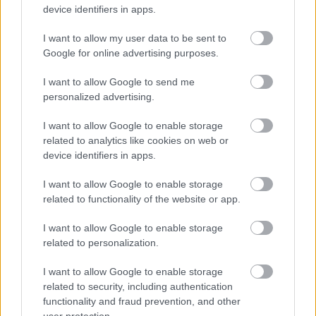
device identifiers in apps.
I want to allow my user data to be sent to
Google for online advertising purposes.
Το
εσωτερικό
θα διατηρήσει τη γνωστή διάταξη με τις
δύο μεγάλες ψηφιακές οθόνες
και την
πλήρη
I want to allow Google to send me
personalized advertising.
ενσωμάτωση των υπηρεσιών Google
, ωστόσο
αναμένονται
νέες επενδύσεις, ποιοτικότερα υλικά
και
I want to allow Google to enable storage
related to analytics like cookies on web or
περαιτέρω βελτίωση της συνολικής ψηφιακής εμπειρίας.
device identifiers in apps.
Σε τεχνικό επίπεδο δεν προβλέπονται μεγάλες αλλαγές.
I want to allow Google to enable storage
Το ανανεωμένο Scenic E-Tech αναμένεται να συνεχίσει
related to functionality of the website or app.
με τις
γνωστές μπαταρίες των 60 και 87 kWh
, σε
I want to allow Google to enable storage
συνδυασμό με
ηλεκτροκινητήρες ισχύος 170 και 220
related to personalization.
ίππων
αντίστοιχα. Η
αυτονομία
εκτιμάται ότι θα
I want to allow Google to enable storage
παραμείνει στα επίπεδα των
420 έως 625 χιλιομέτρων
related to security, including authentication
σύμφωνα με το πρωτόκολλο WLTP, αν και δεν
functionality and fraud prevention, and other