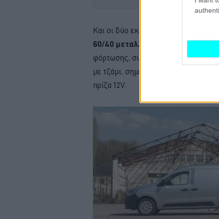
authenti
Και οι δύο εκδόσεις μήκους του Ka
60/40 μεταλλική πίσω πόρτα με 
φόρτωσης, συρόμενη πόρτα φόρτωσης
με τζάμι, σημεία πρόσδεσης φορτίου
πρίζα 12V.