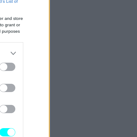
B’s List of
er and store
to grant or
ed purposes