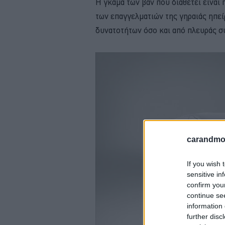
Η γκάμα των βαν που διαθέτει είναι
των επαγγελματιών της γηραιάς ηπε
δυνατοτήτων όσο και από πλευράς σ
carandmot
If you wish 
sensitive in
confirm you
continue se
information 
further disc