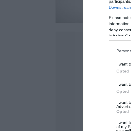
participants
Downstream 
Please note
information 
deny consent
in below Go
Persona
I want t
Opted 
I want t
Opted 
I want 
Advertis
Opted 
I want t
of my P
was col