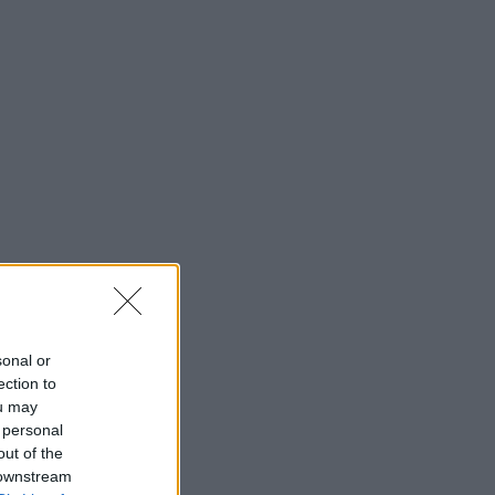
sonal or
ection to
ou may
 personal
out of the
 downstream