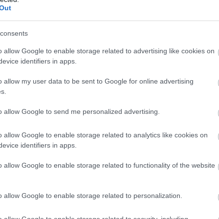
Out
consents
στάσεις είναι
το Kangoo Van που προσφέρεται σε
o allow Google to enable storage related to advertising like cookies on
evice identifiers in apps.
νέπεια ικανότητα φόρτωσης (L1 και L2)
. Η L1 έχει
μέτρα, με τις αντίστοιχες διαστάσεις της L2 να
o allow my user data to be sent to Google for online advertising
ρα. Αυτό μεταφράζεται σε όγκο φόρτωσης 3,3 (L1) και
s.
to allow Google to send me personalized advertising.
o allow Google to enable storage related to analytics like cookies on
BUY NOW
evice identifiers in apps.
FABIA ME 119 ΕΥΡΩ ΤΟ ΜΗΝΑ 
o allow Google to enable storage related to functionality of the website
 JUNIOR ME 8 ΧΡΟΝΙΑ ΕΓΓΥΗΣΗ 
o allow Google to enable storage related to personalization.
Ε ΤΑ ΝΕΑ ΜΟΝΤΕΛΑ ΤΗΣ BMW 
 4 ΕΠΙΣΤΡΕΦΕΙ -ΠΟΣΟ ΚΟΣΤΙΖΕΙ 
o allow Google to enable storage related to security, including