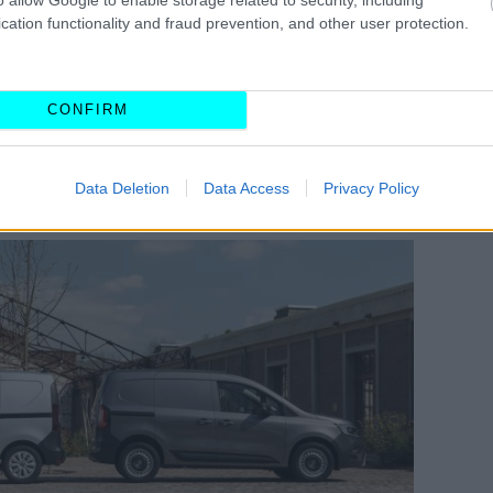
cation functionality and fraud prevention, and other user protection.
ngoo Van
φέρουν δίφυλλη ασύμμετρη σε ποσοστό
άνοιγμα θυρών 180 μοιρών
, φωτισμό στον χώρο
CONFIRM
 στην πλευρά του συνοδηγού, κλειστό διαχωριστικό
 στο πάτωμα και τα πλαϊνά του χώρου φόρτωσης, και
Data Deletion
Data Access
Privacy Policy