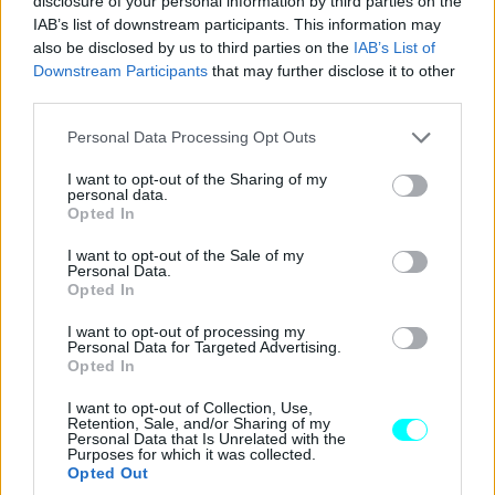
disclosure of your personal information by third parties on the
IAB’s list of downstream participants. This information may
also be disclosed by us to third parties on the
IAB’s List of
Downstream Participants
that may further disclose it to other
third parties.
Please note that this website/app uses one or more Google
Personal Data Processing Opt Outs
services and may gather and store information including but
not limited to your visit or usage behaviour. You may click to
I want to opt-out of the Sharing of my
personal data.
grant or deny consent to Google and its third-party tags to
Opted In
use your data for below specified purposes in below Google
consent section.
I want to opt-out of the Sale of my
Personal Data.
Opted In
I want to opt-out of processing my
Personal Data for Targeted Advertising.
Opted In
I want to opt-out of Collection, Use,
Retention, Sale, and/or Sharing of my
Personal Data that Is Unrelated with the
Purposes for which it was collected.
Opted Out