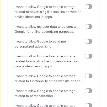
I want to allow Google to enable storage
related to advertising like cookies on web or
device identifiers in apps.
I want to allow my user data to be sent to
Google for online advertising purposes.
Στο δρόμο το μικρό των Γάλλων παρουσιάζει μια ώριμη
I want to allow Google to send me
εικόνα που αντιστοιχεί σε αυτοκίνητο μεγαλύτερης
personalized advertising.
κατηγορίας. Η εξαιρετική ποιότητα κύλισης είναι
I want to allow Google to enable storage
χαρακτηριστική με την ανάρτηση να συνδυάζει πολύ καλή
related to analytics like cookies on web or
απορροφητικότητα αλλά και έλεγχο του αμαξώματος σε
device identifiers in apps.
ανεβασμένο ρυθμό. Τα περιθώρια πρόσφυσης βρίσκονται
I want to allow Google to enable storage
ψηλά και το άμεσο τιμόνι δίνει τη δυνατότητα σε αυτόν
related to functionality of the website or app.
που το κρατά να κινηθεί με ταχύτητα και αυτοπεποίθηση,
I want to allow Google to enable storage
με τα ηλεκτρονικά συστήματα ασφάλειας να επεμβαίνουν
related to personalization.
διακριτικά όταν χρειάζεται. H τιμή του πετρελαιοκίνητου
Peugeot 208 διαμορφώνεται στα 18.000 ευρώ.
I want to allow Google to enable storage