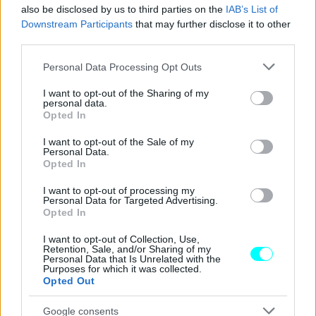
also be disclosed by us to third parties on the
IAB’s List of
Downstream Participants
that may further disclose it to other
third parties.
Please note that this website/app uses one or more Google
Personal Data Processing Opt Outs
services and may gather and store information including but
not limited to your visit or usage behaviour. You may click to
I want to opt-out of the Sharing of my
personal data.
grant or deny consent to Google and its third-party tags to
Opted In
use your data for below specified purposes in below Google
consent section.
I want to opt-out of the Sale of my
Personal Data.
Opted In
I want to opt-out of processing my
Personal Data for Targeted Advertising.
Opted In
I want to opt-out of Collection, Use,
Retention, Sale, and/or Sharing of my
Personal Data that Is Unrelated with the
Purposes for which it was collected.
Opted Out
Google consents