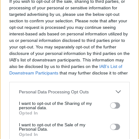
If you wish to opt-out of the sale, sharing to third parties, or
ΝΕΑ
processing of your personal or sensitive information for
targeted advertising by us, please use the below opt-out
Έρχεται το νέο αυτοκίνητο του
section to confirm your selection. Please note that after your
Ερντογάν -Το μοντέλο που θα
opt-out request is processed you may continue seeing
«τελειώσει» τα Tesla
interest-based ads based on personal information utilized by
us or personal information disclosed to third parties prior to
CAR & MOTOR TEAM
your opt-out. You may separately opt-out of the further
disclosure of your personal information by third parties on the
IAB’s list of downstream participants. This information may
also be disclosed by us to third parties on the
IAB’s List of
Downstream Participants
that may further disclose it to other
third parties.
Please note that this website/app uses one or more Google
Personal Data Processing Opt Outs
services and may gather and store information including but
not limited to your visit or usage behaviour. You may click to
I want to opt-out of the Sharing of my
personal data.
grant or deny consent to Google and its third-party tags to
Opted In
use your data for below specified purposes in below Google
consent section.
I want to opt-out of the Sale of my
Personal Data.
Opted In