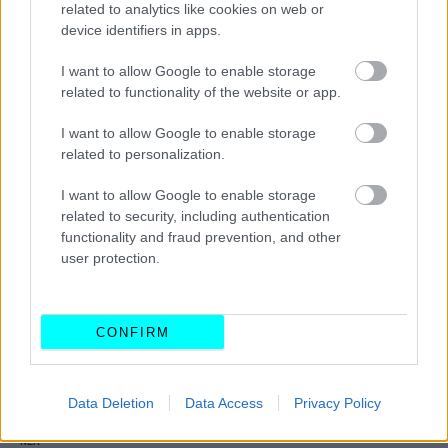
ΝΕΑ
related to analytics like cookies on web or
device identifiers in apps.
Αυτά είναι τα αυτοκίνητα που αγοράζουν
στην Τουρκία -Πόσοι προτιμούν το
I want to allow Google to enable storage
μοντέλο του Ερντογάν;
related to functionality of the website or app.
CAR & MOTOR TEAM
I want to allow Google to enable storage
related to personalization.
I want to allow Google to enable storage
related to security, including authentication
functionality and fraud prevention, and other
user protection.
CONFIRM
Data Deletion
Data Access
Privacy Policy
ΝΕΑ