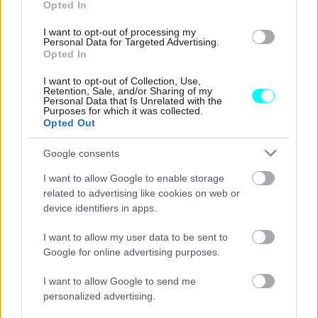
Opted In
ΝΕΑ
I want to opt-out of processing my
Personal Data for Targeted Advertising.
Οδηγός έτρεχε με 210 χλμ./ώρα στην
Opted In
Κηφισιά -Πώς τον έπιασε το ραντάρ της
Τροχαίας
I want to opt-out of Collection, Use,
Retention, Sale, and/or Sharing of my
Personal Data that Is Unrelated with the
ΣΤΕΛΙΟΣ ΚΩΤΣΙΟΠΟΥΛΟΣ
Purposes for which it was collected.
Opted Out
Google consents
I want to allow Google to enable storage
related to advertising like cookies on web or
device identifiers in apps.
I want to allow my user data to be sent to
Google for online advertising purposes.
I want to allow Google to send me
personalized advertising.