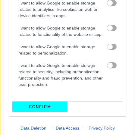
I want to allow Google to enable storage
ΝΕΑ
related to analytics like cookies on web or
device identifiers in apps.
Μια πόλη 3,2 εκατ. κατοίκων έβγαλε τις
κάμερες ταχύτητες από τους δρόμους -Τι
I want to allow Google to enable storage
ακολούθησε
related to functionality of the website or app.
CAR & MOTOR TEAM
I want to allow Google to enable storage
related to personalization.
I want to allow Google to enable storage
related to security, including authentication
functionality and fraud prevention, and other
user protection.
CONFIRM
Data Deletion
Data Access
Privacy Policy