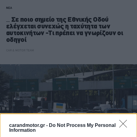
ΝΕΑ
Σε ποιο σημείο της Εθνικής Οδού
ελέγχεται συνεχώς η ταχύτητα των
αυτοκινήτων -Τι πρέπει να γνωρίζουν οι
οδηγοί
CAR & MOTOR TEAM
carandmotor.gr -
Do Not Process My Personal
Information