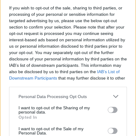
If you wish to opt-out of the sale, sharing to third parties, or
ΝΕΑ
processing of your personal or sensitive information for
targeted advertising by us, please use the below opt-out
Προσοχή σε όσους ταξιδεύουν στη
section to confirm your selection. Please note that after your
Βουλγαρία -Τι ισχύει με τις κάμερες
opt-out request is processed you may continue seeing
ταχύτητας
interest-based ads based on personal information utilized by
us or personal information disclosed to third parties prior to
CAR & MOTOR TEAM
your opt-out. You may separately opt-out of the further
disclosure of your personal information by third parties on the
IAB’s list of downstream participants. This information may
also be disclosed by us to third parties on the
IAB’s List of
Downstream Participants
that may further disclose it to other
third parties.
Please note that this website/app uses one or more Google
Personal Data Processing Opt Outs
services and may gather and store information including but
not limited to your visit or usage behaviour. You may click to
I want to opt-out of the Sharing of my
personal data.
grant or deny consent to Google and its third-party tags to
Opted In
use your data for below specified purposes in below Google
consent section.
I want to opt-out of the Sale of my
Personal Data.