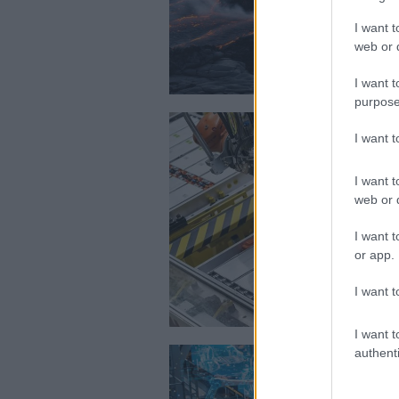
I want t
web or d
I want t
purpose
I want 
I want t
web or d
I want t
or app.
I want t
I want t
authenti