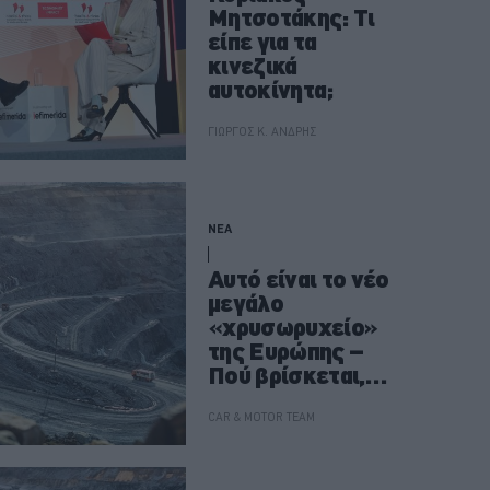
Μητσοτάκης: Τι
είπε για τα
κινεζικά
αυτοκίνητα;
ΓΙΩΡΓΟΣ Κ. ΑΝΔΡΗΣ
ΝΕΑ
Αυτό είναι το νέο
μεγάλο
«χρυσωρυχείο»
της Ευρώπης –
Πού βρίσκεται,
γιατί αλλάζει τις
ισορροπίες
CAR & MOTOR TEAM