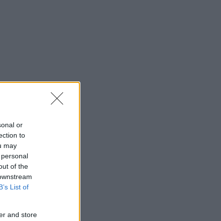
sonal or
ection to
ou may
 personal
out of the
 downstream
B’s List of
er and store