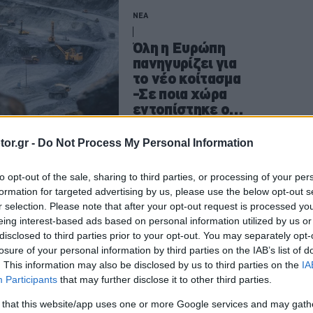
ΝΕΑ
Όλη η Ευρώπη
πανηγυρίζει για
το νέο κοίτασμα
-Σε ποια χώρα
εντοπίστηκε ο
νέος
ενεργειακός
CAR & MOTOR TEAM
or.gr -
Do Not Process My Personal Information
θησαυρός
to opt-out of the sale, sharing to third parties, or processing of your per
formation for targeted advertising by us, please use the below opt-out s
ΝΕΑ
r selection. Please note that after your opt-out request is processed y
eing interest-based ads based on personal information utilized by us or
Πώς το Πεκίνο
disclosed to third parties prior to your opt-out. You may separately opt-
εκβιάζει όλο τον
losure of your personal information by third parties on the IAB’s list of
κόσμο με τα
. This information may also be disclosed by us to third parties on the
IA
ηλεκτρικά
Participants
that may further disclose it to other third parties.
αυτοκίνητα;
 that this website/app uses one or more Google services and may gath