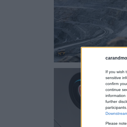
carandmot
If you wish 
sensitive in
confirm you
continue se
information 
further disc
participants
Downstream 
Please note