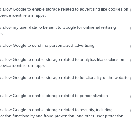
μπορεί να
o allow Google to enable storage related to advertising like cookies on
κρύβουν τον
evice identifiers in apps.
«θησαυρό» που
όλοι ψάχνουν
CAR & MOTOR TEAM
o allow my user data to be sent to Google for online advertising
s.
to allow Google to send me personalized advertising.
ΝΕΑ
o allow Google to enable storage related to analytics like cookies on
evice identifiers in apps.
Με ποιο κράτος
συμφώνησε η ΕΕ
o allow Google to enable storage related to functionality of the website
για πρώτες ύλες
σε μπαταρίες;
o allow Google to enable storage related to personalization.
ΓΙΩΡΓΟΣ Κ. ΑΝΔΡΗΣ
o allow Google to enable storage related to security, including
cation functionality and fraud prevention, and other user protection.