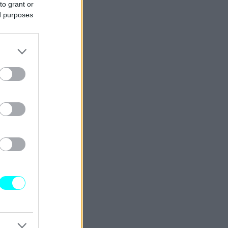
to grant or
ed purposes