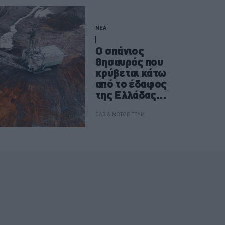
ΝΕΑ
O σπάνιος
θησαυρός που
κρύβεται κάτω
από το έδαφος
της Ελλάδας
-Πού βρίσκεται
CAR & MOTOR TEAM