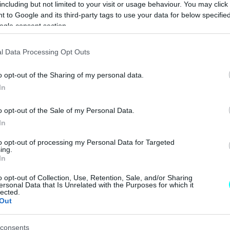
including but not limited to your visit or usage behaviour. You may click 
ΓΙΩΡΓΟΣ Κ. ΑΝΔΡΗΣ
 to Google and its third-party tags to use your data for below specifi
ogle consent section.
ΝΕΑ
l Data Processing Opt Outs
Γιατί δεν
o opt-out of the Sharing of my personal data.
υπάρχουν
In
εργοστάσια
αυτοκινήτων
o opt-out of the Sale of my Personal Data.
στην Ελλάδα;
In
ΓΙΩΡΓΟΣ Κ. ΑΝΔΡΗΣ
to opt-out of processing my Personal Data for Targeted
ing.
In
o opt-out of Collection, Use, Retention, Sale, and/or Sharing
ΝΕΑ
ersonal Data that Is Unrelated with the Purposes for which it
lected.
Out
Μεγάλη
ανακάλυψη:
Ηφαίστεια
consents