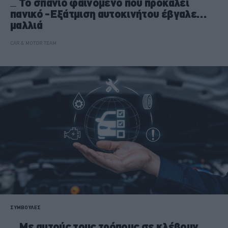
Το σπάνιο φαινόμενο που προκαλεί
πανικό -Εξάτμιση αυτοκινήτου έβγαλε…
μαλλιά
CAR & MOTOR TEAM
ΣΥΜΒΟΥΛΕΣ
Με αυτούς τους τρόπους σε κλέβουν