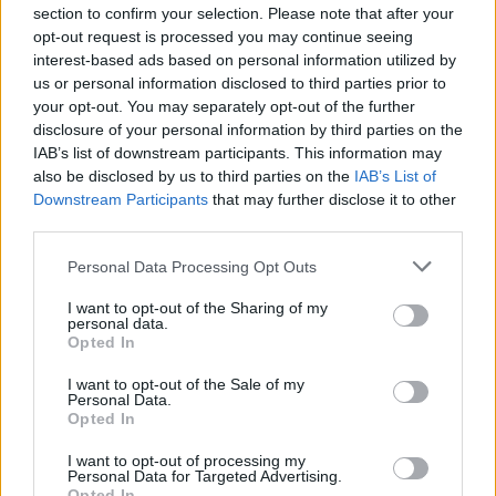
αυτοκίνητο -Τι να προσέξεις
section to confirm your selection. Please note that after your
opt-out request is processed you may continue seeing
CAR & MOTOR TEAM
interest-based ads based on personal information utilized by
us or personal information disclosed to third parties prior to
your opt-out. You may separately opt-out of the further
disclosure of your personal information by third parties on the
IAB’s list of downstream participants. This information may
also be disclosed by us to third parties on the
IAB’s List of
Downstream Participants
that may further disclose it to other
third parties.
Please note that this website/app uses one or more Google
Personal Data Processing Opt Outs
services and may gather and store information including but
not limited to your visit or usage behaviour. You may click to
I want to opt-out of the Sharing of my
personal data.
grant or deny consent to Google and its third-party tags to
Opted In
use your data for below specified purposes in below Google
consent section.
I want to opt-out of the Sale of my
Personal Data.
ΝΕΑ
Opted In
Τι θα συμβεί στον κινητήρα εάν δεν
I want to opt-out of processing my
αλλάξω λάδια για 80.000 χλμ. -Την
Personal Data for Targeted Advertising.
Opted In