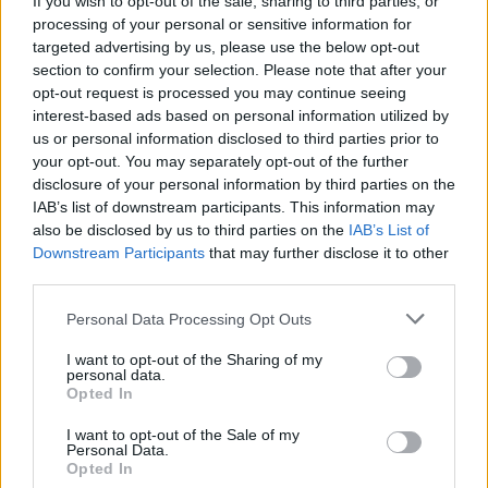
If you wish to opt-out of the sale, sharing to third parties, or
processing of your personal or sensitive information for
ΝΕΑ
targeted advertising by us, please use the below opt-out
Τέλος η ταλαιπωρία για τους οδηγούς -Οι
section to confirm your selection. Please note that after your
πέντε μεγάλες αλλαγές που καταργούν τα
opt-out request is processed you may continue seeing
χαρτιά απο το αυτοκίνητο
interest-based ads based on personal information utilized by
us or personal information disclosed to third parties prior to
ΑΝΑΣΤΑΣΗΣ ΓΑΛΑΝΗΣ
your opt-out. You may separately opt-out of the further
disclosure of your personal information by third parties on the
IAB’s list of downstream participants. This information may
also be disclosed by us to third parties on the
IAB’s List of
Downstream Participants
that may further disclose it to other
third parties.
Please note that this website/app uses one or more Google
Personal Data Processing Opt Outs
services and may gather and store information including but
not limited to your visit or usage behaviour. You may click to
I want to opt-out of the Sharing of my
personal data.
grant or deny consent to Google and its third-party tags to
Opted In
use your data for below specified purposes in below Google
consent section.
I want to opt-out of the Sale of my
Personal Data.
Opted In