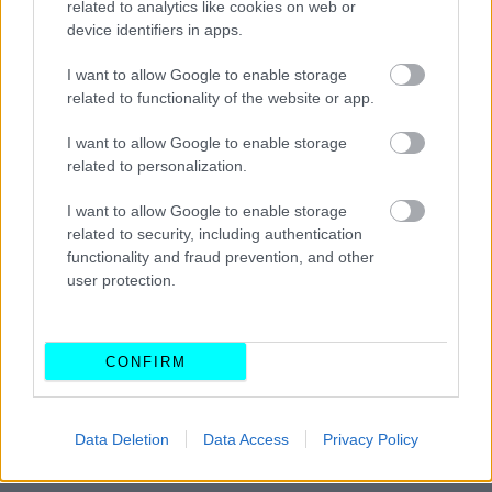
related to analytics like cookies on web or
ΝΕΑ
device identifiers in apps.
Τέλος στα χαρτιά στο αυτοκίνητο -Πώς
θα τα βάλεις με ένα κλικ στο κινητό σου
I want to allow Google to enable storage
related to functionality of the website or app.
ΑΝΑΣΤΑΣΗΣ ΓΑΛΑΝΗΣ
I want to allow Google to enable storage
related to personalization.
I want to allow Google to enable storage
related to security, including authentication
functionality and fraud prevention, and other
user protection.
CONFIRM
Data Deletion
Data Access
Privacy Policy
ΝΕΑ