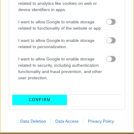
παρκαρίσματος και multimedia σύστημα με οθόνη 9
related to analytics like cookies on web or
ιντσών
.
device identifiers in apps.
I want to allow Google to enable storage
Για την φόρτιση των μπαταριών από οικιακή πρίζα
related to functionality of the website or app.
απαιτούνται 6-8 ώρες, ενώ ο ισχυρός ηλεκτρικός
I want to allow Google to enable storage
κινητήρας των 20 ίππων και 100 Nm
εξασφαλίζει,
related to personalization.
εκτός από ιδιαίτερα οικονομική λειτουργία, τις επιδόσεις
που απαιτούνται στους δρόμους της πόλης με την τελική
I want to allow Google to enable storage
related to security, including authentication
ταχύτητα να φτάνει τα 90 χλμ./ώρα.
functionality and fraud prevention, and other
user protection.
CONFIRM
Data Deletion
Data Access
Privacy Policy