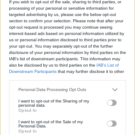
If you wish to opt-out of the sale, sharing to third parties, or
processing of your personal or sensitive information for
targeted advertising by us, please use the below opt-out
section to confirm your selection. Please note that after your
opt-out request is processed you may continue seeing
interest-based ads based on personal information utilized by
us or personal information disclosed to third parties prior to
your opt-out. You may separately opt-out of the further
disclosure of your personal information by third parties on the
IAB’s list of downstream participants. This information may
also be disclosed by us to third parties on the
IAB’s List of
Downstream Participants
that may further disclose it to other
Στα δυνατά χαρτιά του αμιγώς ηλεκτρικού
third parties.
επαγγελματικού μοντέλου συγκαταλέγεται ο κορυφαίος
Please note that this website/app uses one or more Google
Personal Data Processing Opt Outs
για την κατηγορία
εξοπλισμός ασφάλειας και άνεσης
services and may gather and store information including but
με τα ABS με EBD
, το σύστημα παρακολούθησης πίεσης
not limited to your visit or usage behaviour. You may click to
I want to opt-out of the Sharing of my
personal data.
ελαστικών και το σύστημα υποβοήθησης σε ανηφόρα.
grant or deny consent to Google and its third-party tags to
Opted In
use your data for below specified purposes in below Google
consent section.
I want to opt-out of the Sale of my
Personal Data.
Opted In