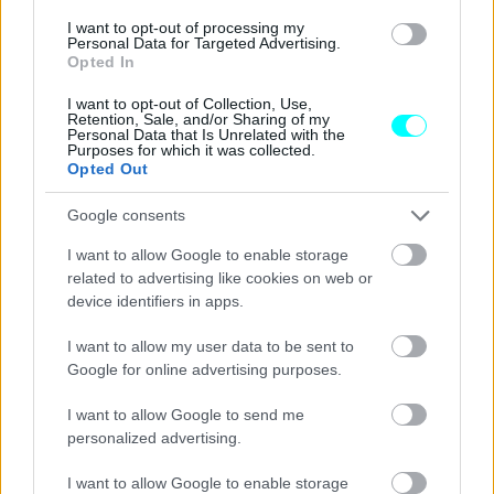
I want to opt-out of processing my
Personal Data for Targeted Advertising.
Opted In
I want to opt-out of Collection, Use,
Retention, Sale, and/or Sharing of my
Personal Data that Is Unrelated with the
Purposes for which it was collected.
Opted Out
Google consents
I want to allow Google to enable storage
related to advertising like cookies on web or
Μέρος του στάνταρ εξοπλισμού είναι και το
device identifiers in apps.
υποβοηθούμενο τιμόνι, το air condition, τα ηλεκτρικά
παράθυρα αλλά και το κεντρικό κλείδωμα με τηλεχειρισμό.
I want to allow my user data to be sent to
Google for online advertising purposes.
Παράλληλα, οι πλουσιότερες εκδόσεις Premium και
I want to allow Google to send me
Executive φέρουν επιπλέον αερόσακος οδηγού, cruise
personalized advertising.
control, κάμερα οπισθοπορείας,
αισθητήρες
I want to allow Google to enable storage