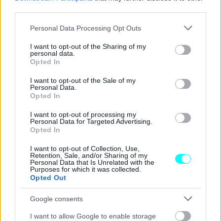
καθώς και
καθαρό ήχο
.
third parties.
Please note that this website/app uses one or more Google
Personal Data Processing Opt Outs
services and may gather and store information including but
not limited to your visit or usage behaviour. You may click to
I want to opt-out of the Sharing of my
personal data.
grant or deny consent to Google and its third-party tags to
Opted In
use your data for below specified purposes in below Google
consent section.
I want to opt-out of the Sale of my
Personal Data.
Opted In
I want to opt-out of processing my
Personal Data for Targeted Advertising.
Opted In
I want to opt-out of Collection, Use,
Retention, Sale, and/or Sharing of my
Personal Data that Is Unrelated with the
Purposes for which it was collected.
Ο
ενισχυτής 300W κάτω από το κάθισμα του
Opted Out
συνοδηγού
διαθέτει έξι κανάλια, τα οποία οι μηχανικοί
Google consents
της JBL χρησιμοποίησαν για να ρυθμίσουν τις συχνότητες
για να παράγουν
ήχο τύπου συναυλίας
, ιδανικό για ροκ
I want to allow Google to enable storage