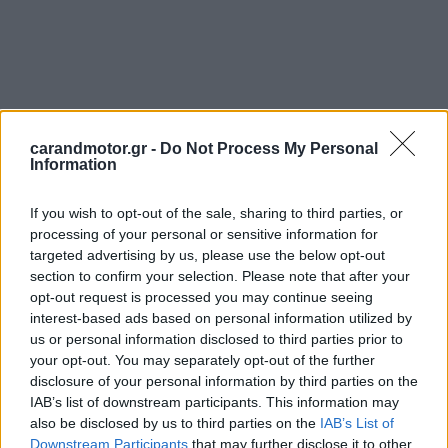
carandmotor.gr -
Do Not Process My Personal
Information
If you wish to opt-out of the sale, sharing to third parties, or
processing of your personal or sensitive information for
targeted advertising by us, please use the below opt-out
section to confirm your selection. Please note that after your
opt-out request is processed you may continue seeing
interest-based ads based on personal information utilized by
us or personal information disclosed to third parties prior to
your opt-out. You may separately opt-out of the further
Στο πίσω μέρος, ένα
subwoofer 200 χιλιοστών
-αρκετά
disclosure of your personal information by third parties on the
μεγάλο για ένα συμπαγές αυτοκίνητο πόλης όπως το Aygo
IAB’s list of downstream participants. This information may
also be disclosed by us to third parties on the
IAB’s List of
X- παράγει
ισχυρά μπάσα και δυναμική απόκριση
,
Downstream Participants
that may further disclose it to other