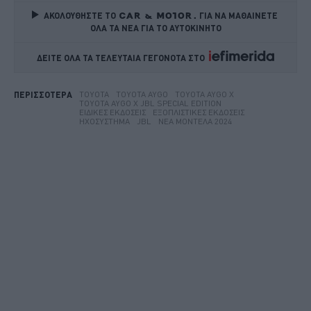
ΑΚΟΛΟΥΘΗΣΤΕ ΤΟ
ΓΙΑ ΝΑ ΜΑΘΑΙΝΕΤΕ 
ΟΛΑ ΤΑ ΝΕΑ ΓΙΑ ΤΟ ΑΥΤΟΚΙΝΗΤΟ
ΔΕΙΤΕ ΟΛΑ ΤΑ ΤΕΛΕΥΤΑΙΑ ΓΕΓΟΝΟΤΑ ΣΤΟ    
TOYOTA
TOYOTA AYGO
TOYOTA AYGO X
ΠΕΡΙΣΣΟΤΕΡΑ
TOYOTA AYGO X JBL SPECIAL EDITION
ΕΙΔΙΚΈΣ ΕΚΔΌΣΕΙΣ
ΕΞΟΠΛΙΣΤΙΚΈΣ ΕΚΔΌΣΕΙΣ
ΗΧΟΣΎΣΤΗΜΑ
JBL
ΝΈΑ ΜΟΝΤΈΛΑ 2024