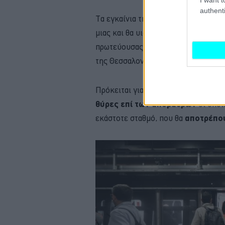
authenti
Τα εγκαίνια της Γραμμής 4 θα ανοίξ
μιας και θα υιοθετήσει
μοναδικά -
γ
πρωτεύουσας-
συστήματα
, τα οπο
της Θεσσαλονίκης.
Πρόκειται για τους
συρμούς δίχως
θύρες επί των αποβαθρών
οι οποί
εκάστοτε σταθμό, που θα
αποτρέπου