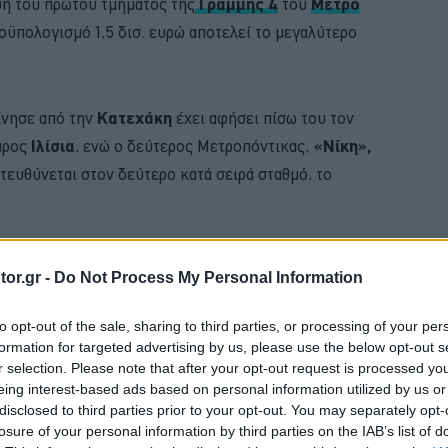
υή του πρώτου τμήματος της
Γραμμής 4
του
Μετρό
οϋπολογισμό 1,5 δισ. ευρώ αποτελεί το μεγαλύτερο
ίνησε από την
Κατεχάκη
έχει αφήσει πίσω του τον
προς
Ιλίσια
, ενώ ο δεύτερος Μετροπόντικας,
«Νίκη»,
τευθύνεται στον δεύτερο κατά σειρά σταθμό, το
BUY NOW
or.gr -
Do Not Process My Personal Information
D PUMA ΑΠΟ 21.528 ΕΥΡΩ
to opt-out of the sale, sharing to third parties, or processing of your per
formation for targeted advertising by us, please use the below opt-out s
 NEO SUV ΤΗΣ RENAULT
r selection. Please note that after your opt-out request is processed y
eing interest-based ads based on personal information utilized by us or
 4 ΕΠΙΣΤΡΕΦΕΙ -ΠΟΣΟ ΚΟΣΤΙΖΕΙ 
disclosed to third parties prior to your opt-out. You may separately opt-
losure of your personal information by third parties on the IAB’s list of
 MONTΕΛΟ ΤΗΣ ALFA ROMEO 