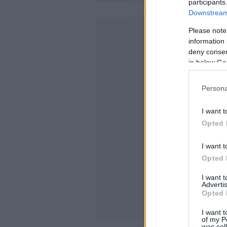
participants
Downstream 
Please note
information 
deny consent
in below Go
Persona
I want t
Opted 
I want t
Opted 
I want 
Advertis
Opted 
I want t
of my P
was col