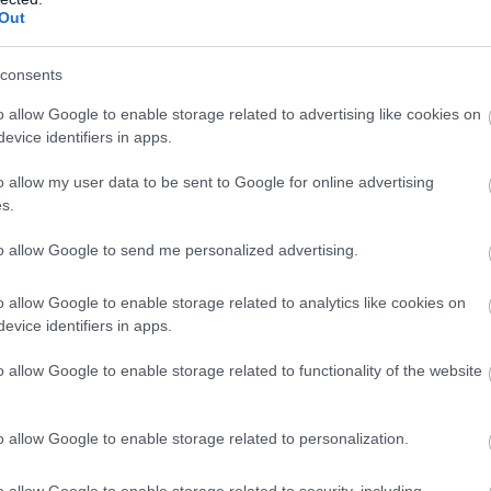
Out
τι θα συναντηθούν το
2026
στον
Ευαγγελισμό
, όπου
α έχουν ολοκληρώσει τη διάνοιξη της Γραμμής 4,
consents
o allow Google to enable storage related to advertising like cookies on
evice identifiers in apps.
σταθμούς,
που θα είναι οι εξής: Άλσος Βεΐκου,
o allow my user data to be sent to Google for online advertising
ρια, Αλεξάνδρας, Εξάρχεια, Ακαδημία, Κολωνάκι,
s.
ημιούπολη, Ζωγράφου, Ιλίσια, Γουδή.
to allow Google to send me personalized advertising.
ργία της Νέας Γραμμής 4 του Μετρό της Αθήνας,
o allow Google to enable storage related to analytics like cookies on
υ
340.000 επιβάτες ημερησίως
, ενώ οι
evice identifiers in apps.
ειωθούν κατά 53.000 περίπου ημερησίως, η έκλυση
o allow Google to enable storage related to functionality of the website
ι θα μειωθεί κατά 318 tons/ημέρα, καθώς επίσης και
ς ενέργειας.
o allow Google to enable storage related to personalization.
φορά στο Μετρό της Αθήνας;
o allow Google to enable storage related to security, including