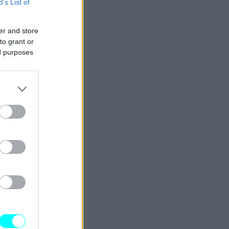
B’s List of
er and store
to grant or
ed purposes