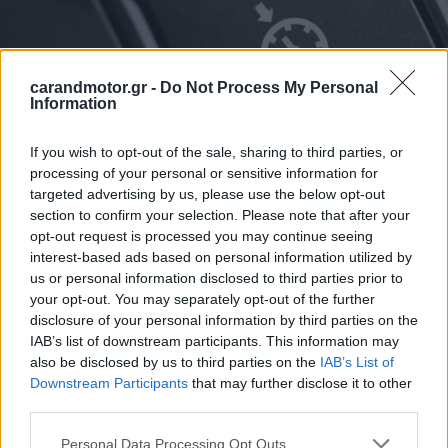
carandmotor.gr -
Do Not Process My Personal
Information
If you wish to opt-out of the sale, sharing to third parties, or
processing of your personal or sensitive information for
targeted advertising by us, please use the below opt-out
section to confirm your selection. Please note that after your
Ένα από τα πιο χαρακτηριστικά εξ αυτών είναι
ο
opt-out request is processed you may continue seeing
περιοριστής ταχύτητας ή αλλιώς speed limiter
. Η
interest-based ads based on personal information utilized by
συγκεκριμένη λειτουργία είναι στάνταρ στα σύγχρονα
us or personal information disclosed to third parties prior to
your opt-out. You may separately opt-out of the further
αυτοκίνητα και βοηθά να μην ξεπερνάμε στο
όριο
disclosure of your personal information by third parties on the
ταχύτητα
που έχουμε ορίσει και φυσικά διατηρεί την
IAB’s list of downstream participants. This information may
κατανάλωση καυσίμου σε λογικό επίπεδο.
also be disclosed by us to third parties on the
IAB’s List of
Downstream Participants
that may further disclose it to other
third parties.
Η λειτουργία του έχει ως εξής:
Ορίζουμε την μέγιστη
Please note that this website/app uses one or more Google
ταχύτητα που θέλουμε να κινηθούμε και το
Personal Data Processing Opt Outs