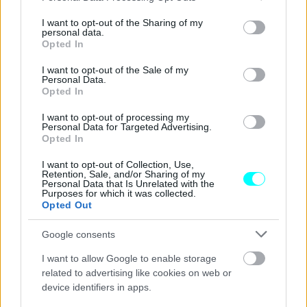
services and may gather and store information including but
αυτοκίνητο δεν θα την υπερβεί ούτε κατά 1 χλμ./
not limited to your visit or usage behaviour. You may click to
I want to opt-out of the Sharing of my
personal data.
ώρα
. Ο οδηγός μπορεί να τον θέσει σε λειτουργία σε
grant or deny consent to Google and its third-party tags to
Opted In
use your data for below specified purposes in below Google
οποιαδήποτε ταχύτητα κίνησης και μπορεί να τον
consent section.
I want to opt-out of the Sale of my
απενεργοποιήσει είτε πατώντας ξανά το πλήκτρο στο
Personal Data.
Opted In
τιμόνι
, είτε πιέζοντας το πεντάλ το φρένου, είτε
πατώντας βαθειά το πεντάλ του γκαζιού.
I want to opt-out of processing my
Personal Data for Targeted Advertising.
Opted In
I want to opt-out of Collection, Use,
Retention, Sale, and/or Sharing of my
Personal Data that Is Unrelated with the
Purposes for which it was collected.
Opted Out
Google consents
I want to allow Google to enable storage
related to advertising like cookies on web or
device identifiers in apps.