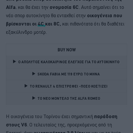
Alfa
, και θα έχει την
ονομασία 6C
. Αυτό σημαίνει ότι το
νέο σπορ αυτοκίνητο θα ενταχθεί στην
οικογένεια που
βρίσκονται οι
4C
και 8C,
και πιθανότατα ότι θα διαθέτει
εξακύλινδρο μοτέρ.
BUY NOW
Ο ΑΠΟΛΥΤΟΣ ΚΑΛΟΚΑΙΡΙΝΟΣ ΕΛΕΓΧΟΣ ΓΙΑ ΤΟ ΑΥΤΟΚΙΝΗΤΟ 
SKODA FABIA ME 119 ΕΥΡΩ ΤΟ ΜΗΝΑ 
TO RENAULT 4 ΕΠΙΣΤΡΕΦΕΙ -ΠΟΣΟ ΚΟΣΤΙΖΕΙ 
TO NEO MONTΕΛΟ ΤΗΣ ALFA ROMEO 
Η οικογένεια του Τορίνου έχει σημαντική
παράδοση
στους V6
. Ο τελευταίος της, προερχόμενος από τη
Ferrari, έχει
χωρητικότητα 2.9 λίτρων
και με το twin-