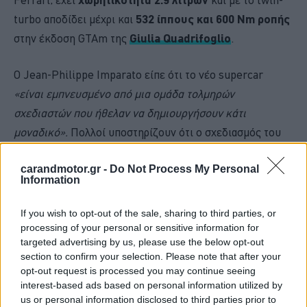
turbo αποδίδει μέχρι και
532 ίππους και 600 Nm ροπής
στην έκδοση GTAm της
Giulia Quadrifoglio
.
Ο Jean-Philippe Imparato είπε ότι το νέο supercar
«είναι εμπνευσμένο από μια ομάδα τολμηρών
σχεδιαστών που ήθελαν να δημιουργήσουν κάτι
μοναδικό».
Πολλοί υποστηρίζουν ότι ο σχεδιασμός του
θα έχει
στοιχεία από την
θρυλική T33 Stradale
.
carandmotor.gr -
Do Not Process My Personal
Information
If you wish to opt-out of the sale, sharing to third parties, or
processing of your personal or sensitive information for
targeted advertising by us, please use the below opt-out
section to confirm your selection. Please note that after your
opt-out request is processed you may continue seeing
interest-based ads based on personal information utilized by
us or personal information disclosed to third parties prior to