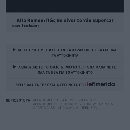
Alfa Romeo: Πώς θα είναι το νέο supercar
των Ιταλών;
ΔΕΙΤΕ ΕΔΩ ΤΙΜΕΣ ΚΑΙ ΤΕΧΝΙΚΑ ΧΑΡΑΚΤΗΡΙΣΤΙΚΑ ΓΙΑ ΟΛΑ 
ΤΑ ΑΥΤΟΚΙΝΗΤΑ
ΑΚΟΛΟΥΘΗΣΤΕ ΤΟ
ΓΙΑ ΝΑ ΜΑΘΑΙΝΕΤΕ 
ΟΛΑ ΤΑ ΝΕΑ ΓΙΑ ΤΟ ΑΥΤΟΚΙΝΗΤΟ
ΔΕΙΤΕ ΟΛΑ ΤΑ ΤΕΛΕΥΤΑΙΑ ΓΕΓΟΝΟΤΑ ΣΤΟ    
ALFA ROMEO
ALFA ROMEO SUPERCAR
ΠΕΡΙΣΣΟΤΕΡΑ
ALFA ROMEO 6C
SUPERCARS
ΣΠΟΡ ΑΥΤΟΚΊΝΗΤΑ
SPORTSCARS
ΑΠΟΚΆΛΥΨΗ
ΠΡΕΜΙΈΡΑ