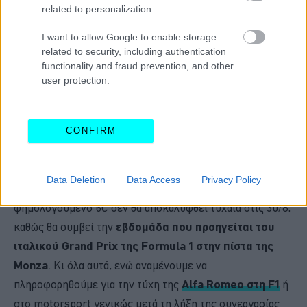
related to personalization.
Μαζί με την επιβεβαίωση του Γάλλου διοικητή της, η
I want to allow Google to enable storage
related to security, including authentication
ιταλική εταιρεία δημοσίευσε και μια
teaser εικόνα του
functionality and fraud prevention, and other
αυτοκινήτου
για να διαδόσει την ημερομηνία της
user protection.
αποκάλυψής του. Η εικόνα αυτή μοιάζει να περιλαμβάνει
ένα
τμήμα της γρίλιας
. Σε παλαιότερη ανάρτηση της
CONFIRM
εταιρείας φάνηκε ένα
εμπρός φωτιστικό σώμα, που
έμοιαζε να συνδυάζει το σχήμα 6 με το σχήμα C.
Data Deletion
Data Access
Privacy Policy
Συνεχιστής μιας μακράς και ένδοξης ιστορίας
, το
φημολογούμενο 6C δεν θα αποκαλυφθεί τυχαία στις 30/8,
καθώς θα συμβεί την
εβδομάδα που προηγείται του
ιταλικού Grand Prix της Formula 1 στην πίστα της
Monza
. Κι όλα αυτά, ενώ αναμένουμε να
πληροφορηθούμε για την τύχη της
Alfa Romeo στη F1
ή
στο motorsport γενικώς μετά τη λήξη της συνεργασίας