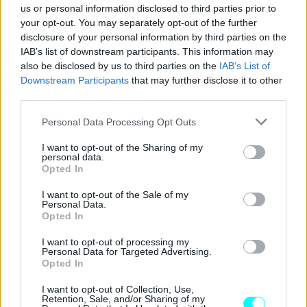
Πέλαγος – ΒΒΑ
».
us or personal information disclosed to third parties prior to
your opt-out. You may separately opt-out of the further
disclosure of your personal information by third parties on the
IAB’s list of downstream participants. This information may
also be disclosed by us to third parties on the
IAB’s List of
Downstream Participants
that may further disclose it to other
third parties.
Please note that this website/app uses one or more Google
Personal Data Processing Opt Outs
services and may gather and store information including but
not limited to your visit or usage behaviour. You may click to
I want to opt-out of the Sharing of my
personal data.
grant or deny consent to Google and its third-party tags to
Opted In
use your data for below specified purposes in below Google
consent section.
I want to opt-out of the Sale of my
Personal Data.
Opted In
I want to opt-out of processing my
Personal Data for Targeted Advertising.
Opted In
I want to opt-out of Collection, Use,
Retention, Sale, and/or Sharing of my