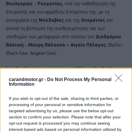
Βουλγαρίας
–
Ρουμανίας,
υπό την καθοδήγηση της
Επιτροπής και του αρμόδιου Επιτρόπου της, με τη
συνεργασία της
Μολδαβίας
και της
Ουκρανίας
και
σκοπό τη βελτίωση της συνδεσιμότητας και των
υποδομών των μεταφορών στο πλαίσιο του
Διαδρόμου
Βαλτική
–
Μαύρη Θάλασσα – Αιγαίο Πέλαγος
(Baltic-
Black Sea- Aegean Sea).
Υπενθυμίζεται ότι τον Ιούνιο του 2024, το Συμβούλιο της
ΕΕ ενέκρινε τον αναθεωρημένο κανονισμό για το
carandmotor.gr -
Do Not Process My Personal
Information
Διευρωπαϊκό Δίκτυο Μεταφορών
(TEN-T), ο οποίος
περιλαμβάνει την επέκταση του δικτύου Ευρωπαϊκών
If you wish to opt-out of the sale, sharing to third parties, or
Διαδρόμων Μεταφορών προς την Ουκρανία και τη
processing of your personal or sensitive information for
Μολδαβία. Εν προκειμένω, ο άξονας Αλεξανδρούπολη –
targeted advertising by us, please use the below opt-out
section to confirm your selection. Please note that after your
Οδησσός εντάσσεται στον Ευρωπαϊκό Διάδρομο
opt-out request is processed you may continue seeing
Μεταφορών «
Βαλτική – Μαύρη Θάλασσα – Αιγαίο
interest-based ads based on personal information utilized by