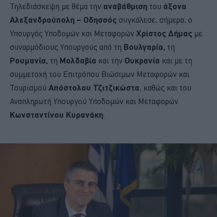
Τηλεδιάσκεψη με θέμα την
αναβάθμιση
του
άξονα
Αλεξανδρούπολη – Οδησσός
συγκάλεσε, σήμερα, ο
Υπουργός Υποδομών και Μεταφορών
Χρίστος Δήμας
με
συναρμόδιους Υπουργούς από τη
Βουλγαρία,
τη
Ρουμανία,
τη
Μολδαβία
και την
Ουκρανία
και με τη
συμμετοχή του Επιτρόπου Βιώσιμων Μεταφορών και
Τουρισμού
Απόστολου Τζιτζικώστα
, καθώς και του
Αναπληρωτή Υπουργού Υποδομών και Μεταφορών
Κωνσταντίνου Κυρανάκη
.