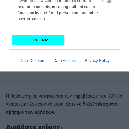
I want to allow Google to enable storage
related to security, including authentication
functionality and fraud prevention, and other
user protection.
CONFIRM
Data Deletion
Data Access
Privacy Policy
Η βεβαίωση και καταχώρηση των παραβάσεων του ΚΟΚ θα
γίνεται με ηλεκτρονικά μέσα, ώστε να δοθεί
τέλος στο
σβήσιμο των κλήσεων.
Διαβάστε επίσης: