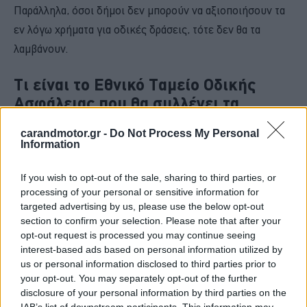
Παράλληλα, όσοι δήμοι δεν μπορούν να αξιοποιήσουν τα
εν λόγω χρήματα για οδικές δράσεις, τότε δεν θα τα
λαμβάνουν.
Τι είναι το Εθνικό Ταμείο Οδικής
Ασφάλειας που θα συλλέγει τα
πρόστιμα;
carandmotor.gr -
Do Not Process My Personal
Information
Πρόκειται για ένα νομικό πρόσωπο υπό την εποπτεία του
Υπουργείου Εσωτερικών, μ
ε
συμμετοχή
If you wish to opt-out of the sale, sharing to third parties, or
processing of your personal or sensitive information for
εκπροσώπων του Υπ. Οικονομικών, του Υπ.
targeted advertising by us, please use the below opt-out
Υποδομών και Μεταφορών
και της
ΚΕΔΕ
(Κεντρική
section to confirm your selection. Please note that after your
Ένωση Δήμων Ελλάδας). Οι αρμοδιότητές του:
opt-out request is processed you may continue seeing
interest-based ads based on personal information utilized by
us or personal information disclosed to third parties prior to
- Το Ταμείο θα είναι ο βασικός μηχανισμός υποδοχής των
your opt-out. You may separately opt-out of the further
χρηματικών ποσών από τα πρόστιμα του ΚΟΚ. Στη
disclosure of your personal information by third parties on the