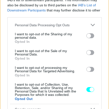
IAB’s list of downstream participants. This information may
συνέχεια θα προχωρά στην κατανομή των ποσών στους
also be disclosed by us to third parties on the
IAB’s List of
Δήμους με την ισχύουσα διαδικασία.
Downstream Participants
that may further disclose it to other
third parties.
- Οι Δήμοι θα δίνουν αναφορά στο Ταμείο για τις δράσεις
Please note that this website/app uses one or more Google
Personal Data Processing Opt Outs
οδικής ασφάλειας που υλοποιούν π.χ. στο πλαίσιο των
services and may gather and store information including but
ΣΒΑΚ (Σχέδια Βιώσιμης Αστικής Κινητικότητας)
not limited to your visit or usage behaviour. You may click to
I want to opt-out of the Sharing of my
personal data.
grant or deny consent to Google and its third-party tags to
Opted In
use your data for below specified purposes in below Google
- Το Ταμείο θα εγκαθιδρύσει μηχανισμό εποπτείας των
consent section.
I want to opt-out of the Sale of my
δράσεων οδικής ασφάλειας στη βάση δεικτών επίτευξης/
Personal Data.
Opted In
επίδοσης.
I want to opt-out of processing my
Personal Data for Targeted Advertising.
- Θα παρέχει τεχνογνωσία και συμβουλευτικό ρόλο στους
Opted In
Δήμους
I want to opt-out of Collection, Use,
Retention, Sale, and/or Sharing of my
Personal Data that Is Unrelated with the
Τέλος, το Εθνικό Στρατηγικό Σχέδιο για την Οδική
Purposes for which it was collected.
Opted Out
Ασφάλεια- όπου εντάσσονται ο νέος ΚΟΚ και το Εθνικό
Ταμείο Οδικής Ασφάλειας – έχει ως στόχο τη