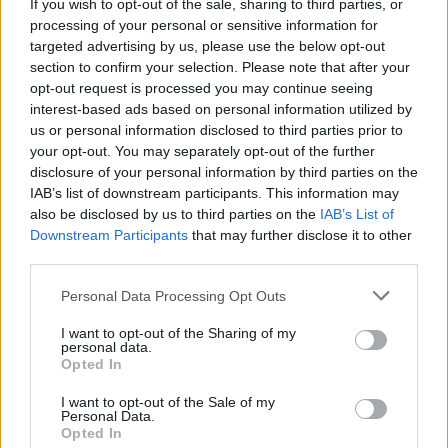
If you wish to opt-out of the sale, sharing to third parties, or
Πρόστιμο 700 ευρώ και αφαίρεση
processing of your personal or sensitive information for
διπλώματος -Ποια «αγαπημένη» ελληνική
targeted advertising by us, please use the below opt-out
συνήθεια βάζουν στο στόχαστρο οι νέες
section to confirm your selection. Please note that after your
κάμερες
opt-out request is processed you may continue seeing
interest-based ads based on personal information utilized by
CAR & MOTOR TEAM
us or personal information disclosed to third parties prior to
your opt-out. You may separately opt-out of the further
disclosure of your personal information by third parties on the
IAB’s list of downstream participants. This information may
also be disclosed by us to third parties on the
IAB’s List of
Downstream Participants
that may further disclose it to other
third parties.
Please note that this website/app uses one or more Google
Personal Data Processing Opt Outs
services and may gather and store information including but
not limited to your visit or usage behaviour. You may click to
I want to opt-out of the Sharing of my
personal data.
grant or deny consent to Google and its third-party tags to
Opted In
use your data for below specified purposes in below Google
consent section.
I want to opt-out of the Sale of my
Personal Data.
Opted In
ΝΕΑ