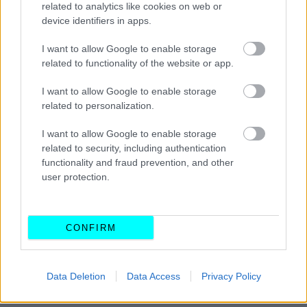
related to analytics like cookies on web or
Το παρκάρισμα που άφησε με το στόμα
device identifiers in apps.
ανοιχτό όλη την Ελλάδα -Τι ακριβώς
συνέβη στην πόλη της Λαμίας
I want to allow Google to enable storage
related to functionality of the website or app.
CAR & MOTOR TEAM
I want to allow Google to enable storage
related to personalization.
I want to allow Google to enable storage
related to security, including authentication
functionality and fraud prevention, and other
user protection.
CONFIRM
Data Deletion
Data Access
Privacy Policy
ΝΕΑ