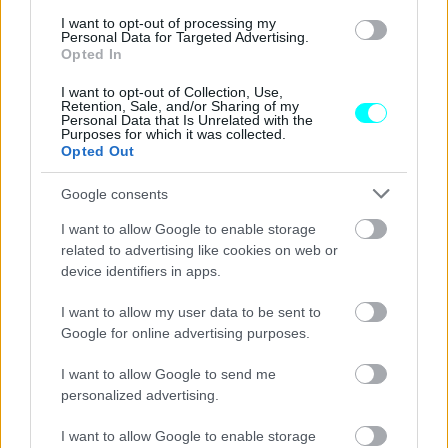
Πρόστιμο 2.000 ευρώ και αφαίρεση
I want to opt-out of processing my
Personal Data for Targeted Advertising.
διπλώματος για 1 χρόνο -Με ποια ταχύτητα
Opted In
απαγορεύεται να κινείσαι στην Εθνική Οδό
I want to opt-out of Collection, Use,
Retention, Sale, and/or Sharing of my
CAR & MOTOR TEAM
Personal Data that Is Unrelated with the
Purposes for which it was collected.
Opted Out
Google consents
I want to allow Google to enable storage
related to advertising like cookies on web or
device identifiers in apps.
I want to allow my user data to be sent to
Google for online advertising purposes.
I want to allow Google to send me
personalized advertising.
ΝΕΑ
I want to allow Google to enable storage