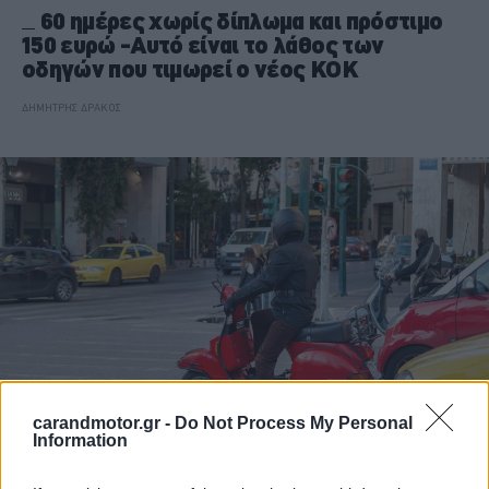
60 ημέρες χωρίς δίπλωμα και πρόστιμο
150 ευρώ -Αυτό είναι το λάθος των
οδηγών που τιμωρεί ο νέος ΚΟΚ
ΔΗΜΗΤΡΗΣ ΔΡΑΚΟΣ
carandmotor.gr -
Do Not Process My Personal
Information
ΝΕΑ