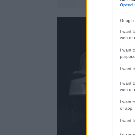
Opted 
Google 
I want t
web or d
I want t
purpose
I want 
I want t
web or d
I want t
or app.
I want t
I want t