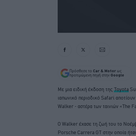
Πρόσθεσε το
Car & Motor
ως
προτιμώμενη πηγή στην
Google
Με μια ειδική έκδοση της
Toyota
Sup
ιαπωνικό περιοδικό Safari αποτίου
Walker - αστέρα των ταινιών «The Fa
O Walker έχασε τη ζωή του το Νοέμβ
Porsche Carrera GT στην οποία ήτα