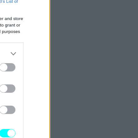
B’s List of
er and store
to grant or
ed purposes