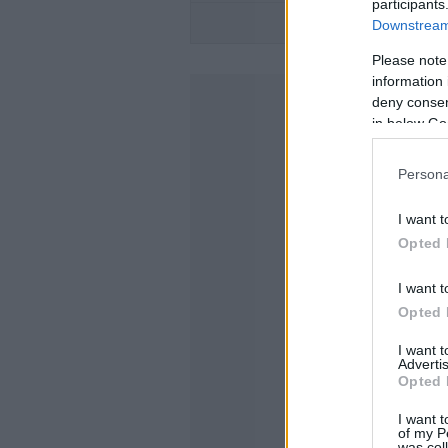
participants
XPENG -ΤΑ ΝΕΑ
Downstream 
Please note
information 
deny consent
in below Go
Persona
I want t
Opted 
I want t
Opted 
I want 
Advertis
Opted 
I want t
of my P
was col