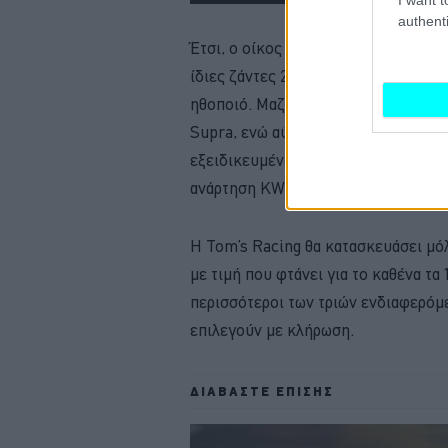
authenti
Έτσι, ο οίκος Tom’s Racing και το π
ίδιες ζάντες 20 ιντσών της BBS για
ηθοποιό. Μαζί, της τοποθέτησαν μια
Supra, ενώ αύξησαν την ισχύ του τρ
εξειδικευμένου Power Box- στους 4
ανάρτηση KW V3.
H Tom’s Racing θα κατασκευάσει μόλ
με τιμή που φτάνει για το καθένα τ
περισσότεροι των τριών ενδιαφερόμε
επιλεγούν με κλήρωση.
ΔΙΑΒΑΣΤΕ ΕΠΙΣΗΣ