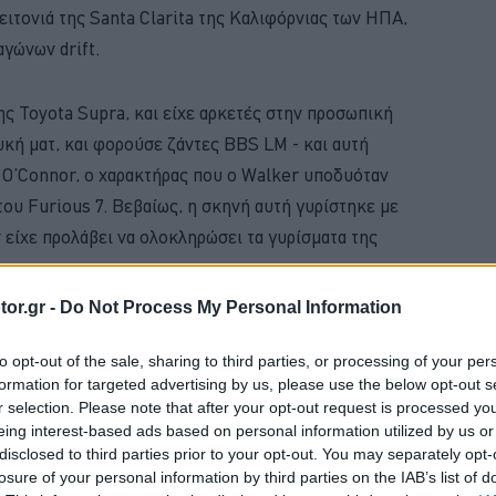
ειτονιά της Santa Clarita της Καλιφόρνιας των ΗΠΑ,
αγώνων drift.
ς Toyota Supra, και είχε αρκετές στην προσωπική
υκή ματ, και φορούσε ζάντες BBS LM - και αυτή
 O’Connor, ο χαρακτήρας που ο Walker υποδυόταν
 του Furious 7. Βεβαίως, η σκηνή αυτή γυρίστηκε με
ν είχε προλάβει να ολοκληρώσει τα γυρίσματα της
or.gr -
Do Not Process My Personal Information
BUY NOW
to opt-out of the sale, sharing to third parties, or processing of your per
formation for targeted advertising by us, please use the below opt-out s
ΝΑΣ ΚΤΕΟ; ΜΑΘΕ ΣΤΗΝ ΑUTECO
r selection. Please note that after your opt-out request is processed y
eing interest-based ads based on personal information utilized by us or
 NEO SUV ΤΗΣ RENAULT
disclosed to third parties prior to your opt-out. You may separately opt-
Ε ΤΑ ΝΕΑ ΜΟΝΤΕΛΑ ΤΗΣ BMW 
losure of your personal information by third parties on the IAB’s list of