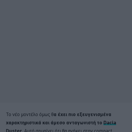
Το νέο μοντέλο όμως θ
α έχει πιο εξευγενισμένα
χαρακτηριστικά και άμεσο ανταγωνιστή το
Dacia
Duster
. Αυτό σημαίνει ότι θα ανήκει στην compact