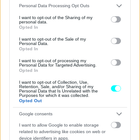
Please note that this website/app uses one or more Google
Personal Data Processing Opt Outs
services and may gather and store information including but
not limited to your visit or usage behaviour. You may click to
I want to opt-out of the Sharing of my
personal data.
grant or deny consent to Google and its third-party tags to
Opted In
use your data for below specified purposes in below Google
consent section.
I want to opt-out of the Sale of my
Personal Data.
Opted In
I want to opt-out of processing my
Personal Data for Targeted Advertising.
Opted In
I want to opt-out of Collection, Use,
Retention, Sale, and/or Sharing of my
Η τελευταία θα αποτελείται από εκδόσεις βενζίνης με τον
Personal Data that Is Unrelated with the
Purposes for which it was collected.
1.2 Turbo των 100 και 130 ίππων
, και τη νέα
ήπια
Opted Out
υβριδική με τον 1.2 Turbo 48V και το ηλεκτρομοτέρ
Google consents
των 28 ίππων
(αποδίδει 136 ίππους και 230 Nm, έχει
τουρμπίνα μεταβλητής γεωμετρίας και συνδυάζεται με
I want to allow Google to enable storage
related to advertising like cookies on web or
νέο αυτόματο κιβώτιο διπλού συμπλέκτη έξι σχέσεων).
device identifiers in apps.