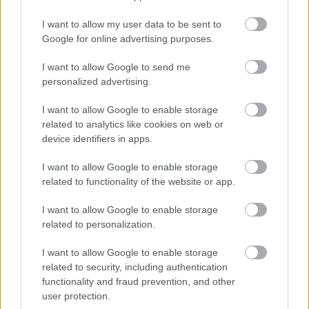
Κάτω από το καπό της κορυφαίας έκδοση θα βρούμε
τον
I want to allow my user data to be sent to
Google for online advertising purposes.
καινούριο ηλεκτροκινητήρα του Ομίλου που
αποδίδει 156 ίππους και 260 Nm
, και συνδυάζεται με
I want to allow Google to send me
αυτόματο κιβώτιο μιας σχέσης. Το ηλεκτρικό σύστημα
personalized advertising.
κίνησης θα παίρνει ενέργεια από μία υγρόψυκτη
I want to allow Google to enable storage
συστοιχία μπαταριών συνολικής χωρητικότητας 54 kWh,
related to analytics like cookies on web or
εξασφαλίζοντας αυτονομία μεγαλύτερη των 400
device identifiers in apps.
χλμ
.
I want to allow Google to enable storage
related to functionality of the website or app.
Διαβάστε επίσης:
I want to allow Google to enable storage
related to personalization.
I want to allow Google to enable storage
related to security, including authentication
functionality and fraud prevention, and other
user protection.