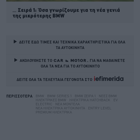
Σειρά 1: Όσα γνωρίζουμε για τη νέα γενιά
της μικρότερης BMW
ΔΕΙΤΕ ΕΔΩ ΤΙΜΕΣ ΚΑΙ ΤΕΧΝΙΚΑ ΧΑΡΑΚΤΗΡΙΣΤΙΚΑ ΓΙΑ ΟΛΑ 
ΤΑ ΑΥΤΟΚΙΝΗΤΑ
ΑΚΟΛΟΥΘΗΣΤΕ ΤΟ
ΓΙΑ ΝΑ ΜΑΘΑΙΝΕΤΕ 
ΟΛΑ ΤΑ ΝΕΑ ΓΙΑ ΤΟ ΑΥΤΟΚΙΝΗΤΟ
ΔΕΙΤΕ ΟΛΑ ΤΑ ΤΕΛΕΥΤΑΙΑ ΓΕΓΟΝΟΤΑ ΣΤΟ    
BMW
BMW SERIES 1
BMW ΣΕΙΡΆ 1
ΝΈΕΣ BMW
ΠΕΡΙΣΣΟΤΕΡΑ
ΗΛΕΚΤΡΙΚΈΣ BMW
ΗΛΕΚΤΡΙΚΆ HATCHBACK
EV
ELECTRIC
ΝΈΑ ΜΟΝΤΈΛΑ
ΝΈΑ ΗΛΕΚΤΡΙΚΆ ΑΥΤΟΚΊΝΗΤΑ
ENTRY LEVEL
PREMIUM ΗΛΕΚΤΡΙΚΆ