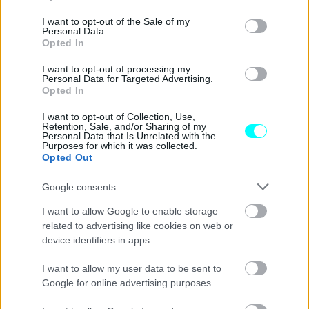
use your data for below specified purposes in below Google
από την άποψη της μείωσης του κόστους τους όσο
consent section.
I want to opt-out of the Sale of my
και στην αυτονομία τους
, όπως συμπληρώνει η
Personal Data.
Opted In
Horstmeier. Μαζί με την επέκταση του δικτύου
φορτιστών, η BMW θέλει να προσφέρει
μεγάλο εύρος
I want to opt-out of processing my
Personal Data for Targeted Advertising.
επιλογών ανάμεσα σε μικρότερες και μεγαλύτερες
Opted In
μπαταρίες
, αναλόγως των εξειδικευμένων αναγκών κάθε
I want to opt-out of Collection, Use,
αγοραστή.
Retention, Sale, and/or Sharing of my
Personal Data that Is Unrelated with the
Purposes for which it was collected.
Opted Out
Google consents
I want to allow Google to enable storage
related to advertising like cookies on web or
device identifiers in apps.
I want to allow my user data to be sent to
Google for online advertising purposes.