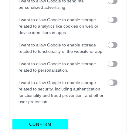
I want to allow Google to send me
personalized advertising.
I want to allow Google to enable storage
Αυτό θα είναι
σημαντικό για ένα entry-level μοντέλο
related to analytics like cookies on web or
device identifiers in apps.
σαν τη BMW Σειρά 1
, καθώς οι Βαυαροί θα μπορούν να το
προσφέρουν
σε ελκυστική τιμή στην αρχική του
I want to allow Google to enable storage
έκδοση με τη μικρή μπαταρία
- απευθυνόμενοι σε
related to functionality of the website or app.
αγοραστές που δεν χρειάζονται μεγάλη αυτονομία και
I want to allow Google to enable storage
κινούνται κατά κύριο λόγο στην πόλη.
related to personalization.
I want to allow Google to enable storage
related to security, including authentication
functionality and fraud prevention, and other
user protection.
CONFIRM