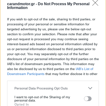
carandmotor.gr -
Do Not Process My Personal
Information
If you wish to opt-out of the sale, sharing to third parties, or
processing of your personal or sensitive information for
targeted advertising by us, please use the below opt-out
section to confirm your selection. Please note that after your
opt-out request is processed you may continue seeing
interest-based ads based on personal information utilized by
us or personal information disclosed to third parties prior to
your opt-out. You may separately opt-out of the further
disclosure of your personal information by third parties on the
IAB’s list of downstream participants. This information may
also be disclosed by us to third parties on the
IAB’s List of
Downstream Participants
that may further disclose it to other
third parties.
Please note that this website/app uses one or more Google
Personal Data Processing Opt Outs
services and may gather and store information including but
not limited to your visit or usage behaviour. You may click to
I want to opt-out of the Sharing of my
personal data.
Πολλά, όμως, θα εξαρτηθούν από τις
μπαταρίες, τόσο
grant or deny consent to Google and its third-party tags to
Opted In