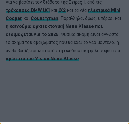
για να βασίσει τον διάδοχο της Σειράς 1, από τις
τρέχουσες BMW iX1
και
iX2
και τα νέα
ηλεκτρικά Mini
Cooper
και
Countryman
. Παράλληλα, όμως, υπάρχει και
η
καινούρια αρχιτεκτονική Neue Klasse που
ετοιμάζεται για το 2025
. Φυσικά ακόμη είναι άγνωστο
το σχήμα του αμαξώματος που θα έχει το νέο μοντέλο, ή
αν θα βασίζεται και αυτό στη σχεδιαστική φιλοσοφία του
πρωτοτύπου Vision Neue Klasse
.