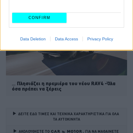
Η Ford σκέφτεται να επαναφέρει το Fiesta
CONFIRM
Data Deletion
Data Access
Privacy Policy
Πλησιάζει η πρεμιέρα του νέου RAV4 -Όλα
όσα πρέπει να ξέρεις
ΔΕΙΤΕ ΕΔΩ ΤΙΜΕΣ ΚΑΙ ΤΕΧΝΙΚΑ ΧΑΡΑΚΤΗΡΙΣΤΙΚΑ ΓΙΑ ΟΛΑ 
ΤΑ ΑΥΤΟΚΙΝΗΤΑ
ΑΚΟΛΟΥΘΗΣΤΕ ΤΟ
ΓΙΑ ΝΑ ΜΑΘΑΙΝΕΤΕ 