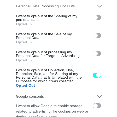
Please note that this website/app uses one or more Google
Personal Data Processing Opt Outs
Το νέο μοντέλο θα προσφέρει επίσης κίνηση στους πίσω
services and may gather and store information including but
ή σε όλους τους τροχούς, διατηρώντας ζωντανή την
not limited to your visit or usage behaviour. You may click to
I want to opt-out of the Sharing of my
personal data.
grant or deny consent to Google and its third-party tags to
τυπική οδηγική απόλαυση
μίας BMW.
Opted In
use your data for below specified purposes in below Google
consent section.
I want to opt-out of the Sale of my
Το 4θυρο ηλεκτρικό sedan θα έρθει μετά από τη νέα γενιά
Personal Data.
Opted In
της
BMW iX3
αλλά και το μελλοντικό
i3
, αν και
αναμένεται να μην βρίσκεται για καιρό στη βάση της
I want to opt-out of processing my
Personal Data for Targeted Advertising.
γκάμας, μιας και οι Βαυαροί φέρονται να δουλεύουν και
Opted In
πάω σε ένα
i1 hatchback
!
I want to opt-out of Collection, Use,
Retention, Sale, and/or Sharing of my
Personal Data that Is Unrelated with the
Purposes for which it was collected.
ΔΙΑΒΑΣΤΕ ΕΠΙΣΗΣ
Opted Out
Google consents
I want to allow Google to enable storage
related to advertising like cookies on web or
device identifiers in apps.