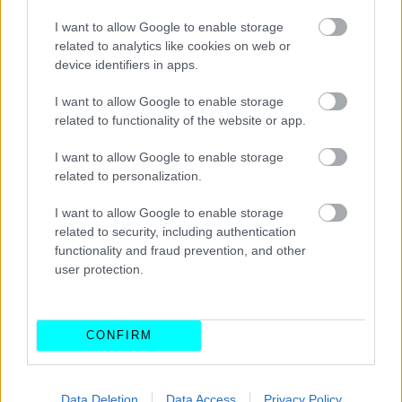
I want to allow Google to enable storage
related to analytics like cookies on web or
device identifiers in apps.
I want to allow Google to enable storage
related to functionality of the website or app.
I want to allow Google to enable storage
related to personalization.
I want to allow Google to enable storage
related to security, including authentication
functionality and fraud prevention, and other
Όμως, γιατί η νεοφυής αυτή εταιρεία επέλεξε το Citroen
user protection.
2CV για τις μετακινήσεις; Πρώτα από όλα,
βάσει μιας
πολύ ιδιαίτερης ματιάς στο περιβάλλον
:
CONFIRM
«Παρατείνοντας την ζωή ενός οχήματος περιορίζεις το
αποτύπωμα διοξειδίου του άνθρακα σε σχέση με την
αγορά ενός καινούριου αυτοκινήτου»
, εξήγησε ο Remi.
Data Deletion
Data Access
Privacy Policy