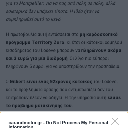
για το Montpellier, για να πας από πόλη σε πόλη, αλλά
εσωτερικά δεν υπάρχει τίποτα. Η ιδέα ήταν να
συμπληρωθεί αυτό το κενό.
Η πρωτοβουλία αυτή εντάσσεται στο
μη κερδοσκοπικό
πρόγραμμα Territory Zero
, κι έτσι οι κάτοικοι χαμηλού
εισοδήματος του Lodeve μπορούν να
πληρώνουν ακόμα
και 3 ευρώ για μία διαδρομή
. Οι λίγο πιο εύποροι
πληρώνουν 5 ευρώ, για να υποστηρίξουν την προσπάθεια.
Ο
Gilbert είναι ένας 92χρονος κάτοικος
του Lodeve,
και τα προβλήματα όρασης που αντιμετωπίζει δεν του
επιτρέπουν πλέον να οδηγεί. Η την υπηρεσία αυτή
έλυσε
το πρόβλημα μετακίνησής του
.
carandmotor.gr -
Do Not Process My Personal
Information