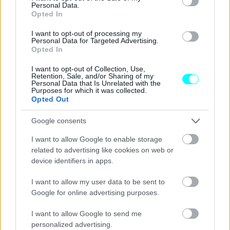
καλοί»,
συμπλήρωσε, δεδομένου ότι ο Remi Schnebelin
Personal Data.
Opted In
και οι συνάδελφοί του
προσφέρουν και μια χείρα
βοηθείας σε όσους την έχουν ανάγκη
.
I want to opt-out of processing my
Personal Data for Targeted Advertising.
Opted In
I want to opt-out of Collection, Use,
Retention, Sale, and/or Sharing of my
Personal Data that Is Unrelated with the
Purposes for which it was collected.
Opted Out
Google consents
I want to allow Google to enable storage
related to advertising like cookies on web or
device identifiers in apps.
I want to allow my user data to be sent to
Google for online advertising purposes.
I want to allow Google to send me
personalized advertising.