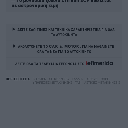
Το μοναδικό ξύλινο Citroen 2CV πωλείται
σε αστρονομική τιμή
ΔΕΙΤΕ ΕΔΩ ΤΙΜΕΣ ΚΑΙ ΤΕΧΝΙΚΑ ΧΑΡΑΚΤΗΡΙΣΤΙΚΑ ΓΙΑ ΟΛΑ 
ΤΑ ΑΥΤΟΚΙΝΗΤΑ
ΑΚΟΛΟΥΘΗΣΤΕ ΤΟ
ΓΙΑ ΝΑ ΜΑΘΑΙΝΕΤΕ 
ΟΛΑ ΤΑ ΝΕΑ ΓΙΑ ΤΟ ΑΥΤΟΚΙΝΗΤΟ
ΔΕΙΤΕ ΟΛΑ ΤΑ ΤΕΛΕΥΤΑΙΑ ΓΕΓΟΝΟΤΑ ΣΤΟ    
CITROEN
CITROEN 2CV
ΓΑΛΛΊΑ
LODEVE
ΘΒΕΡ
ΠΕΡΙΣΣΟΤΕΡΑ
ΥΠΗΡΕΣΊΕΣ ΜΕΤΑΚΊΝΗΣΗΣ
ΤΑΞΊ
ΑΣΤΙΚΈΣ ΜΕΤΑΚΙΝΉΣΕΙΣ