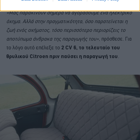
«Μας παρακινούν σήμερα να αγοράσουμε ένα ηλεκτρικό
όχημα. Αλλά στην πραγματικότητα, όσο παρατείνεται η
ζωή ενός οχήματος, τόσο περισσότερο περιορίζεις το
αποτύπωμα άνθρακα της παραγωγής του»,
πρόσθεσε. Για
το λόγο αυτό επέλεξε το
2 CV 6, το τελευταίο του
θρυλικού Citroen πριν παύσει η παραγωγή του
.