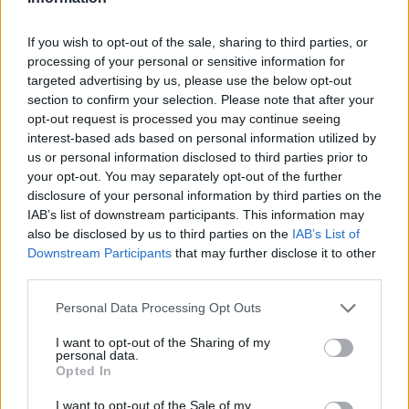
If you wish to opt-out of the sale, sharing to third parties, or
processing of your personal or sensitive information for
targeted advertising by us, please use the below opt-out
section to confirm your selection. Please note that after your
opt-out request is processed you may continue seeing
interest-based ads based on personal information utilized by
us or personal information disclosed to third parties prior to
your opt-out. You may separately opt-out of the further
disclosure of your personal information by third parties on the
IAB’s list of downstream participants. This information may
also be disclosed by us to third parties on the
IAB’s List of
Downstream Participants
that may further disclose it to other
third parties.
«Είναι μια πολύ καλή υπηρεσία, που έλειπε πολύ από το
Please note that this website/app uses one or more Google
Personal Data Processing Opt Outs
χωριό. Ζω σε ένα ψηλότερο σημείο του Lodeve και αυτή
services and may gather and store information including but
μου επιτρέπει να μετακινούμαι χωρίς να καταπονώ τα
not limited to your visit or usage behaviour. You may click to
I want to opt-out of the Sharing of my
personal data.
grant or deny consent to Google and its third-party tags to
πόδια μου»
, συμπλήρωσε
ένας άλλος κάτοικος,
Opted In
use your data for below specified purposes in below Google
ονόματι Martine
.
«Και οι οδηγοί είναι πολύ, πολύ
consent section.
I want to opt-out of the Sale of my