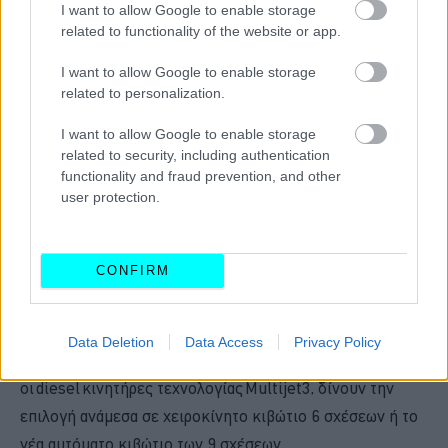
I want to allow Google to enable storage
related to functionality of the website or app.
I want to allow Google to enable storage
related to personalization.
I want to allow Google to enable storage
related to security, including authentication
functionality and fraud prevention, and other
user protection.
Η συνολική αναβάθμιση του μοντέλου περιλαμβάνει και
CONFIRM
την εφαρμογή κινητήρων προδιαγραφών Euro6D-Final για
ακόμα μεγαλύτερη αποδοτικότητα χωρίς κανένα
συμβιβασμό στον τομέα της αξιοπιστίας και του κόστους
Data Deletion
Data Access
Privacy Policy
συντήρησης. Με απόδοση 140 και 160 ίππους,
οι diesel κινητήρες τεχνολογίας Multijet3, δίνουν την
επιλογή ανάμεσα σε χειροκίνητο κιβώτιο 6 σχέσεων ή το
νέα αυτόματο κιβώτιο των 9 σχέσεων.