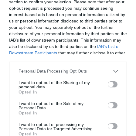
section to confirm your selection. Please note that after your
opt-out request is processed you may continue seeing
Οι πολυάριθμοι αποθηκευτικοί χώροι –χάρη και στη νέα
interest-based ads based on personal information utilized by
us or personal information disclosed to third parties prior to
κονσόλα- καλύπτουν με άνεση κάθε ανάγκη, ενώ νέα είναι
your opt-out. You may separately opt-out of the further
και τα καθίσματα, τα οποία διαθέτουν ειδική σύνθεση
disclosure of your personal information by third parties on the
ώστε να είναι πιο άνετα και να στηρίζουν καλύτερα το
IAB’s list of downstream participants. This information may
also be disclosed by us to third parties on the
IAB’s List of
σώμα του οδηγού για μια πιο ανατομική θέση. Το σύνολο
Downstream Participants
that may further disclose it to other
συμπληρώνει η πλέον ολοκληρωμένη πρόταση σε επίπεδο
third parties.
συστημάτων πολυμέσων, με το Uconnect να είναι
Please note that this website/app uses one or more Google
Personal Data Processing Opt Outs
διαθέσιμο με οθόνη αφής έως 10’’ και δυνατότητα
services and may gather and store information including but
ασύρματου mirroring μέσω Apple CarPlay και Android Auto.
not limited to your visit or usage behaviour. You may click to
I want to opt-out of the Sharing of my
personal data.
grant or deny consent to Google and its third-party tags to
Τέλος, οι διαθέσιμες υπηρεσίες μέσω της εφαρμογής
Opted In
use your data for below specified purposes in below Google
“FIAT app”, επιτρέπουν τον πρακτικό έλεγχο από
consent section.
I want to opt-out of the Sale of my
απόσταση (μέσω smartphone) μιας σειράς λειτουργιών
Personal Data.
Opted In
του αυτοκινήτου, όπως π.χ. το κλείδωμα και το
ξεκλείδωμα των θυρών, την παρακολούθηση της
I want to opt-out of processing my
Personal Data for Targeted Advertising.
κατάστασης και των διαδρομών του οχήματος, τη
Opted In