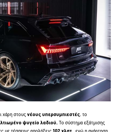
ι χάρη στους
νέους υπερσυμπιεστές
, το
λτιωμένο ψυγείο λαδιού.
Το σύστημα εξάτμισης
ες με τέσσερις απολήξεις
102 χλστ
., ενώ η ανάρτηση