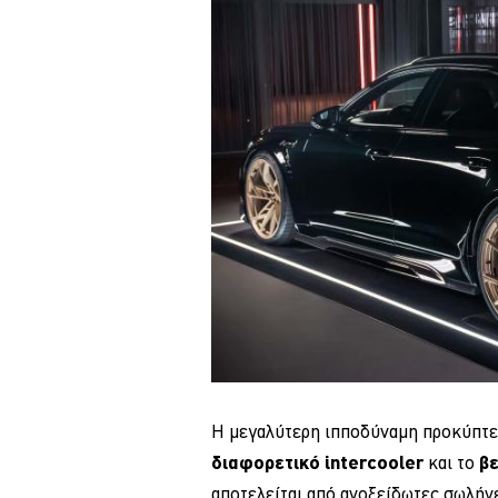
Η μεγαλύτερη ιπποδύναμη προκύπτε
διαφορετικό
intercooler
και το
βε
αποτελείται από ανοξείδωτες σωλήν