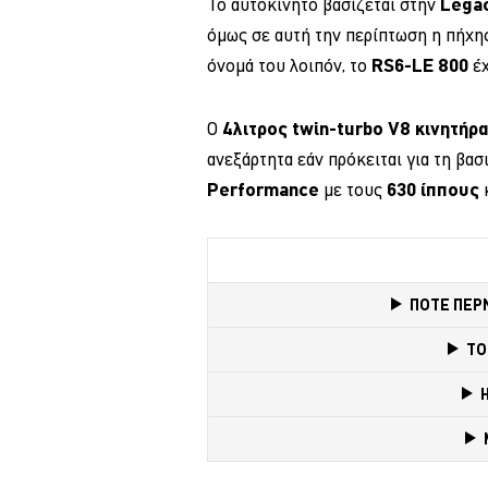
Το αυτοκίνητο βασίζεται στην
Legac
όμως σε αυτή την περίπτωση η πήχης
όνομά του λοιπόν, το
RS6-LE 800
έ
Ο
4λιτρος twin-turbo V8 κινητήρ
ανεξάρτητα εάν πρόκειται για τη βα
Performance
με τους
630 ίππους
κ
ΠΟΤΕ ΠΕΡ
TO