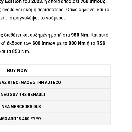
y Edition
του
2023
, η οποία αποδίδει
760 ίππους
,
 ανεβαίνει ακόμη περισσότερο. Όπως δηλώνει και το
χει… στρογγυλέψει το νούμερο.
ας
διαθέτει και αυξημένη ροπή στα
980 Nm
. Και αυτό
σική έκδοση των
600 ίππων
με τα
800 Nm
ή το
RS6
αι τα 850 Nm.
BUY NOW
ΝΑΣ ΚΤΕΟ; ΜΑΘΕ ΣΤΗΝ ΑUTECO
 NEO SUV ΤΗΣ RENAULT
Η ΝΕΑ MERCEDES GLB 
MG3 ΑΠΟ 16.450 ΕΥΡΩ