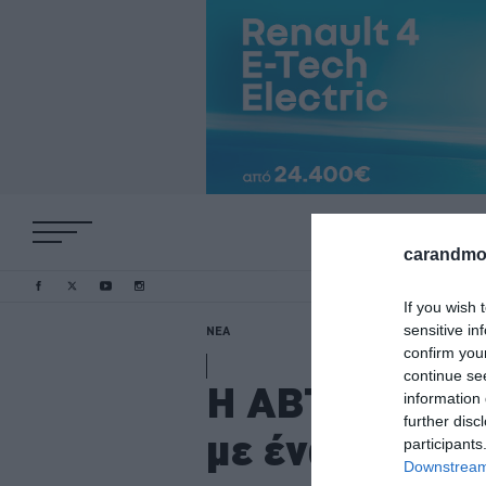
carandmot
If you wish 
sensitive in
ΝΕΑ
confirm you
continue se
H ABT συμπληρ
information 
further disc
με ένα Audi 8
participants
Downstream 