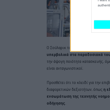
authenti
Ο Σούλαρικ τονίζει ότι
οι Γερμανοί
υπερβολικά στα παραδοσιακά το
την άψογη ποιότητα κατασκευής, όμω
είναι ανταγωνιστικοί.
Προσθέτει ότι το κλειδί για την επι
διαφορετικών δεξιοτήτων, όπως
η ε
ενσωμάτωση της τεχνητής νοημο
οδήγησης
.