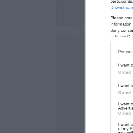
participants
Downstream 
ΜΕΤΑΚΙΝΗΣΗ ΜΕ 
Please note
TO RENAULT
information 
deny consent
in below Go
Persona
I want t
Opted 
I want t
Opted 
I want 
Advertis
Opted 
I want t
of my P
was col