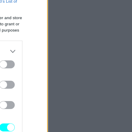
B’s List of
er and store
to grant or
ed purposes