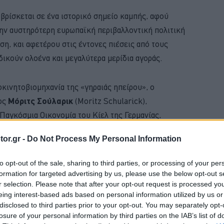
βρίσκεται σε ένα ιστορικό σημείο καμπής, αφού
την αυστηρότερη ευρωπαϊκή περιβαλλοντική πολιτική
ση, και αφετέρου στις έντονες πιέσεις από τους
ικούν ολοένα και μεγαλύτερα μερίδια αγοράς.
κινητοβιομηχανία της «γηραιάς ηπείρου», ο
ος
Μόριτς Σούλαρικ
(Moritz Schularick),
 Παγκόσμια Οικονομία του Κίελ της Γερμανίας,
σεις στον ορίζοντα για τη βιομηχανία
or.gr -
Do Not Process My Personal Information
to opt-out of the sale, sharing to third parties, or processing of your per
formation for targeted advertising by us, please use the below opt-out s
BUY NOW
r selection. Please note that after your opt-out request is processed y
eing interest-based ads based on personal information utilized by us or
ΝΑΣ ΚΤΕΟ; ΜΑΘΕ ΣΤΗΝ ΑUTECO
disclosed to third parties prior to your opt-out. You may separately opt-
losure of your personal information by third parties on the IAB’s list of
ΚΑΡΤΑ ΚΑΥΣΑΕΡΙΩΝ; ΚΛΕΙΣΕ ΡΑΝΤΕΒΟΥ