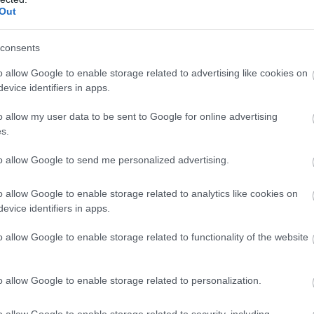
Out
consents
o allow Google to enable storage related to advertising like cookies on
ιομηχανία της Γερμανίας βιώνει ήδη έναν πλήρη
evice identifiers in apps.
η τριών, πολύ βασικών παραγόντων: της μετάβασης
o allow my user data to be sent to Google for online advertising
τεχνολογικής εξέλιξης και του ακόμη σκληρότερου
s.
οή κινεζικών μοντέλων στην ευρωπαϊκή αγορά.
to allow Google to send me personalized advertising.
o allow Google to enable storage related to analytics like cookies on
evice identifiers in apps.
o allow Google to enable storage related to functionality of the website
o allow Google to enable storage related to personalization.
o allow Google to enable storage related to security, including