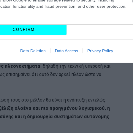
cation functionality and fraud prevention, and other user protection.
CONFIRM
Data Deletion
Data Access
Privacy Policy
 κατασκευαστές εξακολουθούν να βασίζονται
υς πλεονεκτήματα
, δηλαδή την τεχνική υπεροχή και
ς επισημαίνει ότι αυτό δεν αρκεί πλέον ώστε να
βίωσή τους στο μέλλον θα είναι η ανάπτυξη εντελώς
ξέλιξη ολοένα και πιο προηγμένου λογισμικού, η
σύνης και η δημιουργία συστημάτων αυτόνομης