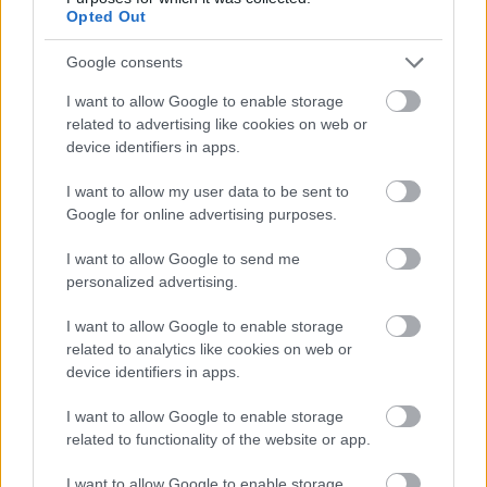
Opted Out
Google consents
Με τα λόγια του Baumbick, η Ford φαίνεται να
αντιλαμβάνεται ότι
εξακολουθεί να υπάρχει ισχυρή
I want to allow Google to enable storage
related to advertising like cookies on web or
ζήτηση
για πρακτικά, προσιτά και ευχάριστα στην
device identifiers in apps.
οδήγηση μικρά επιβατικά μοντέλα. Και η
τεράστια
I want to allow my user data to be sent to
επιτυχία του Renault 5
μόνο απαρατήρητη δεν έχει
Google for online advertising purposes.
περάσει.
I want to allow Google to send me
Το μεγάλο ερώτημα αφορά πλέον τη μορφή που θα έχει
personalized advertising.
ένα πιθανό νέο Fiesta. Η Ford δεν έχει αποκαλύψει
I want to allow Google to enable storage
ακόμη τεχνικές λεπτομέρειες, ωστόσο
όλα δείχνουν ότι
related to analytics like cookies on web or
η νέα γενιά θα κινηθεί προς την ηλεκτροκίνηση.
Η
device identifiers in apps.
εταιρεία επενδύει ήδη σημαντικά στην
παραγωγή
I want to allow Google to enable storage
ηλεκτρικών οχημάτων στην Ευρώπη
και αρκετές
related to functionality of the website or app.
πληροφορίες αναφέρουν ότι το νέο Fiesta θα μπορούσε
I want to allow Google to enable storage