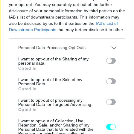
your opt-out. You may separately opt-out of the further
σημαντική, καθώς μέχρι πρόσφατα η Ford έδειχνε να
disclosure of your personal information by third parties on the
απομακρύνεται πλήρως από τα παραδοσιακά
IAB’s list of downstream participants. This information may
also be disclosed by us to third parties on the
IAB’s List of
επιβατικά μοντέλα
στην Ευρώπη,
δίνοντας έμφαση
Downstream Participants
that may further disclose it to other
κυρίως στα
SUV
και την
ηλεκτροκίνηση
: καλύπτει το
third parties.
μεγάλο
κενό στην αγορά παραδοσιακών hatchback
Please note that this website/app uses one or more Google
Personal Data Processing Opt Outs
που άφησε η στροφή προς τα υπερυψωμένα αμαξώματα.
services and may gather and store information including but
not limited to your visit or usage behaviour. You may click to
I want to opt-out of the Sharing of my
personal data.
grant or deny consent to Google and its third-party tags to
Opted In
use your data for below specified purposes in below Google
consent section.
I want to opt-out of the Sale of my
Personal Data.
Opted In
I want to opt-out of processing my
Personal Data for Targeted Advertising.
Opted In
I want to opt-out of Collection, Use,
Retention, Sale, and/or Sharing of my
Personal Data that Is Unrelated with the
Purposes for which it was collected.