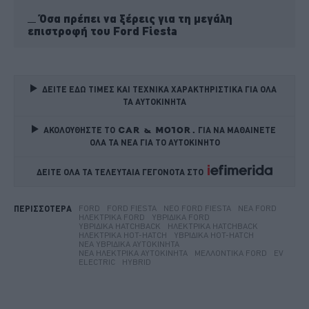
Όσα πρέπει να ξέρεις για τη μεγάλη
επιστροφή του Ford Fiesta
ΔΕΙΤΕ ΕΔΩ ΤΙΜΕΣ ΚΑΙ ΤΕΧΝΙΚΑ ΧΑΡΑΚΤΗΡΙΣΤΙΚΑ ΓΙΑ ΟΛΑ 
ΤΑ ΑΥΤΟΚΙΝΗΤΑ
ΑΚΟΛΟΥΘΗΣΤΕ ΤΟ
ΓΙΑ ΝΑ ΜΑΘΑΙΝΕΤΕ 
ΟΛΑ ΤΑ ΝΕΑ ΓΙΑ ΤΟ ΑΥΤΟΚΙΝΗΤΟ
ΔΕΙΤΕ ΟΛΑ ΤΑ ΤΕΛΕΥΤΑΙΑ ΓΕΓΟΝΟΤΑ ΣΤΟ    
FORD
FORD FIESTA
ΝΈΟ FORD FIESTA
ΝΈΑ FORD
ΠΕΡΙΣΣΟΤΕΡΑ
ΗΛΕΚΤΡΙΚΆ FORD
ΥΒΡΙΔΙΚΆ FORD
ΥΒΡΙΔΙΚΆ HATCHBACK
ΗΛΕΚΤΡΙΚΆ HATCHBACK
ΗΛΕΚΤΡΙΚΆ HOT-HATCH
ΥΒΡΙΔΙΚΆ HOT-HATCH
ΝΈΑ ΥΒΡΙΔΙΚΆ ΑΥΤΟΚΊΝΗΤΑ
ΝΈΑ ΗΛΕΚΤΡΙΚΆ ΑΥΤΟΚΊΝΗΤΑ
ΜΕΛΛΟΝΤΙΚΆ FORD
EV
ELECTRIC
HYBRID