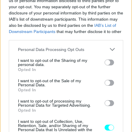
us or personal information disclosed to third parties prior to
your opt-out. You may separately opt-out of the further
disclosure of your personal information by third parties on the
IAB’s list of downstream participants. This information may
also be disclosed by us to third parties on the
IAB’s List of
Downstream Participants
that may further disclose it to other
third parties.
Please note that this website/app uses one or more Google
Personal Data Processing Opt Outs
services and may gather and store information including but
not limited to your visit or usage behaviour. You may click to
I want to opt-out of the Sharing of my
Οι ήπια υβριδικές εκδόσεις θα έχουν
48βολτο κύκλωμα
personal data.
grant or deny consent to Google and its third-party tags to
Opted In
που θα βοηθήσει στην επίτευξη καλύτερων τιμών
use your data for below specified purposes in below Google
consent section.
εκπομπών CO2, ενώ οι
plug-in hybrid εκδόσεις
θα
I want to opt-out of the Sale of my
Personal Data.
χρησιμοποιήσουν μια εξελιγμένη μορφή του συστήματος
Opted In
κίνησης που γνωρίζουμε από το
PHEV Q5
.
I want to opt-out of processing my
Personal Data for Targeted Advertising.
Opted In
Όπως μπορείτε να δείτε και στην
ψηφιακά
επεξεργασμένη φωτογραφία
που κυκλοφορεί στον
I want to opt-out of Collection, Use,
Retention, Sale, and/or Sharing of my
βρετανικό Τύπο
, η σχεδίαση του
Audi A4 έκτης γενιάς
Personal Data that Is Unrelated with the