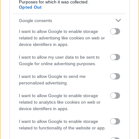
Purposes for which it was collected.
θα είναι αρκετά σφηνοειδής. Από πλευράς διαστάσεων, το
Opted Out
μήκος του θα ξεπερνά ελαφρώς αυτό της υπάρχουσας
Google consents
γενιάς, με το
μεταξόνιο
να διαφοροποιείται ελάχιστα και
κατά συνέπεια οι προσφερόμενοι χώροι.
I want to allow Google to enable storage
related to advertising like cookies on web or
device identifiers in apps.
I want to allow my user data to be sent to
Google for online advertising purposes.
I want to allow Google to send me
personalized advertising.
I want to allow Google to enable storage
related to analytics like cookies on web or
device identifiers in apps.
I want to allow Google to enable storage
related to functionality of the website or app.