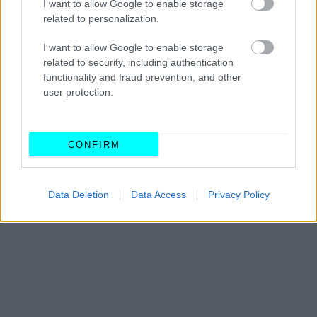
Στο
εσωτερικό
, οι μεγαλύτερες αλλαγές έρχονται στο
I want to allow Google to enable storage
related to personalization.
κομμάτι της
συνδεσιμότητας
. Το
αναβαθμισμένο
σύστημα πολυμέσων
και ο ψηφιακός πίνακας οργάνων
I want to allow Google to enable storage
χαρίζουν την απαραίτητη εικόνα υψηλής τεχνολογίας, με
related to security, including authentication
functionality and fraud prevention, and other
τους φυσικούς διακόπτες να λιγοστεύουν. Ακόμα, η
user protection.
κεντρική κονσόλα και αυτή του δαπέδου θα αλλάξει
αρκετά σε διαστάσεις και σχεδίαση, μιας και
όλες οι
εκδόσεις του νέου Audi A4 θα εφοδιάζονται με
CONFIRM
αυτόματο σασμάν
.
Data Deletion
Data Access
Privacy Policy