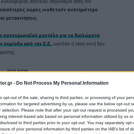
 κυκλοφορίας αποτελεί παγκόσμια τάση τον
ρισσότερες χώρες υιοθετούν αυστηρότερο
αι μετακινήσεις.
 πανευρωπαϊκό μοντέλο για τα διπλώματα
ν περίοδο από την Ε.Ε.
,
ωστόσο η τάση αυτή δεν
υρώπης.
BUY NOW
or.gr -
Do Not Process My Personal Information
ΝΑΣ ΚΤΕΟ; ΜΑΘΕ ΣΤΗΝ ΑUTECO
VIP VAN ΜΟΝΟ ΜΕ 12 ΕΥΡΩ ΤΟ ΑΤΟΜΟ
to opt-out of the sale, sharing to third parties, or processing of your per
formation for targeted advertising by us, please use the below opt-out s
 ΟΙΚΟΓΕΝΕΙΑΚΟ SUV ME 24.990 ΕΥΡΩ 
r selection. Please note that after your opt-out request is processed y
eing interest-based ads based on personal information utilized by us or
MG3 ΑΠΟ 16.450 ΕΥΡΩ
disclosed to third parties prior to your opt-out. You may separately opt-
losure of your personal information by third parties on the IAB’s list of