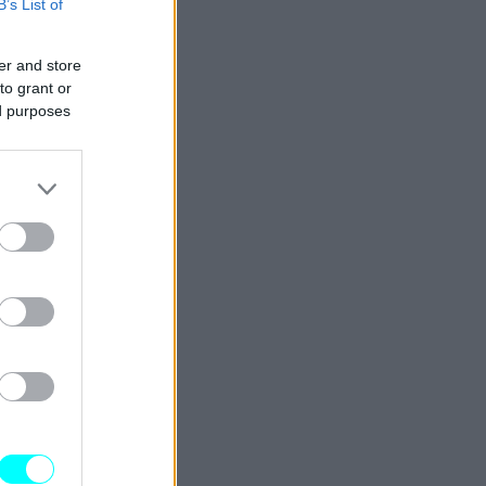
B’s List of
er and store
to grant or
ed purposes