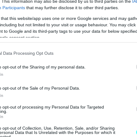
. This information may also be disclosed by us to third parties on the
IA
ίθεται στις χώρες που υιοθετούν ένα αυστηρότερο
Participants
that may further disclose it to other third parties.
 επόμενη εβδομάδα αναμένεται να ξεκινήσουν
 that this website/app uses one or more Google services and may gath
έδιο σχετικά με πρόστιμα και ποινές στον τομέα
including but not limited to your visit or usage behaviour. You may click 
 to Google and its third-party tags to use your data for below specifi
ogle consent section.
l Data Processing Opt Outs
o opt-out of the Sharing of my personal data.
In
o opt-out of the Sale of my Personal Data.
In
to opt-out of processing my Personal Data for Targeted
ing.
In
o opt-out of Collection, Use, Retention, Sale, and/or Sharing
ersonal Data that Is Unrelated with the Purposes for which it
lected.