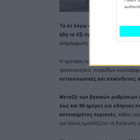
authenti
Το εν λόγω νομοσχέδιο έχει κατ
ήδη τα έξι πρώτα άρθρα του έχουν
αναμόρφωση του πλαισίου κυρώσεων
Η πρόταση που θα συζητηθεί καλύπτ
τροποποιήσεις πινακίδων κυκλοφορί
αντικοινωνικές και επικίνδυνες
Μεταξύ των βασικών ρυθμίσεων 
έως και 90 ημέρες για οδηγούς π
κατοικημένες περιοχές
, καθώς κα
για όσους εμποδίζουν τη διέλευση 