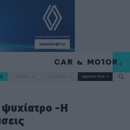
IC
ΜΑΡΚΑ
ΜΟΝΤΕΛΟ
 ψυχίατρο -Η
άσεις