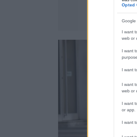
Opted 
Google 
I want t
web or d
I want t
purpose
I want 
I want t
web or d
I want t
or app.
I want t
I want t