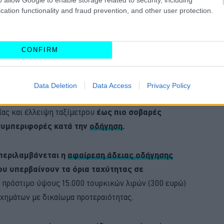
cation functionality and fraud prevention, and other user protection.
ατεθεί από το κυβερνών κόμμα του
Ερντογάν
και
CONFIRM
 εγκριθεί,
ανοίγοντας τον δρόμο για μια συνολική
 στους τουρκικούς δρόμους.
Data Deletion
Data Access
Privacy Policy
ει ένα ευρύ φάσμα παραβάσεων, από παράνομες
ας και έλλειψη ταξίμετρου
έως πιο σοβαρές
 συμπεριφορές κατά την
οδήγηση
.
περιλαμβάνεται η
αφαίρεση άδειας οδήγησης
ου υπερβαίνουν τα όρια ταχύτητας σε
ι πρόστιμο ύψους 15.000 τουρκικών λιρών (300 ευρώ)
οχημάτων με δικαίωμα προτεραιότητας.